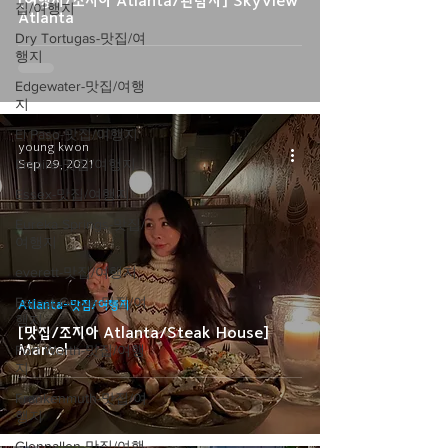
[여행지/조지아 Atlanta/관람차] Skyview
집/여행지
Atlanta
Dry Tortugas-맛집/여
행지
Edgewater-맛집/여행
지
El Paso-맛집/여행지
young kwon
Empire-맛집/여행지
Sep 29, 2021
Essex-맛집/여행지
Eureka Springs-맛집/
여행지
everett-맛집/여행지
Forest Grove-맛집/여
Atlanta-맛집/여행지
행지
[맛집/조지아 Atlanta/Steak House]
Marcel
Fort Worth-맛집/여행
지
Frankenmuth-맛집/여
행지
Glennallen-맛집/여행