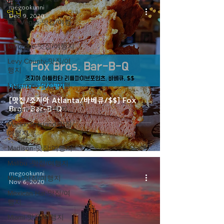
행지
megookunni
Dec 9, 2020
Las Vegas-맛집/여행
지
lawrence-맛집/여행지
Levy County-맛집/여
행지
Livermore-맛집/여행
Atlanta-맛집/여행지
지
[맛집/조지아 Atlanta/바베큐/$$] Fox
Bros. Bar-B-Q
Lutsen-맛집/여행지
Mackinac Island-맛집/
여행지
Madison-맛집/여행지
Malibu -맛집/여행지
megookunni
Maui-맛집/여행지
Nov 6, 2020
Mexican Hat-맛집/여
행지
Miami-맛집/여행지