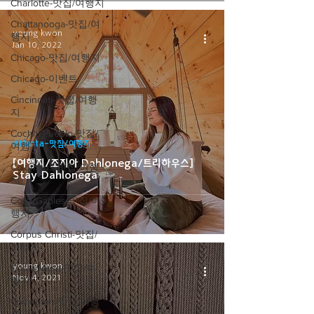
Charlotte-맛집/여행지
Chattanooga-맛집/여
young kwon
행지
Jan 10, 2022
Chicago-맛집/여행지
Chicago-이벤트
Cincinnati-맛집/여행
지
Cochiti Pueblo-맛집/
Atlanta-맛집/여행지
여행지
[여행지/조지아 Dahlonega/트리하우스]
Columbus-맛집/여행
Stay Dahlonega
지
Coral Gables-맛집/여
행지
Corpus Christi-맛집/
여행지
young kwon
Costa Mesa-맛집/여
Nov 4, 2021
행지
Covington-맛집/여행