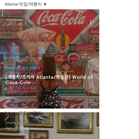
Atlanta-맛집/여행지
전체보기
migukunni
Jan 10, 2023
Abingdon-맛집/여행
지
alamogordo-맛집/여
행지
Anchorage-맛집/여행
지
Atlanta-맛집/여행지
Ann Arbor-맛집/여행
지
[여행지/조지아 Atlanta/박물관] World of
Coca-Cola
Arlington-맛집/여행지
Arlington-맛집/여행지
Asheville-맛집/여행지
Atlanta-맛집/여행지
Austin-맛집/여행지
young kwon
Apr 26, 2022
Badlands-맛집/여행지