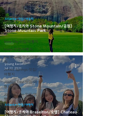
Hurricane-맛집/여행
지
Indianapolis-맛집/여
Atlanta-맛집/여행지
행지
[여행지/조지아 Stone Mountain/공원]
Inverness-맛집/여행
Stone Mountain Park
지
Iowa City-맛집/여행지
Irvine-맛집/여행지
Isle Royale-맛집/여행
지
young kwon
Jul 22, 2021
Jemez Springs-맛집/
여행지
Joshua Tree-맛집/여
행지
Joshua Tree-맛집/여
행지
Atlanta-맛집/여행지
Kanab-맛집/여행지
[여행지/조지아 Braselton/호텔] Chateau
Kearny-맛집/여행지