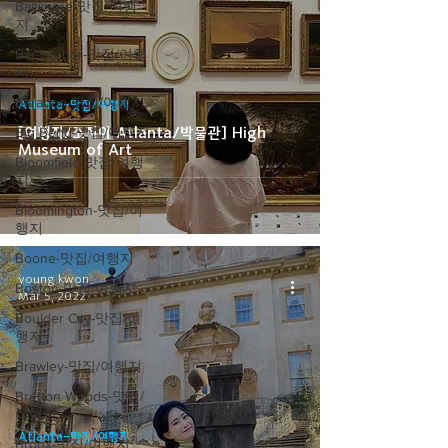
Baltimore-맛집/여행
지
Bar Harbor-맛집/여행
지
Baraboo-맛집/여행지
Atlanta-맛집/여행지
Big Bend-맛집/여행지
[여행지/조지아 Atlanta/박물관] High
Museum of Art
Bloomfield-맛집/여행
지
Bloomington-맛집/여
행지
Boone-맛집/여행지
young kwon
Boston-맛집/여행지
Mar 5, 2022
Boulder City-맛집/여
행지
Brawley-맛집/여행지
Bretton Woods-맛집/
여행지
Atlanta-맛집/여행지
Bronx-맛집/여행지