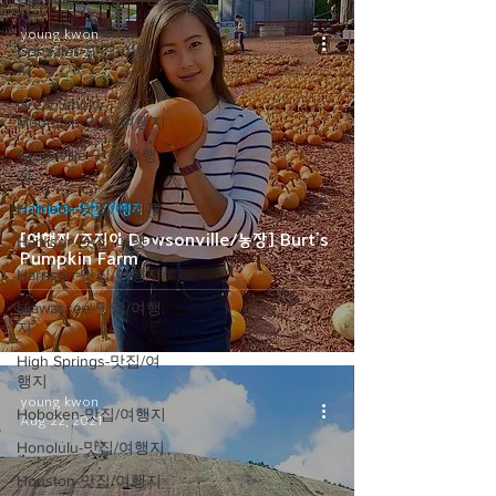
지
young kwon
Gonzales-맛집/여행
Sep 7, 2021
지
Great Smoky
Mountain-맛집/여행지
Greenville-맛집/여행
지
Harrison-맛집/여행지
Atlanta-맛집/여행지
[여행지/조지아 Dawsonville/농장] Burt's
Harrison-맛집/여행지
Pumpkin Farm
Harrison-맛집/여행지
Hiawassee-맛집/여행
지
High Springs-맛집/여
행지
young kwon
Hoboken-맛집/여행지
Aug 22, 2021
Honolulu-맛집/여행지
Houston-맛집/여행지