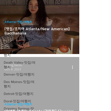
지
Crater Lake-맛집/여행
지
Crystal Mountain-맛
Atlanta-맛집/여행지
집/여행지
[맛집/조지아 Atlanta/New American]
Cuyahoga Valley-맛
Bacchanalia
집/여행지
Dallas-맛집/여행지
Death Valley-맛집/여
행지
Death Valley-맛집/여
young kwon
행지
Oct 9, 2021
Denver-맛집/여행지
Des Moines-맛집/여
행지
Detroit-맛집/여행지
video
Doral-맛집/여행지
Atlanta-맛집/여행지
Dripping Springs-맛