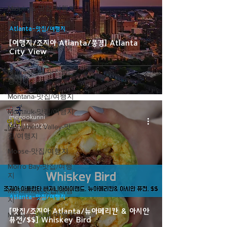
Midpines-맛집/여행지
Mill Valley-맛집/여행
Atlanta-맛집/여행지
지
[여행지/조지아 Atlanta/풍경] Atlanta
Milwaukee-맛집/여행
City View
지
Minneapolis-맛집/여
행지
Montana-맛집/여행지
Montauk-맛집/여행지
megookunni
Aug 11, 2020
Monument Valley-맛
집/여행지
Moose-맛집/여행지
Morro Bay-맛집/여행
지
Mt. Rainier-맛집/여행
Atlanta-맛집/여행지
지
[맛집/조지아 Atlanta/뉴아메리칸 & 아시안
Munising-맛집/여행지
퓨전/$$] Whiskey Bird