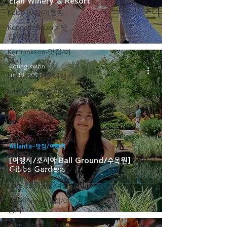
Elan Winery & Resort
Kelso-맛집/여행지
Kenneth Square-맛
집/여행지
Kerhonkson-맛집/여
행지
young kwon
Jul 18, 2021
Kernville-맛집/여행지
Key West-맛집/여행
지
Keystone-맛집/여행
지
Kirkwood-맛집/여행지
Atlanta-맛집/여행지
LA-맛집/여행지
[여행지/조지아 Ball Ground/수목원]
Gibbs Gardens
LA-이벤트/문화생활
Lake Erie-맛집/여행지
Lake Powell-맛집/여
행지
Lake Tahoe-맛집/여