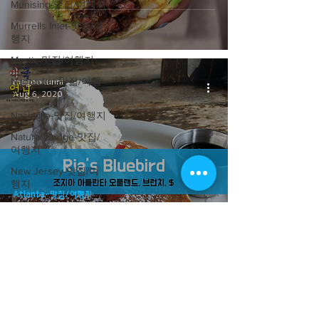
Munising-맛집/여행지
Murrells Inlet-맛집/여
행지
Mystic-맛집/여행지
Nantucket-맛집/여행
megookunni
지
Aug 6, 2020
Nashville-맛집/여행지
Natural Bridge-맛집/
여행지
New Jersey-맛집/여
행지
Atlanta-맛집/여행지
New Mexico-맛집/여
[맛집/조지아 Atlanta/브런치/$] Ria's
행지
Bluebird
New York-맛집/여행
지
New York-이벤트
Newland-맛집/여행지
neworleans-맛집/여
megookunni