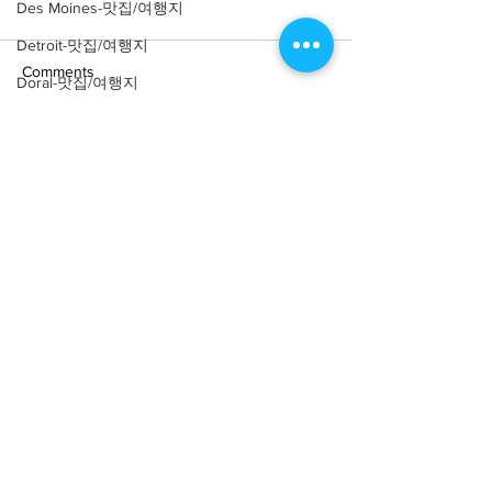
Des Moines-맛집/여행지
Detroit-맛집/여행지
Comments
Doral-맛집/여행지
Dripping Springs-맛집/여행지
Write a comment...
Dry Tortugas-맛집/여행지
[여행지/조지아 Atlanta/박
[여행지/조지아
Atlanta/Historical
물관] High Museum of Art
Edgewater-맛집/여행지
Landmark] Swan
El Paso-맛집/여행지
Empire-맛집/여행지
Essex-맛집/여행지
Eureka Springs-맛집/여행지
everett-맛집/여행지
About
회사소개
광고문의
제휴문의
서포터즈
Forest Grove-맛집/여행지
Fort Worth-맛집/여행지
Community
미국 서부 커뮤니티