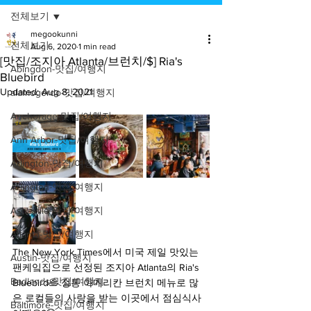
전체보기
megookunni
전체보기
Aug 6, 2020
1 min read
[맛집/조지아 Atlanta/브런치/$] Ria's
Abingdon-맛집/여행지
Bluebird
Updated:
Aug 8, 2021
alamogordo-맛집/여행지
Anchorage-맛집/여행지
Ann Arbor-맛집/여행지
Arlington-맛집/여행지
Arlington-맛집/여행지
Asheville-맛집/여행지
Atlanta-맛집/여행지
The New York Times에서 미국 제일 맛있는 
Austin-맛집/여행지
팬케잌집으로 선정된 조지아 Atlanta의 Ria's 
Badlands-맛집/여행지
Bluebird🥞 정통 아메리칸 브런치 메뉴로 많
은 로컬들의 사랑을 받는 이곳에서 점심식사 
Baltimore-맛집/여행지