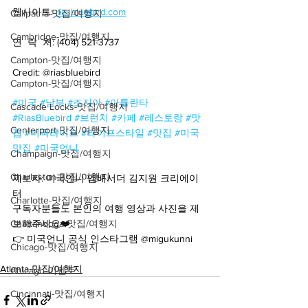
웹사이트: 
riasbluebird.com
Calipatria-맛집/여행지
Cambridge-맛집/여행지
연  락  처: (404) 521-3737
Campton-맛집/여행지
Credit: @riasbluebird
Campton-맛집/여행지
#미국
#남부
#조지아
#아틀란타
Cascade Locks-맛집/여행지
#RiasBluebird
#브런치
#카페
#레스토랑
#맛
Centerport-맛집/여행지
집
#미국라이프
#라이프스타일
#맛집
#미국
맛집
#미국언니
Champaign-맛집/여행지
Charleston-맛집/여행지
제보자: 미국언니 앰배서더 김지원 크리에이
터
Charlotte-맛집/여행지
구독자분들도 본인의 여행 영상과 사진을 제
Chattanooga-맛집/여행지
보해주세요❤️
👉 미국언니 공식 인스타그램 @migukunni
Chicago-맛집/여행지
Atlanta-맛집/여행지
Chicago-이벤트
Cincinnati-맛집/여행지