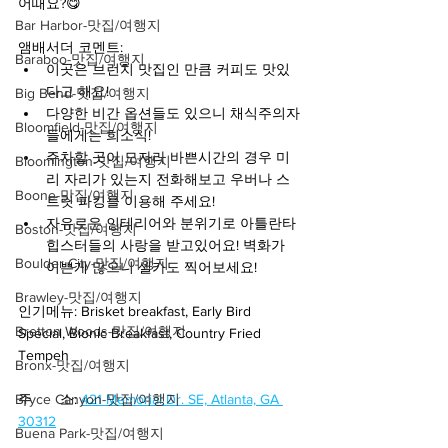
어때요?😋
Bar Harbor-맛집/여행지
앰배서더 코멘트:
Baraboo-맛집/여행지
이곳은 브런치 맛집인 만큼 커피도 맛있
다고 해요!
Big Bend-맛집/여행지
다양한 비간 옵션들도 있으니 채식주의자
Bloomfield-맛집/여행지
들에게는 희소식!
주차할 곳이 모자라 바쁜시간의 경우 미
Bloomington-맛집/여행지
리 자리가 있는지 전화해보고 우버나 스
Boone-맛집/여행지
트릿 파킹을 이용해 주세요!
자유로운 인테리어와 분위기로 아틀란타 
Boston-맛집/여행지
힙스터들의 사랑을 받고있어요! 벽화가 
Boulder City-맛집/여행지
이쁜게 많으니 셀카도 찍어보세요!
Brawley-맛집/여행지
인기메뉴: Brisket breakfast, Early Bird 
Bretton Woods-맛집/여행지
Special, Bionic Breakfast, Country Fried 
Tempeh
Bronx-맛집/여행지
Bryce Canyon-맛집/여행지
주       소: 
421 Memorial Dr. SE, Atlanta, GA 
30312
Buena Park-맛집/여행지