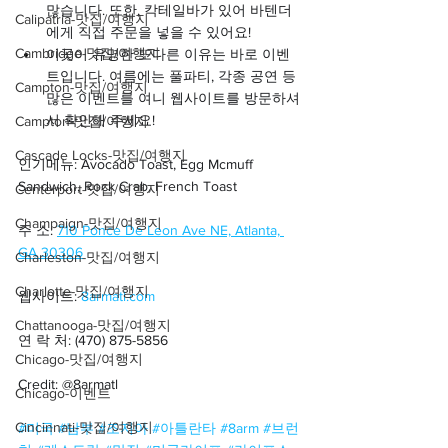
많습니다. 또한, 칵테일바가 있어 바텐더
Calipatria-맛집/여행지
에게 직접 주문을 넣을 수 있어요!
Cambridge-맛집/여행지
이곳이 유명한 또다른 이유는 바로 이벤
트입니다. 여름에는 풀파티, 각종 공연 등 
Campton-맛집/여행지
많은 이벤트를 여니 웹사이트를 방문하셔
서 확인해 주세요!
Campton-맛집/여행지
Cascade Locks-맛집/여행지
인기메뉴: Avocado Toast, Egg Mcmuff 
Sandwich, Rock Crab, French Toast
Centerport-맛집/여행지
Champaign-맛집/여행지
주 소: 
710 Ponce De Leon Ave NE, Atlanta, 
GA 30306
Charleston-맛집/여행지
Charlotte-맛집/여행지
웹사이트: 
8armatl.com
Chattanooga-맛집/여행지
연 락 처: (470) 875-5856
Chicago-맛집/여행지
Credit: @8armatl
Chicago-이벤트
Cincinnati-맛집/여행지
#미국
#남부
#조지아
#아틀란타
#8arm
#브런