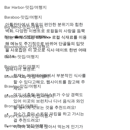
Bar Harbor-맛집/여행지
Baraboo-맛집/여행지
아틀란타에서 특유의 편안한 분위기와 힙한 
Big Bend-맛집/여행지
벽화, 다양한 이벤트로 로컬들의 사랑을 듬뿍 
Bloomfield-맛집/여행지
받는 
🍔레스토랑 8ARM🌭 로컬 식재료를 이용
해 메뉴도 주기적으로 바뀌어 단골들의 입맛
Bloomington-맛집/여행지
을 사로잡은 이 곳으로 식사 데이트 한번 어때
요?🍷
Boone-맛집/여행지
Boston-맛집/여행지
앰배서더 코멘트:
현재는 야외테이블에서 부분적인 식사를 
Boulder City-맛집/여행지
할 수 있다고해요, 웹사이트를 참고해 주
Brawley-맛집/여행지
세요!
여기 네츄럴 와인리스트가 수상 경력도 
Bretton Woods-맛집/여행지
있어 이곳의 브런치나 디너 음식과 와인
Bronx-맛집/여행지
을 동시에 맛보는 것을 추천드려요!
장소가 좁아 스트릿 파킹을 하고 가시는
Bryce Canyon-맛집/여행지
걸 추천드려요!
Buena Park-맛집/여행지
야외의 파시오에 앉아서 먹는게 인기가 