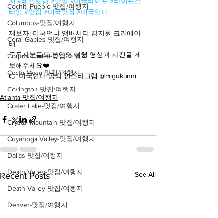
치
#레스토랑
#맛집
#미국라이프
#라이프스
Cochiti Pueblo-맛집/여행지
타일
#맛집
#미국맛집
#미국언니
Columbus-맛집/여행지
제보자: 미국언니 앰배서더 김지원 크리에이
Coral Gables-맛집/여행지
터
구독자분들도 본인의 여행 영상과 사진을 제
Corpus Christi-맛집/여행지
보해주세요❤️
Costa Mesa-맛집/여행지
👉 미국언니 공식 인스타그램 @migukunni
Covington-맛집/여행지
Atlanta-맛집/여행지
Crater Lake-맛집/여행지
Crystal Mountain-맛집/여행지
Cuyahoga Valley-맛집/여행지
Dallas-맛집/여행지
Death Valley-맛집/여행지
See All
Recent Posts
Death Valley-맛집/여행지
Denver-맛집/여행지