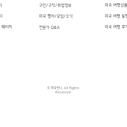
미국 여행상
티
구인/구직/취업정보
티
미국 행사/모임/소식
미국 여행 동
k 페이지
미국 여행 후
전문가 Q&A
© 미국언니. All Rights
Reserved.