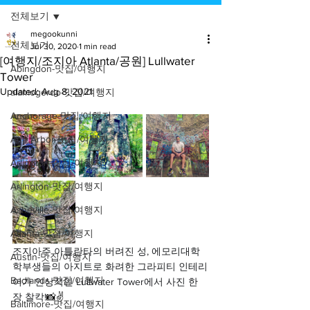
전체보기
megookunni
전체보기
Jul 30, 2020
1 min read
[여행지/조지아 Atlanta/공원] Lullwater
Abingdon-맛집/여행지
Tower
Updated:
Aug 8, 2021
alamogordo-맛집/여행지
Anchorage-맛집/여행지
Ann Arbor-맛집/여행지
Arlington-맛집/여행지
Arlington-맛집/여행지
Asheville-맛집/여행지
Atlanta-맛집/여행지
조지아주 아틀란타의 버려진 성, 에모리대학 
Austin-맛집/여행지
학부생들의 아지트로 화려한 그라피티 인테리
Badlands-맛집/여행지
어가 인상적인 Lullwater Tower에서 사진 한
장 찰칵!
📸✌️
Baltimore-맛집/여행지