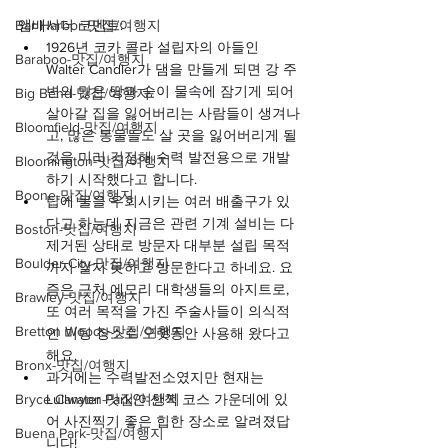
Bar Harbor-맛집/여행지
앰배서더 코멘트:
1926년 코카 콜라 설립자의 아들인 
Baraboo-맛집/여행지
Walter Candler가 댐을 만들게 되면 강 주
변의 많은 땅과 숲이 물속에 잠기게 되어 
Big Bend-맛집/여행지
살아갈 집을 잃어버리는 사람들이 생겨나
Bloomfield-맛집/여행지
고, 많은 동물들도 살 곳을 잃어버리게 될 
것을 미리 걱정해 수력 발전용으로 개발
Bloomington-맛집/여행지
하기 시작했다고 합니다.
Boone-맛집/여행지
탑에 물을 우회시키는 여러 배출구가 있
다고 하는데 지금은 관련 기계 설비는 다 
Boston-맛집/여행지
제거된 상태로 방문자 대부분 설립 목적
Boulder City-맛집/여행지
까지 알지 못하고 방문한다고 하네요. 요
즘은 근처 에모리 대학생들의 아지트로, 
Brawley-맛집/여행지
또 여러 목적을 가진 주술사들이 의식적
Bretton Woods-맛집/여행지
인 미팅 장소로 오랫동안 사용해 왔다고 
해요.
Bronx-맛집/여행지
과거에는 수력발전소였지만 현재는 
Bryce Canyon-맛집/여행지
Lullwater Park안 산책 코스 가운데에 있
어 사진찍기 좋은 힙한 장소로 알려졌답
Buena Park-맛집/여행지
니다!