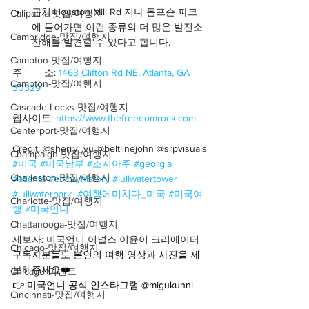
근처 Houston Mill Rd 지나 톰프슨 파크
Calipatria-맛집/여행지
에 들어가면 이런 종류의 더 많은 발전소 
Cambridge-맛집/여행지
잔해를 발견할 수 있다고 합니다.
Campton-맛집/여행지
주        소: 
1463 Clifton Rd NE, Atlanta, GA 
Campton-맛집/여행지
30329
Cascade Locks-맛집/여행지
웹사이트: 
https://www.thefreedomrock.com
Centerport-맛집/여행지
Credit: @sherry_vu @beltlinejohn @srpvisuals
Champaign-맛집/여행지
#미국
#미국남부
#조지아주
#georgia
Charleston-맛집/여행지
#atlanta
#emoryhistory
#lullwatertower
#lullwaterpark
#여행에미치다_미국
#미국여
Charlotte-맛집/여행지
행
#미국언니
Chattanooga-맛집/여행지
제보자: 미국언니 어널스 이윤이 크리에이터
Chicago-맛집/여행지
구독자분들도 본인의 여행 영상과 사진을 제
보해주세요❤️
Chicago-이벤트
👉 미국언니 공식 인스타그램 @migukunni
Cincinnati-맛집/여행지