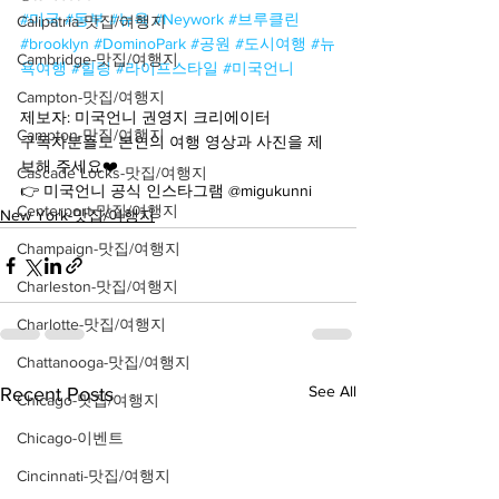
#미국
#동부
#뉴욕
#Neywork
#브루클린
Calipatria-맛집/여행지
#brooklyn
#DominoPark
#공원
#도시여행
#뉴
Cambridge-맛집/여행지
욕여행
#힐링
#라이프스타일
#미국언니
Campton-맛집/여행지
제보자: 미국언니 권영지 크리에이터
Campton-맛집/여행지
구독자분들도 본인의 여행 영상과 사진을 제
보해 주세요❤️
Cascade Locks-맛집/여행지
👉 미국언니 공식 인스타그램 @migukunni
Centerport-맛집/여행지
New York-맛집/여행지
Champaign-맛집/여행지
Charleston-맛집/여행지
Charlotte-맛집/여행지
Chattanooga-맛집/여행지
See All
Recent Posts
Chicago-맛집/여행지
Chicago-이벤트
Cincinnati-맛집/여행지