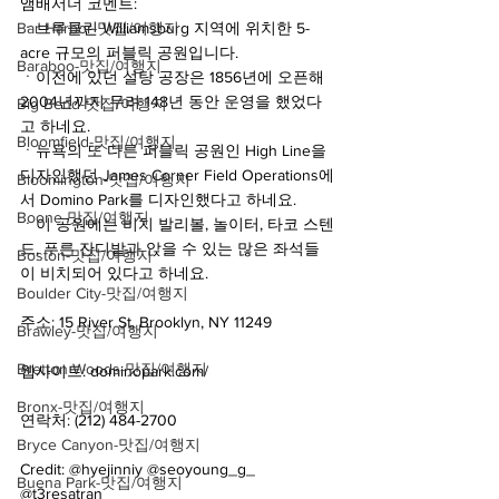
앰배서더 코멘트:
Bar Harbor-맛집/여행지
ㆍ브루클린 Williamsburg 지역에 위치한 5-
acre 규모의 퍼블릭 공원입니다.
Baraboo-맛집/여행지
ㆍ이전에 있던 설탕 공장은 1856년에 오픈해 
2004년까지 무려 148년 동안 운영을 했었다
Big Bend-맛집/여행지
고 하네요.
Bloomfield-맛집/여행지
ㆍ뉴욕의 또 다른 퍼블릭 공원인 High Line을 
디자인했던 James Corner Field Operations에
Bloomington-맛집/여행지
서 Domino Park를 디자인했다고 하네요.
Boone-맛집/여행지
ㆍ이 공원에는 비치 발리볼, 놀이터, 타코 스텐
드, 푸른 잔디밭과 앉을 수 있는 많은 좌석들
Boston-맛집/여행지
이 비치되어 있다고 하네요.
Boulder City-맛집/여행지
주소: 15 River St, Brooklyn, NY 11249
Brawley-맛집/여행지
Bretton Woods-맛집/여행지
웹사이트: dominopark.com/
Bronx-맛집/여행지
연락처: (212) 484-2700
Bryce Canyon-맛집/여행지
Credit: @hyejinniy @seoyoung_g_ 
Buena Park-맛집/여행지
@t3resatran