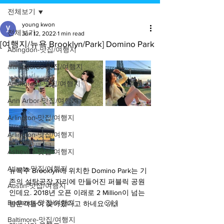
전체보기
young kwon
전체보기
Jun 12, 2022
1 min read
[여행지/뉴욕 Brooklyn/Park] Domino Park
Abingdon-맛집/여행지
alamogordo-맛집/여행지
Anchorage-맛집/여행지
Ann Arbor-맛집/여행지
Arlington-맛집/여행지
Arlington-맛집/여행지
Asheville-맛집/여행지
Atlanta-맛집/여행지
뉴욕주 Brooklyn에 위치한 Domino Park는 기
존의 설탕공장 자리에 만들어진 퍼블릭 공원
Austin-맛집/여행지
인데요. 2018년 오픈 이래로 2 Million이 넘는 
Badlands-맛집/여행지
방문객들이 찾아왔다고 하네요🫢🙌
Baltimore-맛집/여행지