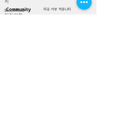
지
Community
미국 서부 커뮤니티
Bloomfield-
맛집/여행
미국 중부 커뮤니티
지
미국 동부 커뮤니티
Bloomington-
맛집/여행
미국 남부 커뮤니티
지
미국 생활정보
Boone-맛
Living
집/여행지
미국 대나무숲
Boston-맛
구인/구직/취업정보
집/여행지
미국 행사/모임/소식
Boulder
전문가 Q&A
City-맛집/
여행지
미국 여행지
Brawley-맛
Lifestyle
집/여행지
미국 맛집 Top 100
Bretton
미국 여행상품
Woods-맛
미국 여행 동행 찾기
집/여행지
미국 여행 후기
Bronx-맛