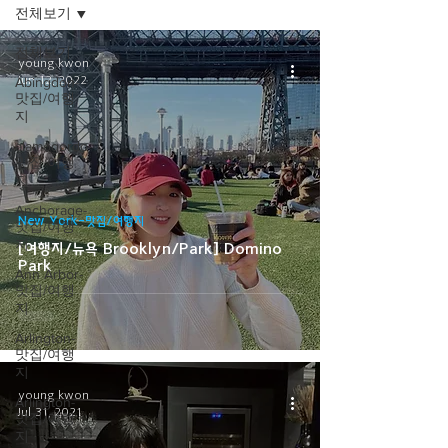
전체보기
전체보기
young kwon
Jun 12, 2022
Abingdon-
맛집/여행
지
alamogordo-
맛집/여행
지
Anchorage-
New York-맛집/여행지
맛집/여행
지
[여행지/뉴욕 Brooklyn/Park] Domino
Park
Ann Arbor-
맛집/여행
지
Arlington-
맛집/여행
지
young kwon
Arlington-
Jul 31, 2021
맛집/여행
지