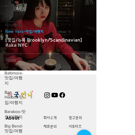
Asheville-
맛집/여행
지
Atlanta-맛
집/여행지
New York-맛집/여행지
Austin-맛
[맛집/뉴욕 Brooklyn/Scandinavian]
집/여행지
Aska NYC
Badlands-
맛집/여행
지
Baltimore-
맛집/여행
지
Bar
Harbor-맛
집/여행지
Baraboo-맛
집/여행지
About
회사소개
광고문의
Big Bend-
제휴문의
서포터즈
맛집/여행