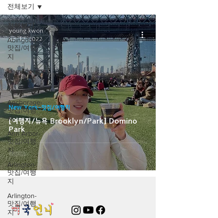
전체보기
전체보기
young kwon
Jun 12, 2022
Abingdon-
맛집/여행
지
alamogordo-
맛집/여행
지
Anchorage-
New York-맛집/여행지
맛집/여행
지
[여행지/뉴욕 Brooklyn/Park] Domino
Park
Ann Arbor-
맛집/여행
지
Arlington-
맛집/여행
지
Arlington-
맛집/여행
지