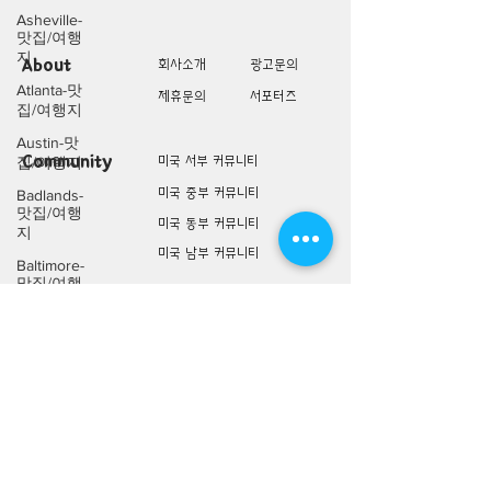
Asheville-
맛집/여행
지
About
회사소개
광고문의
Atlanta-맛
제휴문의
서포터즈
집/여행지
Austin-맛
Community
미국 서부 커뮤니티
집/여행지
미국 중부 커뮤니티
Badlands-
맛집/여행
미국 동부 커뮤니티
지
미국 남부 커뮤니티
Baltimore-
맛집/여행
지
미국 생활정보
Living
미국 대나무숲
Bar
Harbor-맛
구인/구직/취업정보
집/여행지
미국 행사/모임/소식
Baraboo-맛
전문가 Q&A
집/여행지
Big Bend-
맛집/여행
미국 여행지
Lifestyle