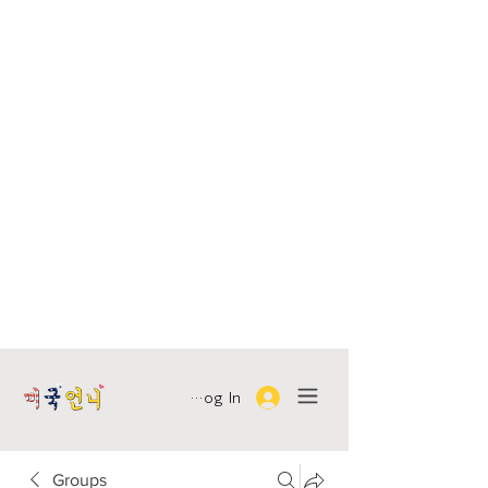
Log In
Groups