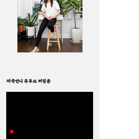
미국언니 유투브 커밍쑨