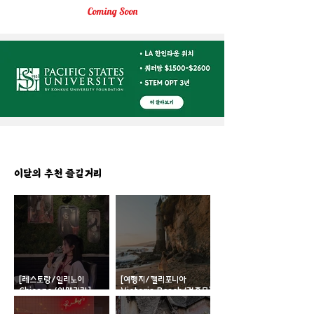
Coming
Soon
미국생활 바로가기
이달의 추천 즐길거리
Coming
학생단체, 동호회, 비영리
궁금하면 전문가에게
Soon
​미국 생활정보
[레스토랑/일리노이
[여행지/캘리포니아
​미국 구인구직
Chicago/아메리칸]
Victoria Beach/건축물]
Boka
Pirate Tower