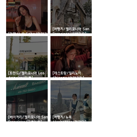
미국 행사/모임 공지
전문가 Q&A
생활 꿀팁, 정보공
[여행지/캘리포니아 San
유
[카페/뉴욕 Soho/아메리
Francisco/이색마을]
미국 내 일자리의
칸] Ruby's Cafe
Normandy Village
모든것
[트렌드/캘리포니아 Los
[레스토랑/일리노이
Angeles/마켓]
Chicago/아메리칸]
Erewhon
Ciccio Mio
[베이커리/캘리포니아 San
[여행지/뉴욕
Francisco/크루아상]
Manhattan/전망대]
Arsicault Bakery
Summit NYC