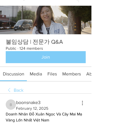
불임상담 | 전문가 Q&A
Public
·
124 members
Join
Discussion
Media
Files
Members
About
Back
boonsnake3
boonsnake3
February 12, 2025
Doanh Nhân Đỗ Xuân Ngọc Và Cây Mai Mạ 
Vàng Lớn Nhất Việt Nam