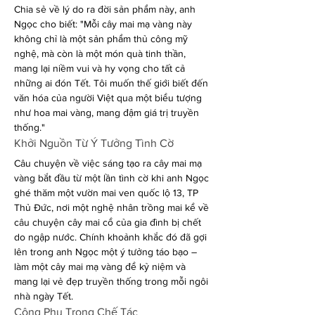
Chia sẻ về lý do ra đời sản phẩm này, anh 
Ngọc cho biết: "Mỗi cây mai mạ vàng này 
không chỉ là một sản phẩm thủ công mỹ 
nghệ, mà còn là một món quà tinh thần, 
mang lại niềm vui và hy vọng cho tất cả 
những ai đón Tết. Tôi muốn thế giới biết đến 
văn hóa của người Việt qua một biểu tượng 
như hoa mai vàng, mang đậm giá trị truyền 
thống."
Khởi Nguồn Từ Ý Tưởng Tình Cờ
Câu chuyện về việc sáng tạo ra cây mai mạ 
vàng bắt đầu từ một lần tình cờ khi anh Ngọc 
ghé thăm một vườn mai ven quốc lộ 13, TP 
Thủ Đức, nơi một nghệ nhân trồng mai kể về 
câu chuyện cây mai cổ của gia đình bị chết 
do ngập nước. Chính khoảnh khắc đó đã gợi 
lên trong anh Ngọc một ý tưởng táo bạo – 
làm một cây mai mạ vàng để kỷ niệm và 
mang lại vẻ đẹp truyền thống trong mỗi ngôi 
nhà ngày Tết.
Công Phu Trong Chế Tác