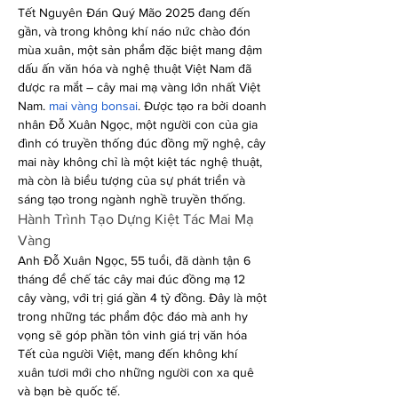
Tết Nguyên Đán Quý Mão 2025 đang đến 
gần, và trong không khí náo nức chào đón 
mùa xuân, một sản phẩm đặc biệt mang đậm 
dấu ấn văn hóa và nghệ thuật Việt Nam đã 
được ra mắt – cây mai mạ vàng lớn nhất Việt 
Nam. 
mai vàng bonsai
. Được tạo ra bởi doanh 
nhân Đỗ Xuân Ngọc, một người con của gia 
đình có truyền thống đúc đồng mỹ nghệ, cây 
mai này không chỉ là một kiệt tác nghệ thuật, 
mà còn là biểu tượng của sự phát triển và 
sáng tạo trong ngành nghề truyền thống.
Hành Trình Tạo Dựng Kiệt Tác Mai Mạ 
Vàng
Anh Đỗ Xuân Ngọc, 55 tuổi, đã dành tận 6 
tháng để chế tác cây mai đúc đồng mạ 12 
cây vàng, với trị giá gần 4 tỷ đồng. Đây là một 
trong những tác phẩm độc đáo mà anh hy 
vọng sẽ góp phần tôn vinh giá trị văn hóa 
Tết của người Việt, mang đến không khí 
xuân tươi mới cho những người con xa quê 
và bạn bè quốc tế.