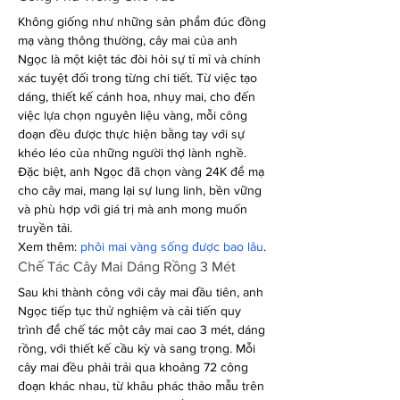
Không giống như những sản phẩm đúc đồng 
mạ vàng thông thường, cây mai của anh 
Ngọc là một kiệt tác đòi hỏi sự tỉ mỉ và chính 
xác tuyệt đối trong từng chi tiết. Từ việc tạo 
dáng, thiết kế cánh hoa, nhụy mai, cho đến 
việc lựa chọn nguyên liệu vàng, mỗi công 
đoạn đều được thực hiện bằng tay với sự 
khéo léo của những người thợ lành nghề. 
Đặc biệt, anh Ngọc đã chọn vàng 24K để mạ 
cho cây mai, mang lại sự lung linh, bền vững 
và phù hợp với giá trị mà anh mong muốn 
truyền tải.
Xem thêm: 
phôi mai vàng sống được bao lâu
.
Chế Tác Cây Mai Dáng Rồng 3 Mét
Sau khi thành công với cây mai đầu tiên, anh 
Ngọc tiếp tục thử nghiệm và cải tiến quy 
trình để chế tác một cây mai cao 3 mét, dáng 
rồng, với thiết kế cầu kỳ và sang trọng. Mỗi 
cây mai đều phải trải qua khoảng 72 công 
đoạn khác nhau, từ khâu phác thảo mẫu trên 