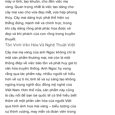
máy vi tính, tạo khuôn, cho đến việc mạ 
vàng. Quan trọng nhất là việc tạo dáng cho 
cây mai sao cho vừa đẹp mắt, vừa hợp phong 
thủy. Cây mai dáng trực phải thể hiện sự 
thẳng đứng, mạnh mẽ và chính trực, trong 
khi cây dáng rồng phải phác họa được vẻ 
đẹp và khí phách của con rồng trong truyền 
thuyết.
Tôn Vinh Văn Hóa Và Nghệ Thuật Việt
Cây mai mạ vàng của anh Ngọc không chỉ là 
một sản phẩm thương mại, mà còn là một 
thông điệp về việc bảo tồn và phát huy giá trị 
văn hóa truyền thống. Anh Ngọc hy vọng 
rằng qua tác phẩm này, nhiều người sẽ hiểu 
hơn về sự tỉ mỉ, tinh tế và sự sáng tạo không 
ngừng trong nghề đúc đồng mỹ nghệ của 
Việt Nam. Hơn thế nữa, sản phẩm này cũng 
là cầu nối để bạn bè quốc tế có thể hiểu biết 
thêm về một phần văn hóa của người Việt 
qua hình ảnh hoa mai vàng – biểu tượng của 
sự thịnh vượng, may mắn và đoàn viên trong 