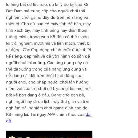
lo lắng bất cứ lúc nào, đó là lý do tại sao K8 
Bet Đam mê cung cấp cho người chơi trải 
nghiệm chơi game đầy đủ trên nền tảng và 
thiết bị. Cho dù bạn có máy tính để bàn, máy 
tính xách tay, máy tính bảng hay điện thoại 
thông minh, trang web K8 đều có thể mang 
lại trải nghiệm mượt mà và liền mạch. thiết bị 
di động. Các ứng dụng chính thức được thiết 
kế riêng, đẹp mắt và dễ vận hành có sẵn để 
người chơi tải xuống. Các ứng dụng này có 
thể tải xuống trong cửa hàng ứng dụng và 
dễ dàng cài đặt trên thiết bị di động của 
người chơi, cho phép người chơi tận hưởng 
niềm vui của trò chơi cờ bạc. mọi lúc mọi nơi, 
bất kể bạn đang ở đâu. Đang chờ bạn bè, 
nghỉ ngơi hay đi du lịch, hãy thư giãn và trải 
nghiệm trải nghiệm chơi game đỉnh cao do 
K8 mang lại. Tải ngay APP chính thức của 
đá 
gà