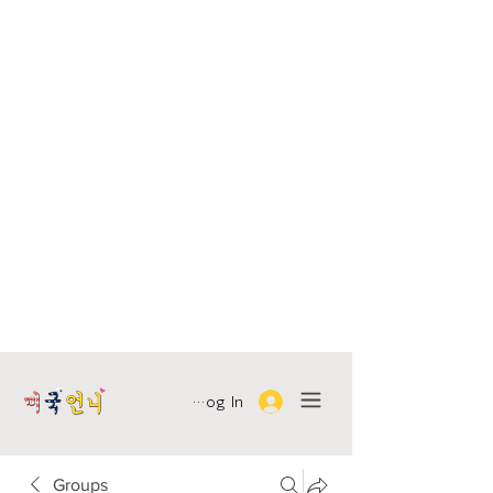
Log In
Groups