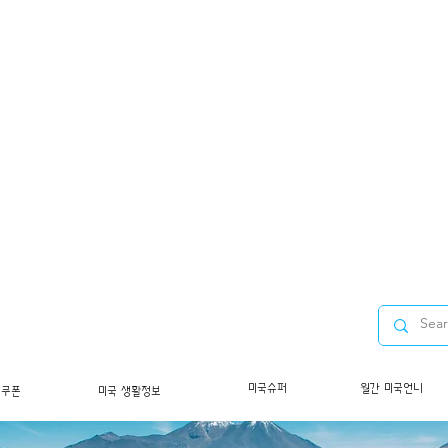
미국슈퍼
월간 미국언니
/쿠폰
미국 생활정보