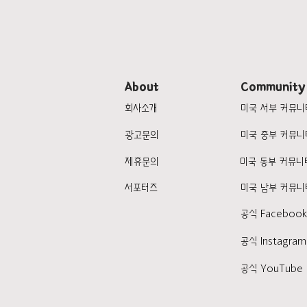
About
Community
회사소개
미국 서부 커뮤니
광고문의
미국 중부 커뮤니
제휴문의
미국 동부 커뮤니
서포터즈
미국 남부 커뮤니
공식 Faceboo
공식 Instagram
공식 YouTube