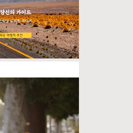
 당신의 가이드
스타일 & 리빙 미디어
미국 여행지 추천