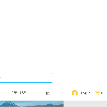
0
미국언니 맛집
Log In
핫딜