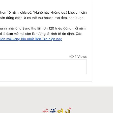
hơn 10 năm, chia sẻ: “Nghề này không quá khó, chỉ cần 
hân đúng cách là có thể thu hoạch mai đẹp, bán được 
anh nhà, ông Sang thu lãi hơn 120 triệu đồng mỗi năm, 
 là đam mê mà còn là hướng đi kinh tế ổn định. Các 
ườn mai vàng lớn nhất Bến Tre hiện nay
.
4 Views