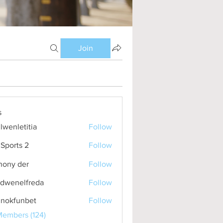
Join
s
lwenletitia
Follow
etitia
Sports 2
Follow
hony der
Follow
idwenelfreda
Follow
nelfreda
inokfunbet
Follow
funbet
Members (124)