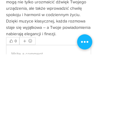
mogą nie tylko urozmaicić dźwięk Twojego 
urządzenia, ale także wprowadzić chwilę 
spokoju i harmonii w codziennym życiu. 
Dzięki muzyce klasycznej, każda rozmowa 
staje się wyjątkowa – a Twoje powiadomienia 
nabierają elegancji i finezji.
0
0
Write a comment...
About
불임전문 | Alice Park 불임 전문의 - Double
Board-Certified in OB/GYN
...
Read more
Members
heulwenletitia
Follow
heulwenletitia