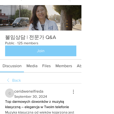
불임상담 | 전문가 Q&A
Public
·
125 members
Join
Discussion
Media
Files
Members
About
Back
ceridwenelfreda
ceridwenelfreda
September 30, 2024
Top darmowych dzwonków z muzyką 
klasyczną – elegancja w Twoim telefonie
Muzyka klasyczna od wieków kojarzona jest 