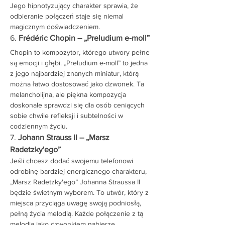
Jego hipnotyzujący charakter sprawia, że 
odbieranie połączeń staje się niemal 
magicznym doświadczeniem.
6. 
Frédéric Chopin – „Preludium e-moll”
Chopin to kompozytor, którego utwory pełne 
są emocji i głębi. „Preludium e-moll” to jedna 
z jego najbardziej znanych miniatur, którą 
można łatwo dostosować jako dzwonek. Ta 
melancholijna, ale piękna kompozycja 
doskonale sprawdzi się dla osób ceniących 
sobie chwile refleksji i subtelności w 
codziennym życiu.
7. 
Johann Strauss II – „Marsz 
Radetzky'ego”
Jeśli chcesz dodać swojemu telefonowi 
odrobinę bardziej energicznego charakteru, 
„Marsz Radetzky'ego” Johanna Straussa II 
będzie świetnym wyborem. To utwór, który z 
miejsca przyciąga uwagę swoją podniosłą, 
pełną życia melodią. Każde połączenie z tą 
melodią jako dzwonkiem nabierze 