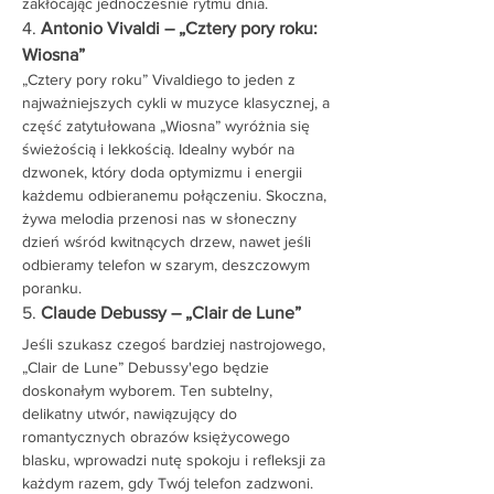
zakłócając jednocześnie rytmu dnia.
4. 
Antonio Vivaldi – „Cztery pory roku: 
Wiosna”
„Cztery pory roku” Vivaldiego to jeden z 
najważniejszych cykli w muzyce klasycznej, a 
część zatytułowana „Wiosna” wyróżnia się 
świeżością i lekkością. Idealny wybór na 
dzwonek, który doda optymizmu i energii 
każdemu odbieranemu połączeniu. Skoczna, 
żywa melodia przenosi nas w słoneczny 
dzień wśród kwitnących drzew, nawet jeśli 
odbieramy telefon w szarym, deszczowym 
poranku.
5. 
Claude Debussy – „Clair de Lune”
Jeśli szukasz czegoś bardziej nastrojowego, 
„Clair de Lune” Debussy'ego będzie 
doskonałym wyborem. Ten subtelny, 
delikatny utwór, nawiązujący do 
romantycznych obrazów księżycowego 
blasku, wprowadzi nutę spokoju i refleksji za 
każdym razem, gdy Twój telefon zadzwoni. 