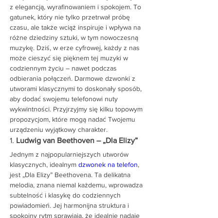
z elegancją, wyrafinowaniem i spokojem. To 
gatunek, który nie tylko przetrwał próbę 
czasu, ale także wciąż inspiruje i wpływa na 
różne dziedziny sztuki, w tym nowoczesną 
muzykę. Dziś, w erze cyfrowej, każdy z nas 
może cieszyć się pięknem tej muzyki w 
codziennym życiu – nawet podczas 
odbierania połączeń. Darmowe dzwonki z 
utworami klasycznymi to doskonały sposób, 
aby dodać swojemu telefonowi nuty 
wykwintności. Przyjrzyjmy się kilku topowym 
propozycjom, które mogą nadać Twojemu 
urządzeniu wyjątkowy charakter.
1. 
Ludwig van Beethoven – „Dla Elizy”
Jednym z najpopularniejszych utworów 
klasycznych, idealnym 
dzwonek na telefon
, 
jest „Dla Elizy” Beethovena. Ta delikatna 
melodia, znana niemal każdemu, wprowadza 
subtelność i klasykę do codziennych 
powiadomień. Jej harmonijna struktura i 
spokojny rytm sprawiają, że idealnie nadaje 