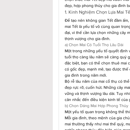
đẹp, hợp phong thủy cho gia đình b
1. Kinh Nghiệm Chọn Lựa Mai T
Để tạo nên không gian Tết đầm ấm, s
mai Tết là yếu tố vô cùng quan trọng
đại, vì thế cần lựa chọn những cây 
thịnh vượng cho gia đình.
a) Chọn Mai Có Tuổi Thọ Lâu Dài
Một trong những yếu tố quyết định vẻ 
tuổi thọ càng lâu năm sẽ càng quý 
đặc biệt, bạn có thể chọn thuê mai c
có gốc đẹp, mạnh mẽ, tạo được thế c
gia đình trong năm mới.
Bộ rễ lâu năm của mai cổ thụ có thể 
đẹp rực rỡ, cuốn hút. Những cây ma
vững và thịnh vượng lâu dài. Tuy nh
cân nhắc đến điều kiện kinh tế của 
b) Chọn Dáng Mai Hợp Phong Thủy
Một yếu tố quan trọng không thể thi
Mỗi gia đình, theo mệnh của gia chủ
mai thường thấy như mai thế quỳ, m