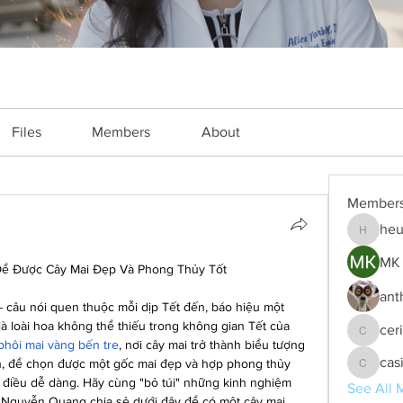
Files
Members
About
Member
heu
heulwenl
MK 
ể Được Cây Mai Đẹp Và Phong Thủy Tốt
ant
 câu nói quen thuộc mỗi dịp Tết đến, báo hiệu một 
à loài hoa không thể thiếu trong không gian Tết của 
cer
ceridwe
phôi mai vàng bến tre
, nơi cây mai trở thành biểu tượng 
cas
ên, để chọn được một gốc mai đẹp và hợp phong thủy 
casinok
 điều dễ dàng. Hãy cùng "bỏ túi" những kinh nghiệm 
See All 
Nguyễn Quang chia sẻ dưới đây để có một cây mai 