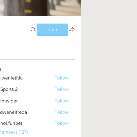
Join
s
lwenletitia
Follow
etitia
Sports 2
Follow
hony der
Follow
idwenelfreda
Follow
nelfreda
inokfunbet
Follow
funbet
Members (127)