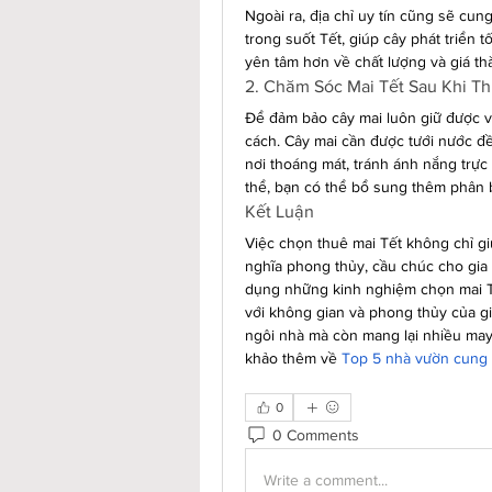
Ngoài ra, địa chỉ uy tín cũng sẽ cun
trong suốt Tết, giúp cây phát triển t
yên tâm hơn về chất lượng và giá th
2. Chăm Sóc Mai Tết Sau Khi T
Để đảm bảo cây mai luôn giữ được v
cách. Cây mai cần được tưới nước đề
nơi thoáng mát, tránh ánh nắng trực 
thể, bạn có thể bổ sung thêm phân
Kết Luận
Việc chọn thuê mai Tết không chỉ g
nghĩa phong thủy, cầu chúc cho gia
dụng những kinh nghiệm chọn mai Tế
với không gian và phong thủy của gi
ngôi nhà mà còn mang lại nhiều may
khảo thêm về 
Top 5 nhà vườn cung c
0
0 Comments
Write a comment...