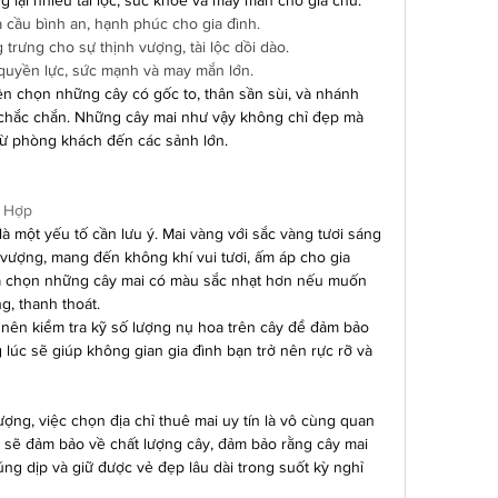
 lại nhiều tài lộc, sức khỏe và may mắn cho gia chủ.
 cầu bình an, hạnh phúc cho gia đình.
rưng cho sự thịnh vượng, tài lộc dồi dào.
quyền lực, sức mạnh và may mắn lớn.
n chọn những cây có gốc to, thân sần sùi, và nhánh 
 chắc chắn. Những cây mai như vậy không chỉ đẹp mà 
từ phòng khách đến các sảnh lớn.
ù Hợp
 một yếu tố cần lưu ý. Mai vàng với sắc vàng tươi sáng 
 vượng, mang đến không khí vui tươi, ấm áp cho gia 
ựa chọn những cây mai có màu sắc nhạt hơn nếu muốn 
, thanh thoát.
n nên kiểm tra kỹ số lượng nụ hoa trên cây để đảm bảo 
lúc sẽ giúp không gian gia đình bạn trở nên rực rỡ và 
ợng, việc chọn địa chỉ thuê mai uy tín là vô cùng quan 
n sẽ đảm bảo về chất lượng cây, đảm bảo rằng cây mai 
ng dịp và giữ được vẻ đẹp lâu dài trong suốt kỳ nghỉ 