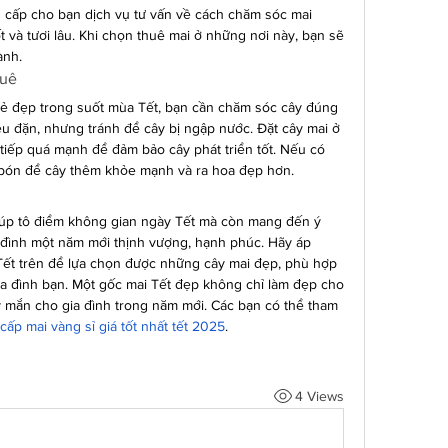
g cấp cho bạn dịch vụ tư vấn về cách chăm sóc mai 
ốt và tươi lâu. Khi chọn thuê mai ở những nơi này, bạn sẽ 
ành.
huê
ẻ đẹp trong suốt mùa Tết, bạn cần chăm sóc cây đúng 
u đặn, nhưng tránh để cây bị ngập nước. Đặt cây mai ở 
tiếp quá mạnh để đảm bảo cây phát triển tốt. Nếu có 
 bón để cây thêm khỏe mạnh và ra hoa đẹp hơn.
iúp tô điểm không gian ngày Tết mà còn mang đến ý 
 đình một năm mới thịnh vượng, hạnh phúc. Hãy áp 
t trên để lựa chọn được những cây mai đẹp, phù hợp 
a đình bạn. Một gốc mai Tết đẹp không chỉ làm đẹp cho 
 mắn cho gia đình trong năm mới. Các bạn có thể tham 
ấp mai vàng sỉ giá tốt nhất tết 2025
.
4 Views