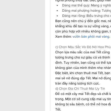
nghĩa phong thủy đặc biệt, giúp mang
Dáng mai thế quỳ: Mang ý nghĩa
Dáng mai phượng hoàng: Tượng t
Dáng mai rồng: Biểu trưng cho 
Bạn cũng nên chú ý đến gốc mai, nê
khẳng khiu để tạo ra sự vững vàng,
còn phù hợp với nhiều không gian, 
Xem thêm: 
vườn bán phôi mai vàng
.
c) Chọn Màu Sắc Và Độ Nở Hoa Ph
Chọn lựa màu sắc của mai Tết cũng là
tượng trưng cho sự giàu có và thịnh
đình. Tuy nhiên, bạn cũng có thể l
không gian của mình thêm nhẹ nhàng
Đặc biệt, khi chọn thuê mai Tết, bạ
mai sẽ nở đúng dịp Tết. Mai nở đúng 
tràn đầy năng lượng tích cực.
d) Chọn Địa Chỉ Thuê Mai Uy Tín
Để có một cây mai Tết đẹp và chất lư
trọng. Một cơ sở cung cấp mai uy tí
không bị sâu bệnh, có thể nở hoa đú
Tết.