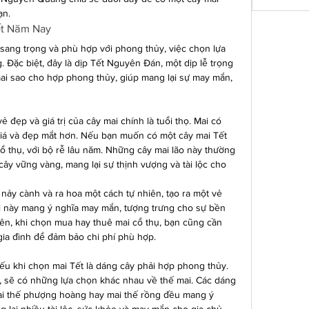
ạn.
ết Năm Nay
ang trọng và phù hợp với phong thủy, việc chọn lựa 
. Đặc biệt, đây là dịp Tết Nguyên Đán, một dịp lễ trọng 
mai sao cho hợp phong thủy, giúp mang lại sự may mắn, 
đẹp và giá trị của cây mai chính là tuổi thọ. Mai có 
giá và đẹp mắt hơn. Nếu bạn muốn có một cây mai Tết 
ổ thụ, với bộ rễ lâu năm. Những cây mai lão này thường 
ây vững vàng, mang lại sự thịnh vượng và tài lộc cho 
nảy cành và ra hoa một cách tự nhiên, tạo ra một vẻ 
i này mang ý nghĩa may mắn, tượng trưng cho sự bền 
iên, khi chọn mua hay thuê mai cổ thụ, bạn cũng cần 
gia đình để đảm bảo chi phí phù hợp.
ếu khi chọn mai Tết là dáng cây phải hợp phong thủy. 
, sẽ có những lựa chọn khác nhau về thế mai. Các dáng 
ai thế phượng hoàng hay mai thế rồng đều mang ý 