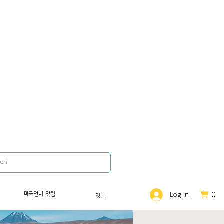
0
미국언니 맛집
Log In
핫딜