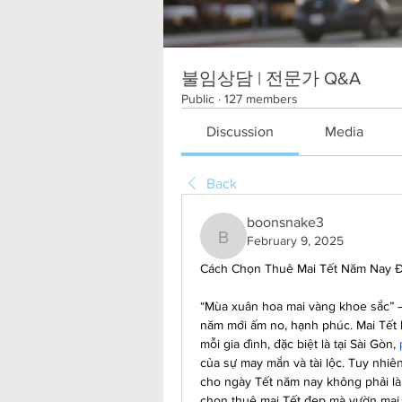
불임상담 | 전문가 Q&A
Public
·
127 members
Discussion
Media
Back
boonsnake3
February 9, 2025
boonsnake3
Cách Chọn Thuê Mai Tết Năm Nay Đ
“Mùa xuân hoa mai vàng khoe sắc” –
năm mới ấm no, hạnh phúc. Mai Tết l
mỗi gia đình, đặc biệt là tại Sài Gòn, 
của sự may mắn và tài lộc. Tuy nhi
cho ngày Tết năm nay không phải là
chọn thuê mai Tết đẹp mà vườn mai 