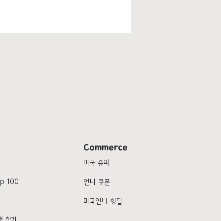
Commerce
미국 슈퍼
p 100
언니 쿠폰
품
미국언니 핫딜
행 찾기