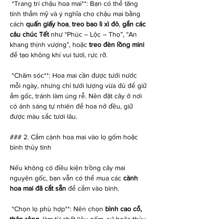
*Trang trí chậu hoa mai**: Bạn có thể tăng 
tính thẩm mỹ và ý nghĩa cho chậu mai bằng 
cách 
quấn giấy hoa
, 
treo bao lì xì đỏ
, 
gắn các 
câu chúc Tết
 như “Phúc – Lộc – Thọ”, “An 
khang thịnh vượng”, hoặc 
treo đèn lồng mini
để tạo không khí vui tươi, rực rỡ.
*Chăm sóc**: Hoa mai cần được tưới nước 
mỗi ngày, nhưng chỉ tưới lượng vừa đủ để giữ 
ẩm gốc, tránh làm úng rễ. Nên đặt cây ở nơi 
có ánh sáng tự nhiên để hoa nở đều, giữ 
được màu sắc tươi lâu.
### 2. Cắm cành hoa mai vào lọ gốm hoặc 
bình thủy tinh
Nếu không có điều kiện trồng cây mai 
nguyên gốc, bạn vẫn có thể mua các 
cành 
hoa mai đã cắt sẵn
 để cắm vào bình.
*Chọn lọ phù hợp**: Nên chọn 
bình cao cổ, 