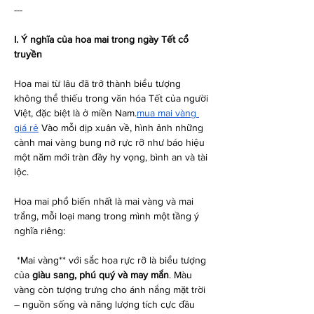
---
I. Ý nghĩa của hoa mai trong ngày Tết cổ 
truyền
Hoa mai từ lâu đã trở thành biểu tượng 
không thể thiếu trong văn hóa Tết của người 
Việt, đặc biệt là ở miền Nam.
mua mai vàng 
giá rẻ
 Vào mỗi dịp xuân về, hình ảnh những 
cành mai vàng bung nở rực rỡ như báo hiệu 
một năm mới tràn đầy hy vọng, bình an và tài 
lộc.
Hoa mai phổ biến nhất là mai vàng và mai 
trắng, mỗi loại mang trong mình một tầng ý 
nghĩa riêng:
*Mai vàng** với sắc hoa rực rỡ là biểu tượng 
của 
giàu sang, phú quý và may mắn
. Màu 
vàng còn tượng trưng cho ánh nắng mặt trời 
– nguồn sống và năng lượng tích cực đầu 