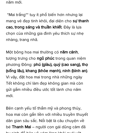
năm mới.
*Mai trắng** tuy ít phổ biến hơn nhưng lại 
mang vẻ đẹp tinh khôi, đại diện cho 
sự thanh 
cao, trong sáng và thuần khiết
. Đây là lựa 
chọn của những gia đình yêu thích sự nhẹ 
nhàng, trang nhã.
Một bông hoa mai thường có 
năm cánh
, 
tượng trưng cho 
ngũ phúc
 trong quan niệm 
phương Đông: 
phú (giàu), quý (cao sang), thọ 
(sống lâu), khang (khỏe mạnh), ninh (bình an)
. 
Vì vậy, đặt hoa mai trong nhà những ngày 
Tết không chỉ làm đẹp không gian mà còn 
gửi gắm nhiều điều ước tốt lành cho năm 
mới.
Bên cạnh yếu tố thẩm mỹ và phong thủy, 
hoa mai còn gắn liền với nhiều truyền thuyết 
dân gian sâu sắc. Nổi bật là câu chuyện về 
bé 
Thanh Mai
 – người con gái dũng cảm đã 