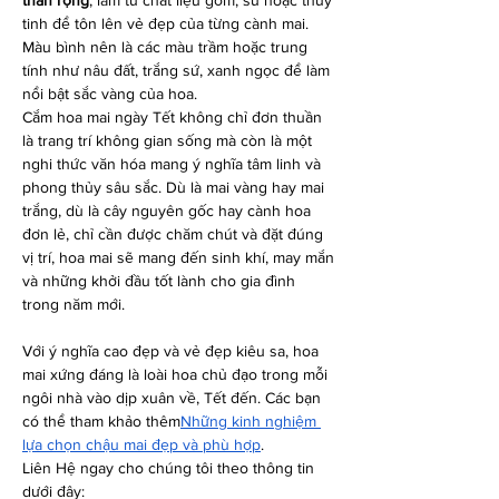
thân rộng
, làm từ chất liệu gốm, sứ hoặc thủy 
tinh để tôn lên vẻ đẹp của từng cành mai. 
Màu bình nên là các màu trầm hoặc trung 
tính như nâu đất, trắng sứ, xanh ngọc để làm 
nổi bật sắc vàng của hoa.
Cắm hoa mai ngày Tết không chỉ đơn thuần 
là trang trí không gian sống mà còn là một 
nghi thức văn hóa mang ý nghĩa tâm linh và 
phong thủy sâu sắc. Dù là mai vàng hay mai 
trắng, dù là cây nguyên gốc hay cành hoa 
đơn lẻ, chỉ cần được chăm chút và đặt đúng 
vị trí, hoa mai sẽ mang đến sinh khí, may mắn 
và những khởi đầu tốt lành cho gia đình 
trong năm mới.
Với ý nghĩa cao đẹp và vẻ đẹp kiêu sa, hoa 
mai xứng đáng là loài hoa chủ đạo trong mỗi 
ngôi nhà vào dịp xuân về, Tết đến. Các bạn 
có thể tham khảo thêm
Những kinh nghiệm 
lựa chọn chậu mai đẹp và phù hợp
.
Liên Hệ ngay cho chúng tôi theo thông tin 
dưới đây: