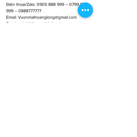
Điện thoại/Zalo: 0905 888 999 – 0799 888 
999 – 0888777777
Email: 
Vuonmaihoanglong@gmail.com
Facebook: Vườn mai Hoàng Long
Địa chỉ: Tân Thiềng, Chợ Lách, Bến Tre.
0
0
3
Write a comment...
About
불임전문 | Alice Park 불임 전문의 - Double
Board-Certified in OB/GYN
...
Read more
Members
heulwenletitia
Follow