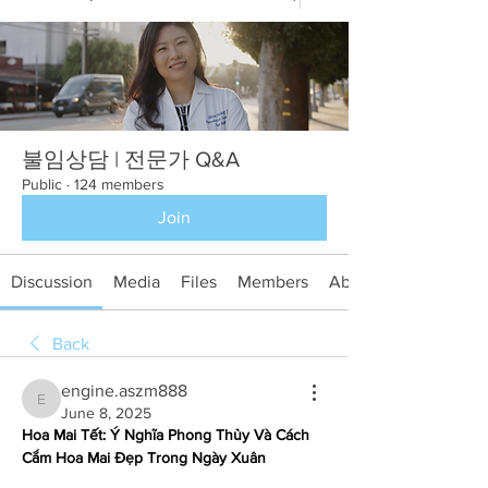
불임상담 | 전문가 Q&A
Public
·
124 members
Join
Discussion
Media
Files
Members
About
Back
engine.aszm888
engine.aszm888
June 8, 2025
Hoa Mai Tết: Ý Nghĩa Phong Thủy Và Cách 
Cắm Hoa Mai Đẹp Trong Ngày Xuân