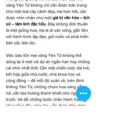
vàng Yên Tử không chỉ cần được trân trọng 
như một loài cây cảnh đẹp, mà hơn hết, cần 
được nhìn nhận như một 
giá trị văn hóa – lịch 
sử – tâm linh đặc hữu
. Đây không đơn thuần 
là một giống hoa, mà là di sản sống, gắn liền 
với hành trình lập đạo, giữ nước và phát triển 
bản sắc dân tộc.
Việc bảo tồn mai vàng Yên Tử không thể 
dừng lại ở một vài dự án ngắn hạn hay những 
cái nhìn nhất thời. Cần một chiến lược dài hơi, 
kết hợp giữa nhà nước, nhà khoa học và 
cộng đồng – để mỗi độ xuân về, trên đỉnh 
thiêng Yên Tử, những chùm hoa vàng vẫn 
nở, vẫn tỏa hương thanh khiết như ngàn năm 
trước. Và để những bước chân hành hương, 
khi ngẩng đầu nhìn lên, vẫn được đón chào 
bằng sắc mai vàng – biểu tượng sống của 
một vùng đất linh thiêng. Các bạn có thể 
tham khảo thêm
Mai vàng Bến Tre đặc điểm 
cách nhận dạng, điểm bán mai vàng Bến Tre
.