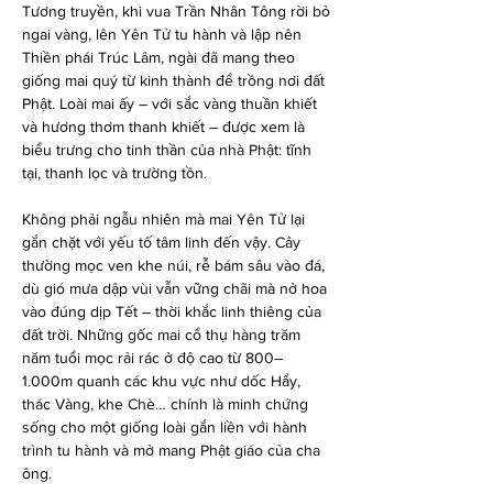
Tương truyền, khi vua Trần Nhân Tông rời bỏ 
ngai vàng, lên Yên Tử tu hành và lập nên 
Thiền phái Trúc Lâm, ngài đã mang theo 
giống mai quý từ kinh thành để trồng nơi đất 
Phật. Loài mai ấy – với sắc vàng thuần khiết 
và hương thơm thanh khiết – được xem là 
biểu trưng cho tinh thần của nhà Phật: tĩnh 
tại, thanh lọc và trường tồn.
Không phải ngẫu nhiên mà mai Yên Tử lại 
gắn chặt với yếu tố tâm linh đến vậy. Cây 
thường mọc ven khe núi, rễ bám sâu vào đá, 
dù gió mưa dập vùi vẫn vững chãi mà nở hoa 
vào đúng dịp Tết – thời khắc linh thiêng của 
đất trời. Những gốc mai cổ thụ hàng trăm 
năm tuổi mọc rải rác ở độ cao từ 800–
1.000m quanh các khu vực như dốc Hẩy, 
thác Vàng, khe Chè… chính là minh chứng 
sống cho một giống loài gắn liền với hành 
trình tu hành và mở mang Phật giáo của cha 
ông.