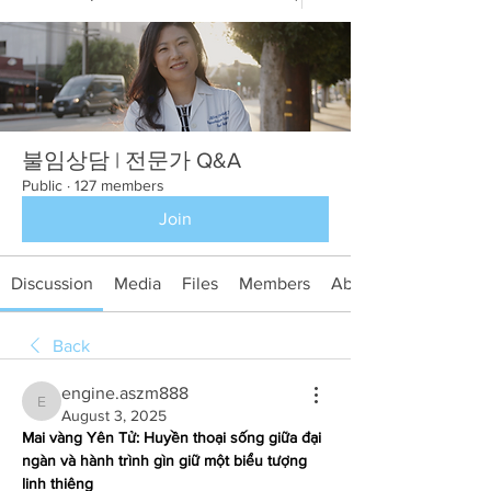
불임상담 | 전문가 Q&A
Public
·
127 members
Join
Discussion
Media
Files
Members
About
Back
engine.aszm888
engine.aszm888
August 3, 2025
Mai vàng Yên Tử: Huyền thoại sống giữa đại 
ngàn và hành trình gìn giữ một biểu tượng 
linh thiêng