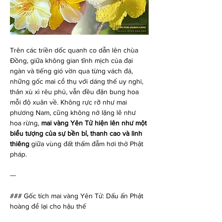
Trên các triền dốc quanh co dẫn lên chùa 
Đồng, giữa không gian tĩnh mịch của đại 
ngàn và tiếng gió vờn qua từng vách đá, 
những gốc mai cổ thụ với dáng thế uy nghi, 
thân xù xì rêu phủ, vẫn đều đặn bung hoa 
mỗi độ xuân về. Không rực rỡ như mai 
phương Nam, cũng không nở lặng lẽ như 
hoa rừng, 
mai vàng Yên Tử hiện lên như một 
biểu tượng của sự bền bỉ, thanh cao và linh 
thiêng
 giữa vùng đất thấm đẫm hơi thở Phật 
pháp.
---
### Gốc tích mai vàng Yên Tử: Dấu ấn Phật 
hoàng để lại cho hậu thế