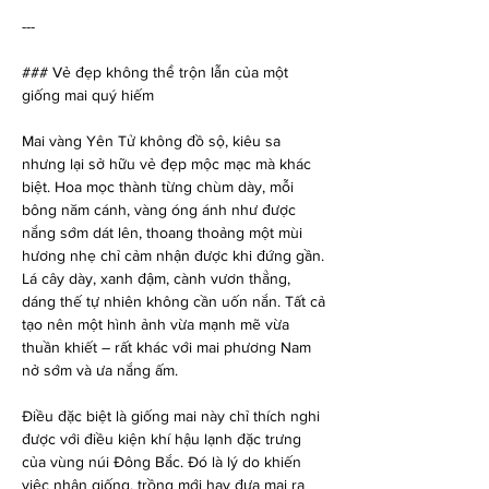
---
### Vẻ đẹp không thể trộn lẫn của một 
giống mai quý hiếm
Mai vàng Yên Tử không đồ sộ, kiêu sa 
nhưng lại sở hữu vẻ đẹp mộc mạc mà khác 
biệt. Hoa mọc thành từng chùm dày, mỗi 
bông năm cánh, vàng óng ánh như được 
nắng sớm dát lên, thoang thoảng một mùi 
hương nhẹ chỉ cảm nhận được khi đứng gần. 
Lá cây dày, xanh đậm, cành vươn thẳng, 
dáng thế tự nhiên không cần uốn nắn. Tất cả 
tạo nên một hình ảnh vừa mạnh mẽ vừa 
thuần khiết – rất khác với mai phương Nam 
nở sớm và ưa nắng ấm.
Điều đặc biệt là giống mai này chỉ thích nghi 
được với điều kiện khí hậu lạnh đặc trưng 
của vùng núi Đông Bắc. Đó là lý do khiến 
việc nhân giống, trồng mới hay đưa mai ra 