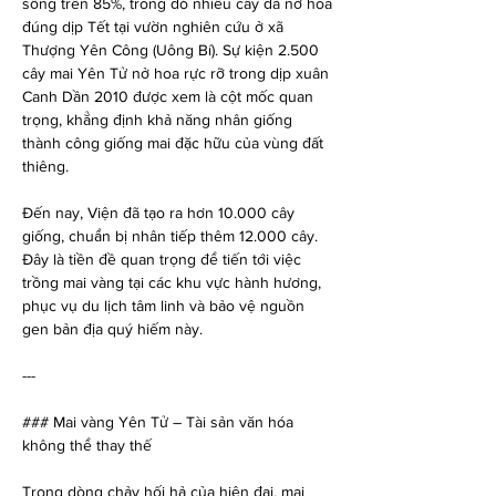
sống trên 85%, trong đó nhiều cây đã nở hoa 
đúng dịp Tết tại vườn nghiên cứu ở xã 
Thượng Yên Công (Uông Bí). Sự kiện 2.500 
cây mai Yên Tử nở hoa rực rỡ trong dịp xuân 
Canh Dần 2010 được xem là cột mốc quan 
trọng, khẳng định khả năng nhân giống 
thành công giống mai đặc hữu của vùng đất 
thiêng.
Đến nay, Viện đã tạo ra hơn 10.000 cây 
giống, chuẩn bị nhân tiếp thêm 12.000 cây. 
Đây là tiền đề quan trọng để tiến tới việc 
trồng mai vàng tại các khu vực hành hương, 
phục vụ du lịch tâm linh và bảo vệ nguồn 
gen bản địa quý hiếm này.
---
### Mai vàng Yên Tử – Tài sản văn hóa 
không thể thay thế
Trong dòng chảy hối hả của hiện đại, mai 