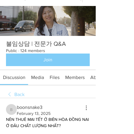
불임상담 | 전문가 Q&A
Public
·
124 members
Join
Discussion
Media
Files
Members
About
Back
boonsnake3
boonsnake3
February 13, 2025
NÊN THUÊ MAI TẾT Ở BIÊN HÒA ĐỒNG NAI 
Ở ĐÂU CHẤT LƯỢNG NHẤT?