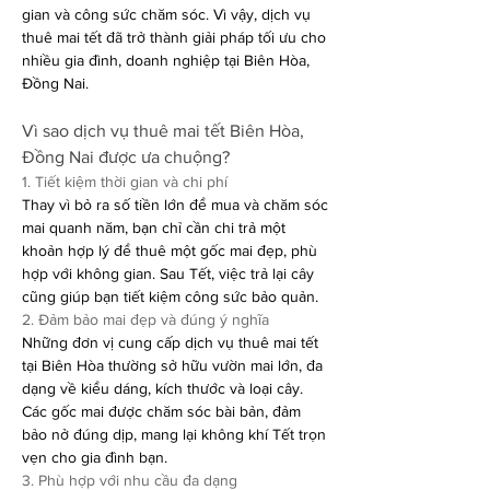
gian và công sức chăm sóc. Vì vậy, dịch vụ 
thuê mai tết đã trở thành giải pháp tối ưu cho 
nhiều gia đình, doanh nghiệp tại Biên Hòa, 
Đồng Nai.
Vì sao dịch vụ thuê mai tết Biên Hòa, 
Đồng Nai được ưa chuộng?
1. Tiết kiệm thời gian và chi phí
Thay vì bỏ ra số tiền lớn để mua và chăm sóc 
mai quanh năm, bạn chỉ cần chi trả một 
khoản hợp lý để thuê một gốc mai đẹp, phù 
hợp với không gian. Sau Tết, việc trả lại cây 
cũng giúp bạn tiết kiệm công sức bảo quản.
2. Đảm bảo mai đẹp và đúng ý nghĩa
Những đơn vị cung cấp dịch vụ thuê mai tết 
tại Biên Hòa thường sở hữu vườn mai lớn, đa 
dạng về kiểu dáng, kích thước và loại cây. 
Các gốc mai được chăm sóc bài bản, đảm 
bảo nở đúng dịp, mang lại không khí Tết trọn 
vẹn cho gia đình bạn.
3. Phù hợp với nhu cầu đa dạng