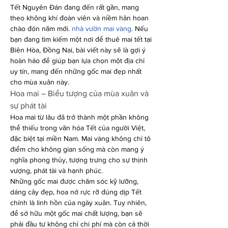
Tết Nguyên Đán đang đến rất gần, mang 
theo không khí đoàn viên và niềm hân hoan 
chào đón năm mới. 
nhà vườn mai vàng
. Nếu 
bạn đang tìm kiếm một nơi để thuê mai tết tại 
Biên Hòa, Đồng Nai, bài viết này sẽ là gợi ý 
hoàn hảo để giúp bạn lựa chọn một địa chỉ 
uy tín, mang đến những gốc mai đẹp nhất 
cho mùa xuân này.
Hoa mai – Biểu tượng của mùa xuân và 
sự phát tài
Hoa mai từ lâu đã trở thành một phần không 
thể thiếu trong văn hóa Tết của người Việt, 
đặc biệt tại miền Nam. Mai vàng không chỉ tô 
điểm cho không gian sống mà còn mang ý 
nghĩa phong thủy, tượng trưng cho sự thịnh 
vượng, phát tài và hạnh phúc.
Những gốc mai được chăm sóc kỹ lưỡng, 
dáng cây đẹp, hoa nở rực rỡ đúng dịp Tết 
chính là linh hồn của ngày xuân. Tuy nhiên, 
để sở hữu một gốc mai chất lượng, bạn sẽ 
phải đầu tư không chỉ chi phí mà còn cả thời 