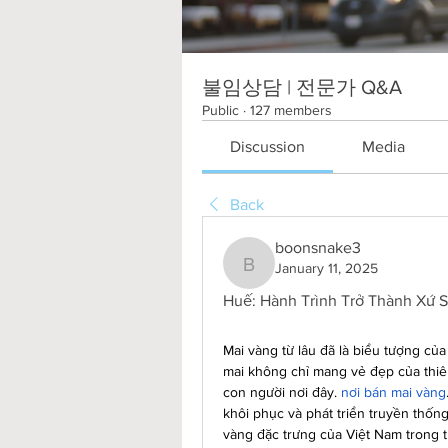
불임상담 | 전문가 Q&A
Public
·
127 members
Discussion
Media
Back
boonsnake3
January 11, 2025
boonsnake3
Huế: Hành Trình Trở Thành Xứ 
Mai vàng từ lâu đã là biểu tượng củ
mai không chỉ mang vẻ đẹp của thiên
con người nơi đây. 
nơi bán mai vàng
khôi phục và phát triển truyền thốn
vàng đặc trưng của Việt Nam trong t