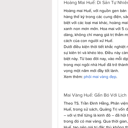
Hoàng Mai Huế: Di Sản Tự Nhiê
Hoàng mai Huế, với nguồn gen bản đị
hàng thế kỷ trong các cung điện, sâ
biệt với các loại mai khác, hoàng mai
xanh non mơn mởn. Hoa mai với 5 cá
dàng, không chỉ mang giá trị thẩm mỹ
cách của con người xứ Huế.
Dưới điều kiện thời tiết khắc nghiệt
sự kiên trì và khéo léo. Điều này càn
biệt này. Từ bao đời nay, vào mỗi dị
trong mọi ngôi nhà Huế đã trở thành
vọng một năm mới đầy tốt lành.
Xem thêm: 
phôi mai vàng đẹp
.
Mai Vàng Huế: Gắn Bó Với Lịch
Theo TS. Trần Đình Hằng, Phân viện
Huế, trong sử sách, Quảng Trị vốn đ
– với vị thế từng là kinh đô – đã hội
trong đó có mai vàng. Qua thời gian,
Huế, tạo nên giá trị đặc thù không th