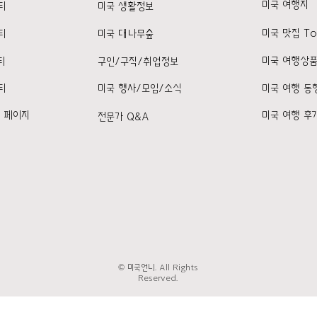
미국 여행지
티
미국 생활정보
미국 맛집 To
티
미국 대나무숲
미국 여행상
티
구인/구직/취업정보
티
미국 행사/모임/소식
미국 여행 동
k 페이지
미국 여행 후
전문가 Q&A
© 미국언니. All Rights
Reserved.