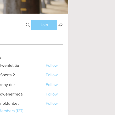
Join
s
lwenletitia
Follow
etitia
Sports 2
Follow
hony der
Follow
idwenelfreda
Follow
nelfreda
inokfunbet
Follow
funbet
Members (127)