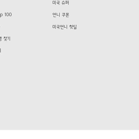
미국 슈퍼
p 100
언니 쿠폰
품
미국언니 핫딜
행 찾기
기