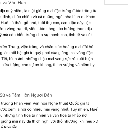
n và Văn Hóa
a quý hiếm, là một giống mai đặc trưng được trồng từ 
n đình, chùa chiền và cả những ngôi nhà bình dị. Khác 
 Huế có thân gỗ nhỏ, tuổi thọ cao, cành lộc dày, lộc 
nh vàng rực rỡ, viền lượn sóng, tỏa hương thơm dịu 
 mà còn biểu trưng cho sự thanh cao, tinh tế và cốt 
 miền Trung, việc trồng và chăm sóc hoàng mai đòi hỏi 
g làm nổi bật giá trị quý phái của giống mai vàng đặc 
p Tết, hình ảnh những chậu mai vàng rực rỡ xuất hiện 
 biểu tượng cho sự an khang, thịnh vượng và niềm hy 
 Sử và Tâm Hồn Người Dân
 trưởng Phân viện Văn hóa Nghệ thuật Quốc gia tại 
ược xem là nơi có nhiều mai vàng nhất. Tuy nhiên, Huế 
 tụ những tinh hoa tự nhiên và văn hóa từ khắp nơi, 
 giống mai này đã thích nghi với thổ nhưỡng, khí hậu xứ 
ể trộn lẫn.