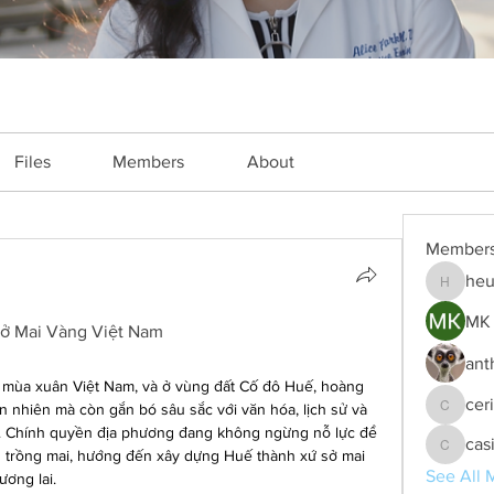
Files
Members
About
Member
heu
heulwenl
MK 
Sở Mai Vàng Việt Nam
ant
a mùa xuân Việt Nam, và ở vùng đất Cố đô Huế, hoàng 
cer
 nhiên mà còn gắn bó sâu sắc với văn hóa, lịch sử và 
ceridwe
. Chính quyền địa phương đang không ngừng nỗ lực để 
cas
g trồng mai, hướng đến xây dựng Huế thành xứ sở mai 
casinok
See All 
ương lai.