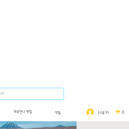
0
미국언니 맛집
Log In
핫딜