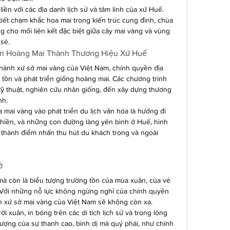
iền với các địa danh lịch sử và tâm linh của xứ Huế. 
iết chạm khắc hoa mai trong kiến trúc cung đình, chùa 
 cho mối liên kết đặc biệt giữa cây mai vàng và vùng 
 sẻ.
ển Hoàng Mai Thành Thương Hiệu Xứ Huế
hành xứ sở mai vàng của Việt Nam, chính quyền địa 
tồn và phát triển giống hoàng mai. Các chương trình 
 kỹ thuật, nghiên cứu nhân giống, đến xây dựng thương 
nh.
a mai vàng vào phát triển du lịch văn hóa là hướng đi 
 chiền, và những con đường làng yên bình ở Huế, hình 
thành điểm nhấn thu hút du khách trong và ngoài 
ở
 mà còn là biểu tượng trường tồn của mùa xuân, của vẻ 
 Với những nỗ lực không ngừng nghỉ của chính quyền 
h xứ sở mai vàng của Việt Nam sẽ không còn xa.
 xuân, in bóng trên các di tích lịch sử và trong lòng 
tượng của sự thanh cao, bình dị mà quý phái, như chính 