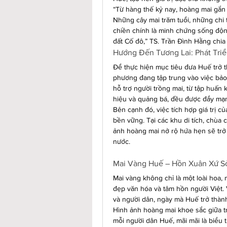
“Từ hàng thế kỷ nay, hoàng mai gắn l
Những cây mai trăm tuổi, những chi t
chiền chính là minh chứng sống động
đất Cố đô,” TS. Trần Đình Hằng chia
Hướng Đến Tương Lai: Phát Tri
Để thực hiện mục tiêu đưa Huế trở t
phương đang tập trung vào việc bảo 
hỗ trợ người trồng mai, từ tập huấn
hiệu và quảng bá, đều được đẩy mạ
Bên cạnh đó, việc tích hợp giá trị củ
bền vững. Tại các khu di tích, chùa
ảnh hoàng mai nở rộ hứa hẹn sẽ trở 
nước.
Mai Vàng Huế – Hồn Xuân Xứ S
Mai vàng không chỉ là một loài hoa,
đẹp văn hóa và tâm hồn người Việt.
và người dân, ngày mà Huế trở thàn
Hình ảnh hoàng mai khoe sắc giữa trời
mỗi người dân Huế, mãi mãi là biểu 