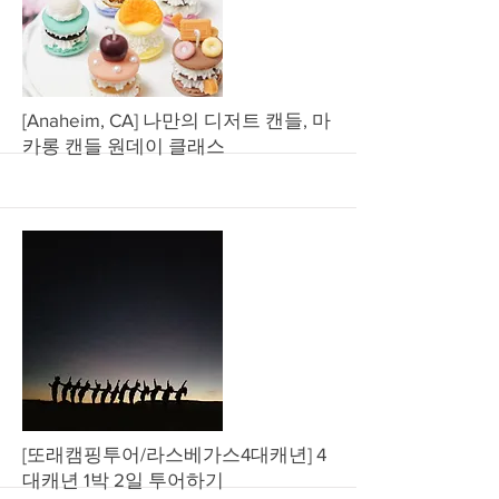
More
[Anaheim, CA] 나만의 디저트 캔들, 마
카롱 캔들 원데이 클래스
More
[또래캠핑투어/라스베가스4대캐년] 4
대캐년 1박 2일 투어하기