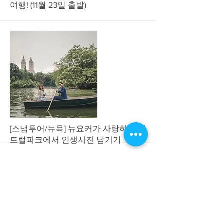
여행! (11월 23일 출발)
More
[스냅투어/뉴욕] 뉴요커가 사랑하는 센
트럴파크에서 인생사진 남기기