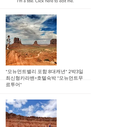
I'm a title. ​Click here to edit me.
*모뉴먼트밸리 포함 8대캐년* 2박3일
최신형카라밴+호텔숙박 *모뉴먼트무
료투어*