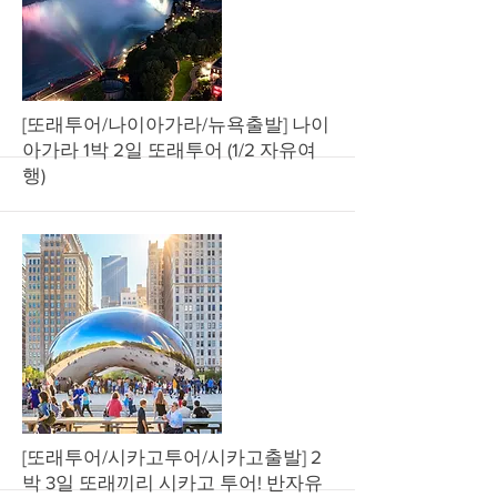
More
[또래투어/나이아가라/뉴욕출발] 나이
아가라 1박 2일 또래투어 (1/2 자유여
행)
More
[또래투어/시카고투어/시카고출발] 2
박 3일 또래끼리 시카고 투어! 반자유