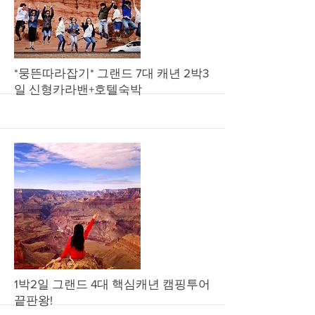
More
*뭉뜬따라잡기* 그랜드 7대 캐년 2박3
일 신형카라밴+호텔숙박
More
1박2일 그랜드 4대 핵심캐년 캠핑투어
끝판왕!