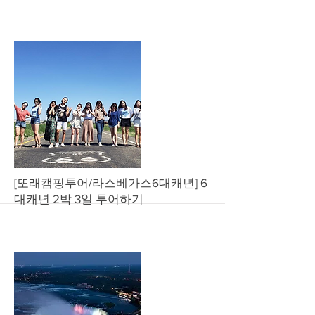
More
[또래캠핑투어/라스베가스6대캐년] 6
대캐년 2박 3일 투어하기