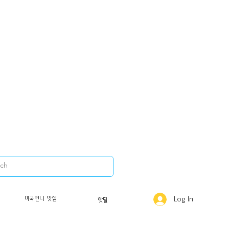
] 4
미국언니 맛집
Log In
핫딜