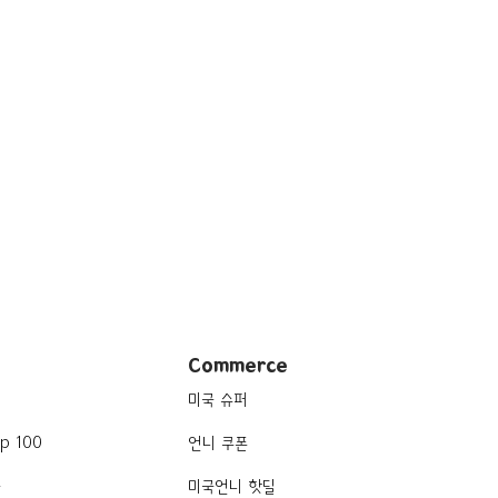
Commerce
미국 슈퍼
p 100
언니 쿠폰
품
미국언니 핫딜