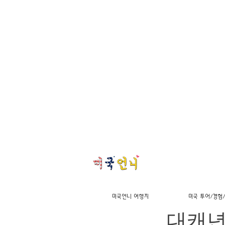
[또래
미국언니 여행지
미국 투어/경험
대캐년