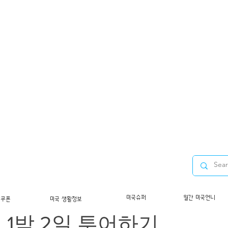
캠핑투어/라스베가스4대캐년
미국슈퍼
월간 미국언니
/쿠폰
미국 생활정보
 1박 2일 투어하기