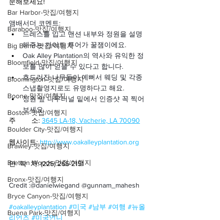
문해보세요!
Bar Harbor-맛집/여행지
앰배서더 코멘트:
Baraboo-맛집/여행지
드레스를 입고 맨션 내부와 정원을 설명
해주는 가이드 투어가 꿀잼이에요. 
Big Bend-맛집/여행지
Oak Alley Plantation의 역사와 유익한 정
Bloomfield-맛집/여행지
보를 많이 얻을 수 있다고 합니다.
흐드러진 나무들이 예뻐서 웨딩 및 각종 
Bloomington-맛집/여행지
스냅촬영지로도 유명하다고 해요.
Boone-맛집/여행지
정원 앞 나무터널 밑에서 인증샷 꼭 찍어
보세요.
Boston-맛집/여행지
주        소: 
3645 LA-18, Vacherie, LA 70090
Boulder City-맛집/여행지
웹사이트: 
http://www.oakalleyplantation.org
Brawley-맛집/여행지
Bretton Woods-맛집/여행지
연  락  처: (225) 265-2151
Bronx-맛집/여행지
Credit :@danielwiegand @gunnam_mahesh
Bryce Canyon-맛집/여행지
#oakalleyplantation
#미국
#남부
#여행
#뉴올
Buena Park-맛집/여행지
리언즈
#미국언니