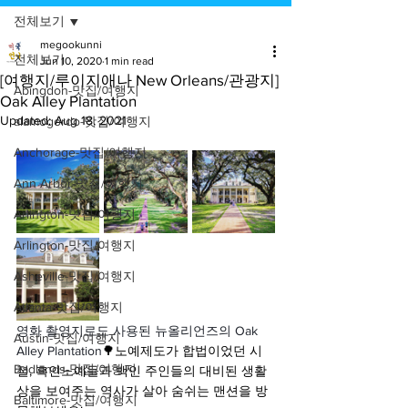
전체보기
megookunni
전체보기
Jun 10, 2020
1 min read
[여행지/루이지애나 New Orleans/관광지]
Abingdon-맛집/여행지
Oak Alley Plantation
Updated:
Aug 18, 2021
alamogordo-맛집/여행지
Anchorage-맛집/여행지
Ann Arbor-맛집/여행지
Arlington-맛집/여행지
Arlington-맛집/여행지
Asheville-맛집/여행지
Atlanta-맛집/여행지
영화 촬영지로도 사용된 뉴올리언즈의 Oak 
Austin-맛집/여행지
Alley Plantation
🌳노예제도가 합법이었던 시
Badlands-맛집/여행지
절, 흑인노예들과 백인 주인들의 대비된 생활
상을 보여주는 역사가 살아 숨쉬는 맨션을 방
Baltimore-맛집/여행지