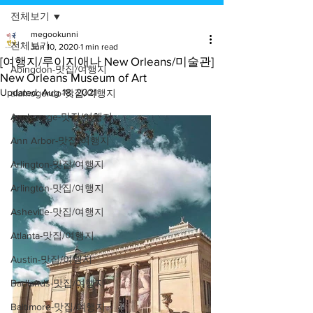
전체보기
megookunni
전체보기
Jun 10, 2020
1 min read
[여행지/루이지애나 New Orleans/미술관]
Abingdon-맛집/여행지
New Orleans Museum of Art
Updated:
Aug 18, 2021
alamogordo-맛집/여행지
Anchorage-맛집/여행지
Ann Arbor-맛집/여행지
Arlington-맛집/여행지
Arlington-맛집/여행지
Asheville-맛집/여행지
Atlanta-맛집/여행지
Austin-맛집/여행지
Badlands-맛집/여행지
Baltimore-맛집/여행지