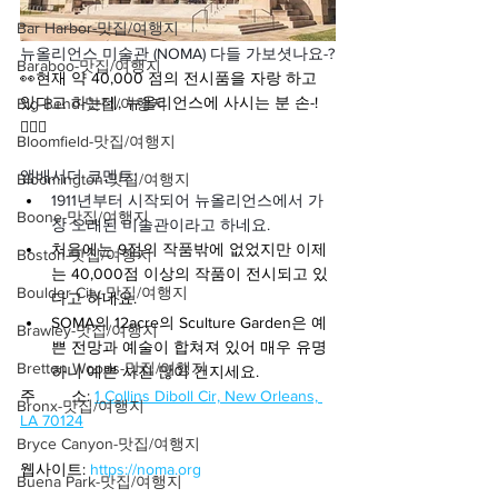
Bar Harbor-맛집/여행지
뉴올리언스 미술관 (NOMA) 다들 가보셧나요-?
Baraboo-맛집/여행지
👀현재 약 40,000 점의 전시품을 자랑 하고 
있다고 하는데, 뉴올리언스에 사시는 분 손-!
Big Bend-맛집/여행지
🙋🏻‍♀️
Bloomfield-맛집/여행지
앰배서더 코멘트:
Bloomington-맛집/여행지
1911년부터 시작되어 뉴올리언스에서 가
Boone-맛집/여행지
장 오래된 미술관이라고 하네요.
처음에는 9점의 작품밖에 없었지만 이제
Boston-맛집/여행지
는 40,000점 이상의 작품이 전시되고 있
Boulder City-맛집/여행지
다고 하네요.
SOMA의 12acre의 Sculture Garden은 예
Brawley-맛집/여행지
쁜 전망과 예술이 합쳐져 있어 매우 유명
Bretton Woods-맛집/여행지
하니 예쁜 사진 많이 건지세요.
주        소: 
1 Collins Diboll Cir, New Orleans, 
Bronx-맛집/여행지
LA 70124
Bryce Canyon-맛집/여행지
웹사이트: 
https://noma.org
Buena Park-맛집/여행지