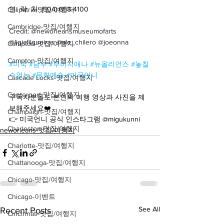
연  락  처: (504) 658-4100
Calipatria-맛집/여행지
Cambridge-맛집/여행지
Credit: @neworleansmuseumofarts 
@ligiafilgueiras @ale_chilero @joeonna
Campton-맛집/여행지
Campton-맛집/여행지
#미국
#남부
#루이지애나
#뉴올리언스
#놓칠
수없는
#문화예술
#미국언니
Cascade Locks-맛집/여행지
Centerport-맛집/여행지
구독자분들도 본인의 여행 영상과 사진을 제
보해주세요❤️
Champaign-맛집/여행지
👉 미국언니 공식 인스타그램 @migukunni
Charleston-맛집/여행지
neworleans-맛집/여행지
Charlotte-맛집/여행지
Chattanooga-맛집/여행지
Chicago-맛집/여행지
Chicago-이벤트
See All
Recent Posts
Cincinnati-맛집/여행지