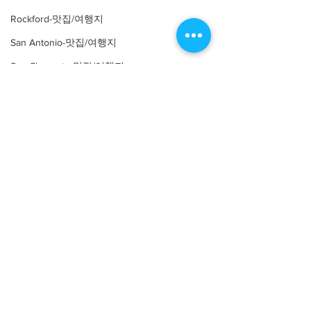
Rockford-맛집/여행지
San Antonio-맛집/여행지
San Clemente-맛집/여행지
San Diego-맛집/여행지
San Francisco-맛집/여행지
San Jose-맛집/여행지
Sandwich-맛집/여행지
santa ana-맛집/여행지
Santa Monica-맛집/여행지
Q. 소반을 찾아주시는 손님들께 하고 싶으신 
Savannah-맛집/여행지
말은?
Seattle-맛집/여행지
Sedona-맛집/여행지
저희 식당에는 손님들이 많이 찾아오세요. 술
Shelton-맛집/여행지