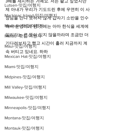
3배를 제시하는 거예요. 저는 팔고 싶었지만 
Lutsen-맛집/여행지
제 아내가 우리가 기도드린 후에 우연히 이 사
Mackinac Island-맛집/여행지
장님을 만나 뜻하지 않게 갑자기 소반을 인수
Madison-맛집/여행지
해서 운영하게 된 것에는 아마 한식을 세계에 
알리라는 큰 뜻이 있지 않을까라며 조금만 더 
Malibu -맛집/여행지
기다려보자고 했고 시간이 흘러 지금까지 계
Maui-맛집/여행지
속 버티고 있네요. 하하
Mexican Hat-맛집/여행지
Miami-맛집/여행지
Midpines-맛집/여행지
Mill Valley-맛집/여행지
Milwaukee-맛집/여행지
Minneapolis-맛집/여행지
Montana-맛집/여행지
Montauk-맛집/여행지