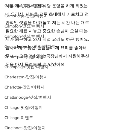
사를 계속 다니면서 식당 운영을 하게 되었는
Calipatria-맛집/여행지
데 요리사, 서빙을 모두 초대해서 가르치고 전
Cambridge-맛집/여행지
반적인 셋업을 다 해놓고 저는 시간 나는 대로 
Campton-맛집/여행지
필요한 재료 사놓고 중요한 손님이 오실 때는 
Campton-맛집/여행지
제가 퇴근하고 와서 직접 요리도 하곤 했어요. 
Cascade Locks-맛집/여행지
감사하게도 많은 손님들이 제 요리를 좋아해 
주셔서 오픈 2년 만에 국장님께서 지원해주신 
Centerport-맛집/여행지
돈을 다시 돌려드릴 수 있었어요
Champaign-맛집/여행지
Charleston-맛집/여행지
Charlotte-맛집/여행지
Chattanooga-맛집/여행지
Chicago-맛집/여행지
Chicago-이벤트
Cincinnati-맛집/여행지