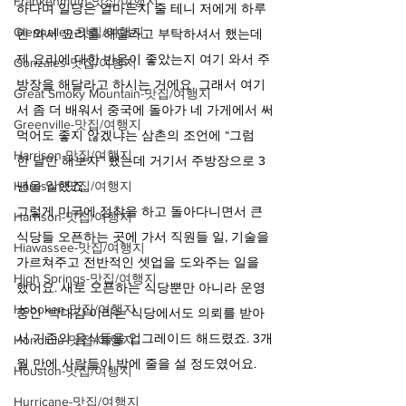
Frankenmuth-맛집/여행지
하다며 일당은 얼마든지 줄 테니 저에게 하루
Glennallen-맛집/여행지
만 와서 요리를 해달라고 부탁하셔서 했는데 
제 요리에 대한 반응이 좋았는지 여기 와서 주
Gonzales-맛집/여행지
방장을 해달라고 하시는 거에요. 그래서 여기
Great Smoky Mountain-맛집/여행지
서 좀 더 배워서 중국에 돌아가 네 가게에서 써
Greenville-맛집/여행지
먹어도 좋지 않겠냐는 삼촌의 조언에 “그럼 
Harrison-맛집/여행지
한 달만 해보자” 했는데 거기서 주방장으로 3
Harrison-맛집/여행지
년을 일했죠. 
그렇게 미국에 정착을 하고 돌아다니면서 큰 
Harrison-맛집/여행지
식당들 오픈하는 곳에 가서 직원들 일, 기술을 
Hiawassee-맛집/여행지
가르쳐주고 전반적인 셋업을 도와주는 일을 
High Springs-맛집/여행지
했어요. 새로 오픈하는 식당뿐만 아니라 운영 
Hoboken-맛집/여행지
중인 ‘박대감’이라는 식당에서도 의뢰를 받아
서 기존의 음식들을 업그레이드 해드렸죠. 3개
Honolulu-맛집/여행지
월 만에 사람들이 밖에 줄을 설 정도였어요.
Houston-맛집/여행지
Hurricane-맛집/여행지