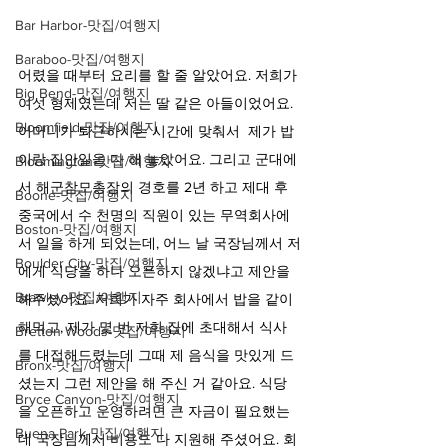
Bar Harbor-맛집/여행지
Baraboo-맛집/여행지
어렸을 때부터 요리를 할 줄 알았어요. 저희가 
Big Bend-맛집/여행지
여섯 형제였는데 저는 딸 같은 아들이었어요. 
Bloomfield-맛집/여행지
어머니가 퇴근하시는 시간에 맞춰서  제가 밥
이랑 집안일을 다 해 놓았어요. 그리고 군대에
Bloomington-맛집/여행지
서 해군참모총장의 경호를 2년 하고 제대 후 
Boone-맛집/여행지
중국에서 수 천명의 직원이 있는 무역회사에
Boston-맛집/여행지
서 일을 하게 되었는데, 어느 날 국장님께서 저
Boulder City-맛집/여행지
에게 식당을 하나 오픈하지 않겠냐고 제안을 
Brawley-맛집/여행지
해주셨어요. 저희가 자주 회사에서 밥을 같이 
해먹고, 제가 몇 번 저희 집에 초대해서 식사
Bretton Woods-맛집/여행지
를 대접해드렸는데 그때 제 음식을 맛있게 드
Bronx-맛집/여행지
셨는지 그런 제안을 해 주신 거 같아요. 식당
Bryce Canyon-맛집/여행지
을 오픈하고 운영하려면 큰 자금이 필요했는
Buena Park-맛집/여행지
데 국장님께서 비용도 다 지원해 주셨어요. 회