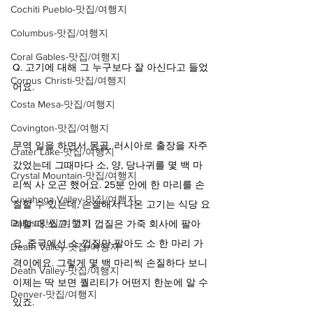
Cochiti Pueblo-맛집/여행지
Columbus-맛집/여행지
Coral Gables-맛집/여행지
Q. 고기에 대해 그 누구보다 잘 아신다고 들었
Corpus Christi-맛집/여행지
어요.
Costa Mesa-맛집/여행지
Covington-맛집/여행지
무역 일을 하면서 몽골, 러시아로 출장을 자주 
Crater Lake-맛집/여행지
갔었는데 그때마다 소, 양, 당나귀를 몇 백 마
Crystal Mountain-맛집/여행지
리씩 사 오곤 했어요. 25분 안에 한 마리를 손
Cuyahoga Valley-맛집/여행지
질할 수 있는데, 손질해서 나온 고기는 식당 요
Dallas-맛집/여행지
리할 때 쓰고, 고기 껍질은 가죽 회사에 팔아
요. 중국에선 소 껍질만 팔아도 소 한 마리 가
Death Valley-맛집/여행지
격이에요. 그렇게 몇 백 마리씩 손질하다 보니 
Death Valley-맛집/여행지
이제는 딱 보면 퀄리티가 어떤지 한눈에 알 수 
Denver-맛집/여행지
있죠.