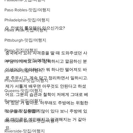
Paso Robles-맛집/여행지
Philadelphia-맛집/여행지
Q. 인생의 롤모델이 있으신가요?
Pieks Peak-맛집/여행지
Pittsburgh-맛집/여행지
Plano-맛집/여행지
중국에서 요리 자격증을 딸 때 도와주셨던 사
portangeles-맛집/여행지
부님이 계세요. 아주 정확하시고 깔끔하신 분
이셨어요. 요리하다가 뭐 하나만 떨어져도 바
portland-맛집/여행지
로 주우시고, 계속 닦고 정리하면서 일하시고. 
Providence-맛집/여행지
제가 서툴게 배우면 아무것도 안된다고 하셨
Queens-맛집/여행지
어요. 그분의 습관과 철학이 저에게 그대로 베
Ramona-맛집/여행지
어 있는 거 같아요. 아무래도 주방에는 위험한 
Regent-맛집/여행지
도구들과 상황들이 많이 있다 보니 주방에 있
을 때만큼은 예민해지고 엄격해지는 거 같아
Rehoboth Beach-맛집/여행지
요.
Riverside-맛집/여행지