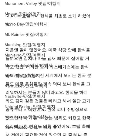
Monument Valley-맛집/여행지
Moose-맛집/여행지
Q. MGM 호텔에서 한식을 최초로 소개 하셨어
Morro Bay-맛집/여행지
요?
Mt. Rainier-맛집/여행지
Munising-맛집/여행지
처음엔 말이 많았어요. 미국 식당 안에 한식을 
Munising-맛집/여행지
들여오면 김치나 마늘 냄새 때문에 싫어할 거
Murrells Inlet-맛집/여행지
라고 했죠. 하지만 당시 라스베가스에는 한식
당이 별로 없었고, 전 세계에서 오시는 한국 분
Mystic-맛집/여행지
들도 미국 음식들만 계속 먹다 보니 한식을 그
Nantucket-맛집/여행지
리워하시는 분들이 많더라고요. 한식을 하더
Nashville-맛집/여행지
라도 김치 같은 것들은 빼라고 해서 일단 고기 
Natural Bridge-맛집/여행지
종류부터 시작했어요. 한식 코너 주방장으로 
New Jersey-맛집/여행지
있으면서 제가 할 수 있는 범위도 커졌고 한국 
음식에 대한 반응도 엄청 좋았어요. 호텔 측에
New Mexico-맛집/여행지
서 저에게 필요한 것이 있으면 다 줄 테니 좀 