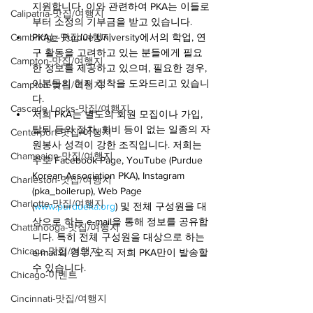
지원합니다. 이와 관련하여 PKA는 이들로
Calipatria-맛집/여행지
부터 소정의 기부금을 받고 있습니다.
PKA는 Purdue University에서의 학업, 연
Cambridge-맛집/여행지
구 활동을 고려하고 있는 분들에게 필요
Campton-맛집/여행지
한 정보를 제공하고 있으며, 필요한 경우, 
이분들의 현지 정착을 도와드리고 있습니
Campton-맛집/여행지
다.
Cascade Locks-맛집/여행지
저희 PKA는 별도의 회원 모집이나 가입, 
탈퇴 등의 절차, 회비 등이 없는 일종의 자
Centerport-맛집/여행지
원봉사 성격이 강한 조직입니다. 저희는 
Champaign-맛집/여행지
주로 Facebook Page, YouTube (Purdue 
Korean Association PKA), Instagram 
Charleston-맛집/여행지
(pka_boilerup), Web Page 
Charlotte-맛집/여행지
(
www.purdueka.org
) 및 전체 구성원을 대
상으로 하는 e-mail을 통해 정보를 공유합
Chattanooga-맛집/여행지
니다. 특히 전체 구성원을 대상으로 하는 
Chicago-맛집/여행지
e-mail의 경우, 오직 저희 PKA만이 발송할 
수 있습니다.
Chicago-이벤트
Cincinnati-맛집/여행지