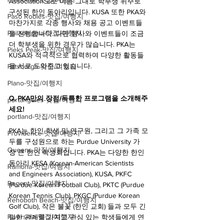
Association으로 이름 그대로 학부생 위주로 
구성된 한인 동아리입니다. KUSA 또한 PKA와 
Paso Robles-맛집/여행지
마찬가지로 각종 행사와 채용 공고 이벤트들
Philadelphia-맛집/여행지
을 진행합니다. 다만 행사와 이벤트들이 조금 
더 학부생을 위한 경우가 많습니다. PKA는 
Pieks Peak-맛집/여행지
KUSA와 적극적으로 협력하여 다양한 활동들
을 서로 도와주고 있습니다.
Pittsburgh-맛집/여행지
Plano-맛집/여행지
Q. PKA만의 장점/독특한 프로그램을 소개해주
portangeles-맛집/여행지
세요!
portland-맛집/여행지
PKA는 한인 학생 및 연구원, 그리고 그 가족 모
Providence-맛집/여행지
두를 구성원으로 하는 Purdue University 가
Queens-맛집/여행지
장 큰 한인 학생회입니다. PKA는 다양한 한인 
동아리 KESA (Korean-American Scientists 
Ramona-맛집/여행지
and Engineers Association), KUSA, PKFC 
Regent-맛집/여행지
(Purdue Korean Football Club), PKTC (Purdue 
Korean Tennis Club), PKGC (Purdue Korean 
Rehoboth Beach-맛집/여행지
Golf Club), 작은 불꽃 (한인 교회) 들과 모두 긴
Riverside-맛집/여행지
밀한 관계를 가지고 관심 있는 학생들에게 연