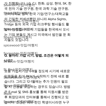
가 진행됩니다. LG, CJ, 한화, 삼성, 현대, SK, 한
Silverton-맛집/여행지
국 전자 기술 연구원, 한국 과학 기술 연구원, 
Slidell-맛집/여행지
고려대학교 등의 한국 기업/연구소/대학교들
의 긴밀한 커넥션뿐만 아니라 Alpha Sights, 
Snoqualmie-맛집/여행지
Tridge 등의 외국 기업 리크루팅 행사들도 활
Solvang-맛집/여행지
발히 진행합니다. 이 기업들을 한국에서 오시
는 기업 분들도 계시고 미국에서 법인을 둔 회
Sparks-맛집/여행지
사들도 오십니다.
spicewood-맛집/여행지
Springdale-맛집/여행지
Q. 동아리 가입 시기, 방법, 조건은 어떻게 되
나요?
St. Louis-맛집/여행지
St. Paul-맛집/여행지
보통 가입시기는 6-8월 정도에 시기에 새로운 
임원들을 차기 PKA가 시작하기 전에 새로 뽑
Stanardsville-맛집/여행지
습니다. 그리고 12-1월에는 추가 인원이 필요
Stowe-맛집/여행지
할 시 인원을 모집하는 경우도 있습니다. 방법
은 E-mail 및 SNS 홍보를 통해 지원서를 받은 
Supai
후 회장단과의 인터뷰를 통해서 진행되고 있
Swanton-맛집/여행지
습니다. 조건은 퍼듀 한인 학생이시라면 누구