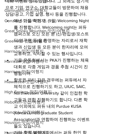
Frankenmuth-맛집/여행지
대회 이벤트 등이 있습니다. 그 외에도 정기적
으로 기업, 연구소, 대학교들이 방문하여 채용 
Glennallen-맛집/여행지
상담/공고, 기업 설명, 행사 등을 진행합니다.
Gonzales-맛집/여행지
매년 가을 학기 초 (9월) Welcoming Night
를 진행합니다. Welcoming night는 퍼듀 
Great Smoky Mountain-맛집/여행지
캠퍼스로 오신 모든 분 (신/편입생/포스트
닥/연구원 등)을 환영하는 자리로서 재학
Greenville-맛집/여행지
생과 신입생 등 모든 분이 한자리에 모여 
Harrison-맛집/여행지
교류하고, 식사할 수 있는 행사입니다.
가을 운동회에서는 PKA가 진행하는 체육
Harrison-맛집/여행지
대회로 각종 게임과 경품 추첨 시간이 진
Harrison-맛집/여행지
행됩니다.
할로윈 파티 같은 경우에는 퍼듀에서 자
Hiawassee-맛집/여행지
체적으로 진행하기도 하고, UIUC, SAIC, 
High Springs-맛집/여행지
Northwestern University 같이 인접한 학
교들과 연합 진행하기도 합니다. 다른 학
Hoboken-맛집/여행지
교 이외에도 퍼듀 내의 Purdue KUSA 
Honolulu-맛집/여행지
(Korean Undergraduate Student 
Association)과 연합하여 진행하는 이벤트
Houston-맛집/여행지
들도 있습니다.
Hurricane-맛집/여행지
기업 후원 볼링대회에서는 퍼듀 한인 학