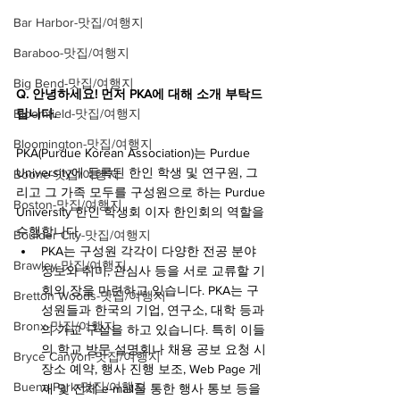
Bar Harbor-맛집/여행지
Baraboo-맛집/여행지
Big Bend-맛집/여행지
Q. 안녕하세요! 먼저 PKA에 대해 소개 부탁드
립니다.
Bloomfield-맛집/여행지
Bloomington-맛집/여행지
PKA(Purdue Korean Association)는 Purdue 
University에 등록된 한인 학생 및 연구원, 그
Boone-맛집/여행지
리고 그 가족 모두를 구성원으로 하는 Purdue 
Boston-맛집/여행지
University 한인 학생회 이자 한인회의 역할을 
수행합니다.
Boulder City-맛집/여행지
PKA는 구성원 각각이 다양한 전공 분야 
Brawley-맛집/여행지
정보와 취미, 관심사 등을 서로 교류할 기
회의 장을 마련하고 있습니다. PKA는 구
Bretton Woods-맛집/여행지
성원들과 한국의 기업, 연구소, 대학 등과
Bronx-맛집/여행지
의 가교 구실을 하고 있습니다. 특히 이들
의 학교 방문 설명회나 채용 공보 요청 시 
Bryce Canyon-맛집/여행지
장소 예약, 행사 진행 보조, Web Page 게
Buena Park-맛집/여행지
재 및 전체 e-mail을 통한 행사 통보 등을 