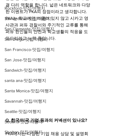
결 다리 역할을 합니다. 넓은 네트워크와 다양
Rockford-맛집/여행지
한 이벤트가 PKA의 장점이라고 생각합니다. 
PKA는 학교에만 머물러 있지 않고 시카고 영
San Antonio-맛집/여행지
사관과 퍼듀 경찰서와 주기적인 교류를 통해 
San Clemente-맛집/여행지
퍼듀 한인들의 안전과 학교생활의 적응을 도
와드리려고 노력 중입니다.
San Diego-맛집/여행지
San Francisco-맛집/여행지
San Jose-맛집/여행지
Sandwich-맛집/여행지
santa ana-맛집/여행지
Santa Monica-맛집/여행지
Savannah-맛집/여행지
Seattle-맛집/여행지
Q. 한국/미국 기업 등과의 커넥션이 있나요?
Sedona-맛집/여행지
Shelton-맛집/여행지
PKA에서는 다양한 기업 채용 상담 및 설명회