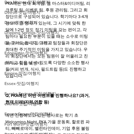
Des Moines-맛집/여행지
PKA에는 현재 회계팀, 웹 마스터&미디어팀, 리
크루팅 팀, 이벤트 팀, 후원 관리팀, 그리고 회
Detroit-맛집/여행지
장단으로 구성되어 있습니다. 학기마다 3-4개 
Doral-맛집/여행지
정도의 큰 행사가 있는데, 그 시기에 맞춰 한 
달에 1-2번 정도 정기 미팅을 갖는 편이고, 각 
Dripping Springs-맛집/여행지
팀마다 필요한 부분이 있을 때는 소수로 미팅
Dry Tortugas-맛집/여행지
을 갖기도 합니다. 그리고 팀장들과 회장단은 
최대한 주기적인 미팅을 가지고 있습니다. 우
Edgewater-맛집/여행지
리 회장단에서는 모든 팀원이 잘 어울리고 친
해지고 힘을 낼 수 있도록 다양한 소소한 행사
El Paso-맛집/여행지
들(커피 번개, 식사, 필드트립 등)도 진행하고 
Empire-맛집/여행지
있습니다.
Essex-맛집/여행지
Eureka Springs-맛집/여행지
Q, PKA에선 어떤 이벤트를 진행하나요? (과거,
현재,미래)(자체,연합 등)
everett-맛집/여행지
Forest Grove-맛집/여행지
매년 진행해오고 있는 행사로는 학기 초 
Welcoming Night, PKA 가을 운동회, 할로윈 파
Fort Worth-맛집/여행지
티, 빼빼로데이, 밸런타인데이, 기업 후원 볼링