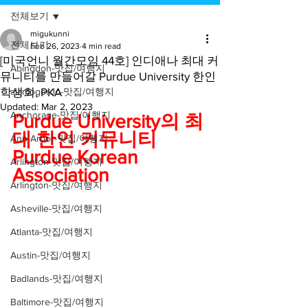
전체보기
migukunni
전체보기
Feb 26, 2023
4 min read
[미국언니 월간모임 44호] 인디애나 최대 커
Abingdon-맛집/여행지
뮤니티를 만들어갈 Purdue University 한인
학생회, PKA
alamogordo-맛집/여행지
Updated:
Mar 2, 2023
Anchorage-맛집/여행지
Purdue University의 최
대 한인 커뮤니티 
Ann Arbor-맛집/여행지
Purdue Korean 
Arlington-맛집/여행지
Association 
Arlington-맛집/여행지
Asheville-맛집/여행지
Atlanta-맛집/여행지
Austin-맛집/여행지
Badlands-맛집/여행지
Baltimore-맛집/여행지