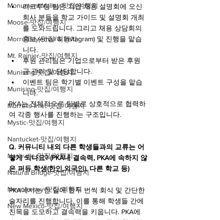
Monument Valley-맛집/여행지
리크루팅 팀은 기업 채용 설명회에 오신 
회사 분들을 학교 가이드 및 설명회 개최
Moose-맛집/여행지
를 도와드립니다. 그리고 채용 상담회의 
홍보 (email & Instagram) 및 진행을 맡습
Morro Bay-맛집/여행지
니다.
Mt. Rainier-맛집/여행지
후원 관리팀은 기업으로부터 받은 후원
금 관리 및 담당합니다.
Munising-맛집/여행지
이벤트 팀은 학기별 이벤트 구성을 맡습
Munising-맛집/여행지
니다.
PKA는 전체적으로 팀별로 상호적으로 협력하
Murrells Inlet-맛집/여행지
여 각종 행사를 진행하는 구조입니다.
Mystic-맛집/여행지
Nantucket-맛집/여행지
Q. 커뮤니티 내외 다른 학생들과의 교류는 어
Nashville-맛집/여행지
떻게 되나요? (PKA내 결속력, PKA에 속하지 않
은 퍼듀 학생(한인,외국인), 다른 학교 등)
Natural Bridge-맛집/여행지
New Jersey-맛집/여행지
PKA에서는 한 달에 한두 번씩 회식 및 간단한 
술자리를 진행합니다. 이를 통해 학생들 간에 
New Mexico-맛집/여행지
친목을 도모하고 결속력을 키웁니다. PKA에 