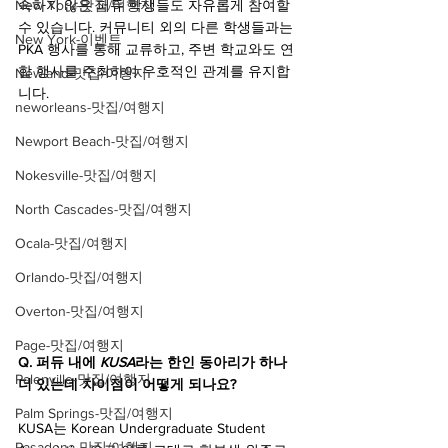
속하지 않은 퍼듀 학생들도 자유롭게 참여할 
New York-맛집/여행지
수 있습니다. 커뮤니티 외의 다른 학생들과는 
New York-이벤트
PKA 행사를 통해 교류하고, 주변 학교와도 연
합 행사를 주최하여 우호적인 관계를 유지합
Newland-맛집/여행지
니다.
neworleans-맛집/여행지
Newport Beach-맛집/여행지
Nokesville-맛집/여행지
North Cascades-맛집/여행지
Ocala-맛집/여행지
Orlando-맛집/여행지
Overton-맛집/여행지
Page-맛집/여행지
Q. 퍼듀 내에 
KUSA
라는 한인 동아리가 하나 
Palenville-맛집/여행지
더 있는데 차이점이 어떻게 되나요?
Palm Springs-맛집/여행지
KUSA는 Korean Undergraduate Student 
Pasadena-맛집/여행지