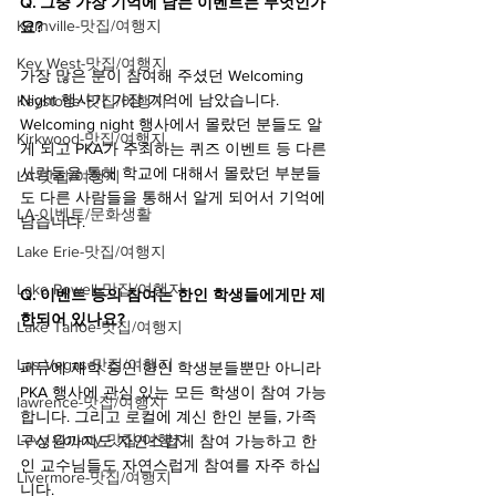
Q. 그중 가장 기억에 남는 이벤트는 무엇인가
Kernville-맛집/여행지
요?
Key West-맛집/여행지
가장 많은 분이 참여해 주셨던 Welcoming 
Night 행사가 가장 기억에 남았습니다. 
Keystone-맛집/여행지
Welcoming night 행사에서 몰랐던 분들도 알
Kirkwood-맛집/여행지
게 되고 PKA가 주최하는 퀴즈 이벤트 등 다른 
사람들을 통해 학교에 대해서 몰랐던 부분들
LA-맛집/여행지
도 다른 사람들을 통해서 알게 되어서 기억에 
LA-이벤트/문화생활
남습니다.
Lake Erie-맛집/여행지
Lake Powell-맛집/여행지
Q. 이벤트 등의 참여는 한인 학생들에게만 제
한되어 있나요?
Lake Tahoe-맛집/여행지
Las Vegas-맛집/여행지
퍼듀에 재학 중인 한인 학생분들뿐만 아니라 
PKA 행사에 관심 있는 모든 학생이 참여 가능
lawrence-맛집/여행지
합니다. 그리고 로컬에 계신 한인 분들, 가족 
Levy County-맛집/여행지
구성원까지도 자연스럽게 참여 가능하고 한
인 교수님들도 자연스럽게 참여를 자주 하십
Livermore-맛집/여행지
니다.