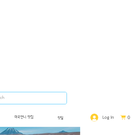
0
미국언니 맛집
Log In
핫딜