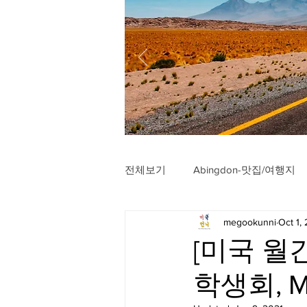
전체보기
Abingdon-맛집/여행지
megookunni
Oct 1,
Arlington-맛집/여행지
Arli
[미국 월
학생회, M
Badlands-맛집/여행지
Balt