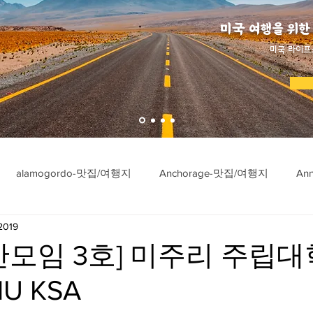
미국 여행을 위한
​미국 라이프
alamogordo-맛집/여행지
Anchorage-맛집/여행지
An
 2019
ngton-맛집/여행지
Asheville-맛집/여행지
Atlanta-맛집/여행
간모임 3호] 미주리 주립대
U KSA
imore-맛집/여행지
Bar Harbor-맛집/여행지
Baraboo-맛집