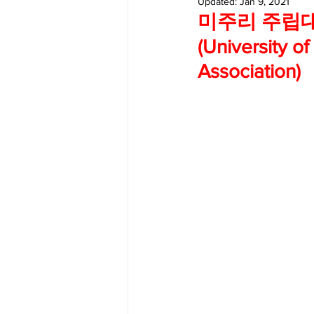
Updated:
Jan 9, 2021
미주리 주립대학
Big Bend-맛집/여행지
Bloo
(University o
Association)
Boston-맛집/여행지
Boulde
Bronx-맛집/여행지
Bryce 
Cambridge-맛집/여행지
Ca
Centerport-맛집/여행지