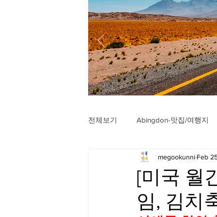
전체보기
Abingdon-맛집/여행지
megookunni
Feb 2
Arlington-맛집/여행지
Arli
[미국 월
임, 김치
Badlands-맛집/여행지
Balt