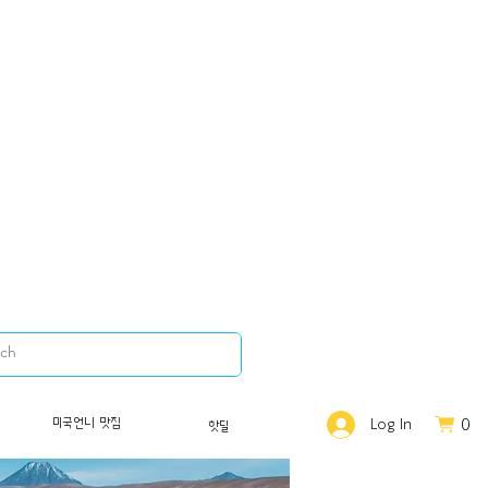
0
미국언니 맛집
Log In
핫딜