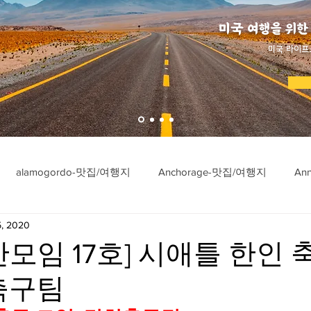
미국 여행을 위한
​미국 라이프
alamogordo-맛집/여행지
Anchorage-맛집/여행지
An
5, 2020
ngton-맛집/여행지
Asheville-맛집/여행지
Atlanta-맛집/여행
간모임 17호] 시애틀 한인 
축구팀
imore-맛집/여행지
Bar Harbor-맛집/여행지
Baraboo-맛집