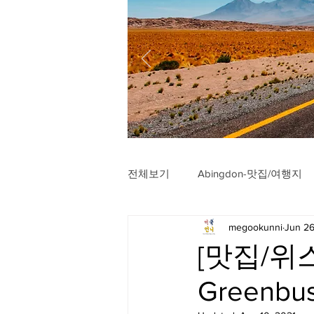
전체보기
Abingdon-맛집/여행지
megookunni
Jun 26
Arlington-맛집/여행지
Arli
[맛집/위스
Greenbus
Badlands-맛집/여행지
Balt