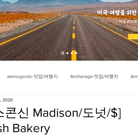
미국 여행을 위한
​미국 라이프
alamogordo-맛집/여행지
Anchorage-맛집/여행지
An
, 2020
ngton-맛집/여행지
Asheville-맛집/여행지
Atlanta-맛집/여행
콘신 Madison/도넛/$]
h Bakery
imore-맛집/여행지
Bar Harbor-맛집/여행지
Baraboo-맛집