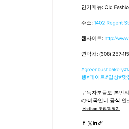
인기메뉴: Old Fashioned
주소: 
1402 Regent St
웹사이트: 
http://ww
연락처: (608) 257-115
#greenbushbakery
#
행
#데이트
#일상
#맛
구독자분들도 본인의 
👉미국언니 공식 인스타
Madison-맛집/여행지