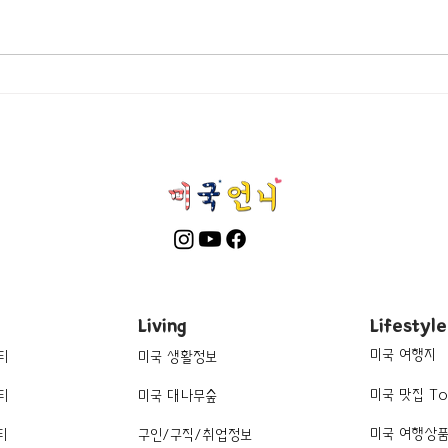
[맛집/위스콘신 Madison/아메
[맛집
리칸/$$] The Old Fashioned
리칸/$
Dow
Living
Lifestyle
미국 여행지
티
미국 생활정보
미국 맛집 To
티
미국 대나무숲
미국 여행상
티
구인/구직/취업정보