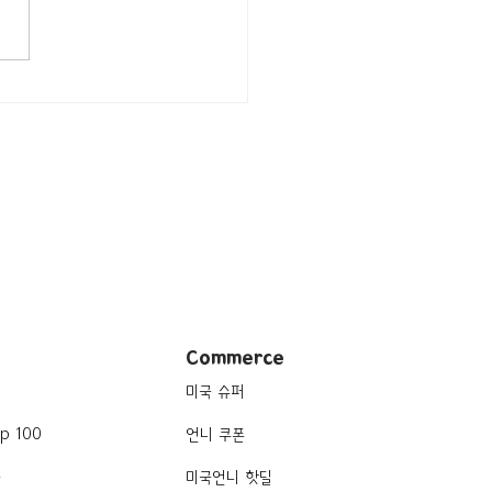
/위스콘신 Madison/아메
$] Dotty Dumpling's
ry
Commerce
미국 슈퍼
p 100
언니 쿠폰
품
미국언니 핫딜