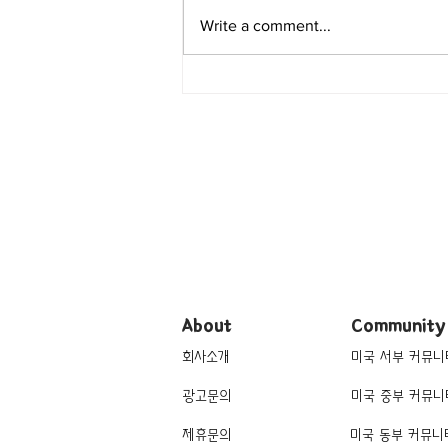
Write a comment...
[여행지/위스콘신 Madison/관
광지] Wisconsin State Capitol
About
Community
회사소개
미국 서부 커뮤니
광고문의
미국 중부 커뮤니
제휴문의
미국 동부 커뮤니