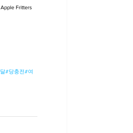
pple Fritters
달달
#당충전
#여