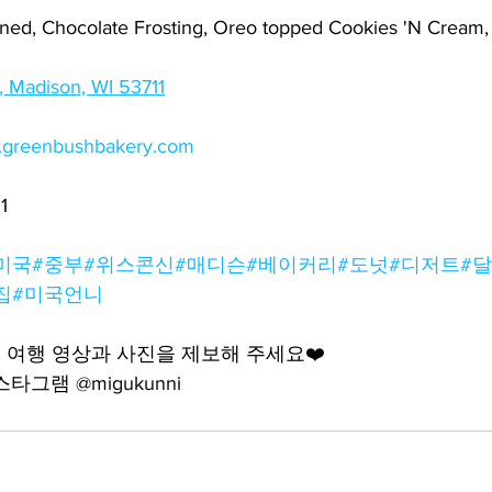
, Chocolate Frosting, Oreo topped Cookies 'N Cream, A
, Madison, WI 53711
w.greenbushbakery.com
1
미국
#중부
#위스콘신
#매디슨
#베이커리
#도넛
#디저트
#
집
#미국언니
여행 영상과 사진을 제보해 주세요❤️
그램 @migukunni