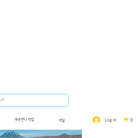
0
미국언니 맛집
Log In
핫딜