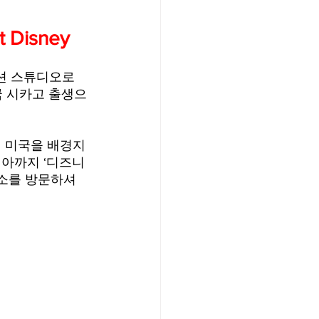
/여행지
Disney
이션 스튜디오로 
-맛집/여행지
국 시카고 출생으
맛집/여행지
실제 미국을 배경지
아까지 ‘디즈니 
장소를 방문하셔
ks-맛집/여행지