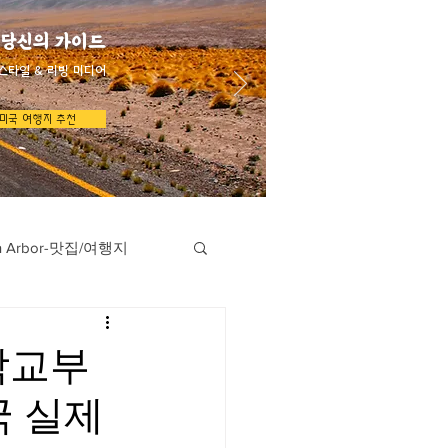
 당신의 가이드
스타일 & 리빙 미디어
미국 여행지 추천
n Arbor-맛집/여행지
지
Austin-맛집/여행지
학교부
국 실제
/여행지