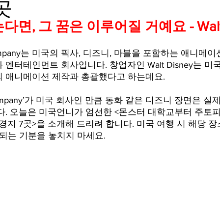
곳
mfield-맛집/여행지
Bloomington-맛집/여행지
Boone-맛집
면, 그 꿈은 이루어질 거예요 - Walt 
ey Company는 미국의 픽사, 디즈니, 마블을 포함하는 애니메
r City-맛집/여행지
Brawley-맛집/여행지
Bretton Woods
엔터테인먼트 회사입니다. 창업자인 Walt Disney는 미
상의 애니메이션 제작과 총괄했다고 하는데요. 
Canyon-맛집/여행지
Buena Park-맛집/여행지
Calipatria-
ney Company’가 미국 회사인 만큼 동화 같은 디즈니 장면은 
다. 오늘은 미국언니가 엄선한 <몬스터 대학교부터 주토피
배경지 7곳>을 소개해 드리려 합니다. 미국 여행 시 해당 
 되는 기분을 놓치지 마세요.
mpton-맛집/여행지
Campton-맛집/여행지
Cascade Loc