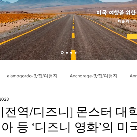
미국 여행을 위한
​미국 라이프
alamogordo-맛집/여행지
Anchorage-맛집/여행지
An
 2023
ngton-맛집/여행지
Asheville-맛집/여행지
Atlanta-맛집/여행
미전역/디즈니] 몬스터 대
아 등 ‘디즈니 영화’의 미
imore-맛집/여행지
Bar Harbor-맛집/여행지
Baraboo-맛집