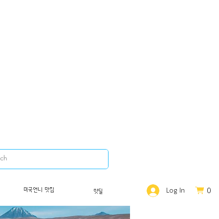
0
미국언니 맛집
Log In
핫딜