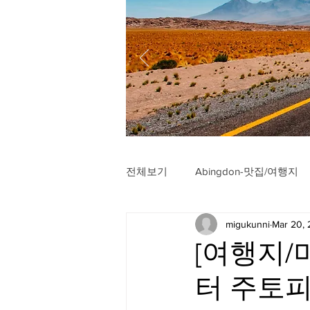
전체보기
Abingdon-맛집/여행지
migukunni
Mar 20,
Arlington-맛집/여행지
Arli
[여행지/
터 주토피
Badlands-맛집/여행지
Balt