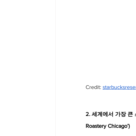
Credit: 
starbucksrese
2. 세계에서 가장 큰 스
Roastery Chicago’)