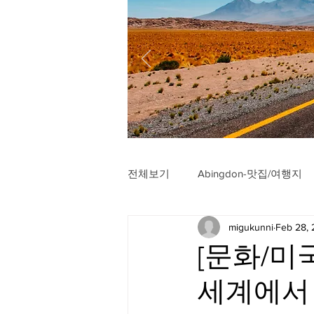
전체보기
Abingdon-맛집/여행지
migukunni
Feb 28,
Arlington-맛집/여행지
Arli
[문화/미
세계에서 
Badlands-맛집/여행지
Balt