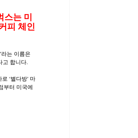
/여행지
벅스는 미
 커피 체인
-맛집/여행지
’라는 이름은 
맛집/여행지
다고 합니다. 
로 ‘별다방’ 마
ks-맛집/여행지
호점부터 미국에