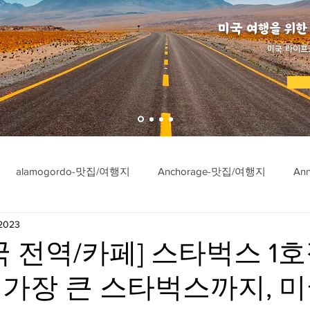
미국 여행을 위한
​미국 라이프
alamogordo-맛집/여행지
Anchorage-맛집/여행지
An
 2023
ngton-맛집/여행지
Asheville-맛집/여행지
Atlanta-맛집/여행
국 전역/카페] 스타벅스 1
가장 큰 스타벅스까지, 미
imore-맛집/여행지
Bar Harbor-맛집/여행지
Baraboo-맛집