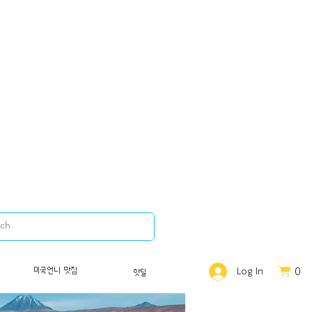
0
미국언니 맛집
Log In
핫딜