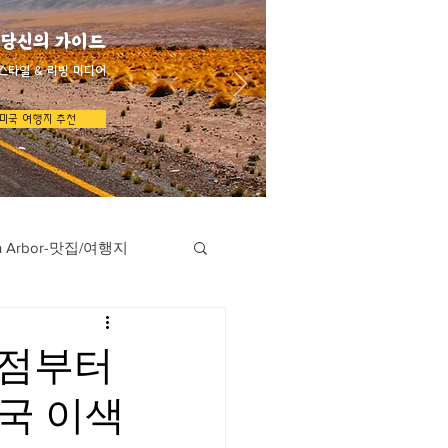
 당신의 가이드
스타일 & 리빙 미디어
미국 여행지 추천
n Arbor-맛집/여행지
지
Austin-맛집/여행지
호점부터
국 이색
/여행지