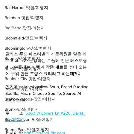
Bar Harbor-맛집/여행지
Baraboo-맛집/여행지
Big Bend-맛집/여행지
Bloomfield-맛집/여행지
Bloomington-맛집/여행지
달라스 푸드 페스티벌의 자문위원을 맡은 쉐
Boone-맛집/여행지
프 Brahmi가 운영하는 수플레 전문 레스토랑
👨‍🍳수플레는 머랭과 각종 재료를 섞어 오븐
Boston-맛집/여행지
에 구워 만든 프랑스 요리라고 하는데?🤔
Boulder City-맛집/여행지
인기메뉴: Marshmallow Soup, Bread Pudding 
Brawley-맛집/여행지
Souffle, Mac n Cheese Souffle, Seared Ahi 
Bretton Woods-맛집/여행지
Tuna Steak
Bronx-맛집/여행지
주        소: 
5360 W Lovers Ln #220, Dallas, 
Bryce Canyon-맛집/여행지
TX 75209
Buena Park-맛집/여행지
웹사이트: 
https://risesouffle.com