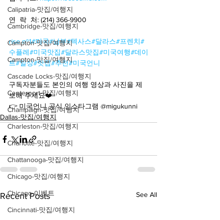
Calipatria-맛집/여행지
연  락  처: (214) 366-9900
Cambridge-맛집/여행지
rise nº1
#미국
#남부
#텍사스
#달라스
#프렌치
#
Campton-맛집/여행지
수플레
#미국맛집
#달라스맛집
#미국여행
#데이
Campton-맛집/여행지
트
#일상
#맛집
#추천
#미국언니
Cascade Locks-맛집/여행지
구독자분들도 본인의 여행 영상과 사진을 제
Centerport-맛집/여행지
보해 주세요❤️
👉 미국언니 공식 인스타그램 @migukunni
Champaign-맛집/여행지
Dallas-맛집/여행지
Charleston-맛집/여행지
Charlotte-맛집/여행지
Chattanooga-맛집/여행지
Chicago-맛집/여행지
Chicago-이벤트
See All
Recent Posts
Cincinnati-맛집/여행지