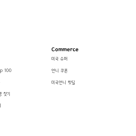
Commerce
미국 슈퍼
p 100
언니 쿠폰
품
미국언니 핫딜
행 찾기
기