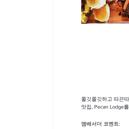
쫄깃쫄깃하고 따끈따끈
맛집, Pecan Lodg
앰배서더 코멘트: