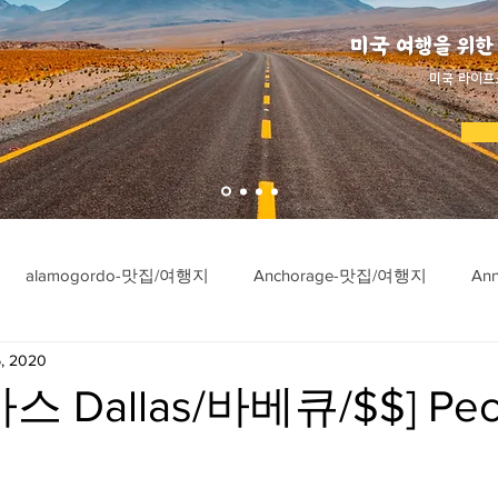
미국 여행을 위한
​미국 라이프
alamogordo-맛집/여행지
Anchorage-맛집/여행지
An
, 2020
ngton-맛집/여행지
Asheville-맛집/여행지
Atlanta-맛집/여행
 Dallas/바베큐/$$] Pec
imore-맛집/여행지
Bar Harbor-맛집/여행지
Baraboo-맛집