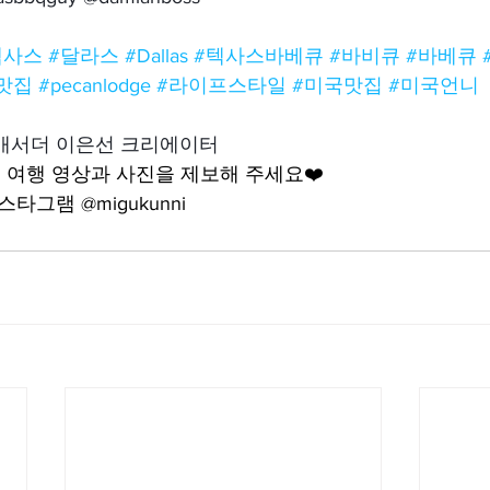
텍사스
#달라스
#Dallas
#텍사스바베큐
#바비큐
#바베큐
맛집
#pecanlodge
#라이프스타일
#미국맛집
#미국언니
앰배서더 이은선 크리에이터
여행 영상과 사진을 제보해 주세요❤️
타그램 @migukunni