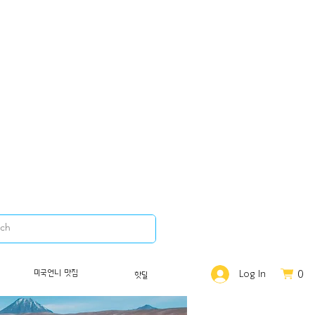
0
미국언니 맛집
Log In
핫딜