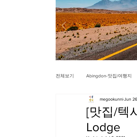
전체보기
Abingdon-맛집/여행지
megookunni
Jun 26
Arlington-맛집/여행지
Arli
[맛집/텍사스
Lodge
Badlands-맛집/여행지
Balt