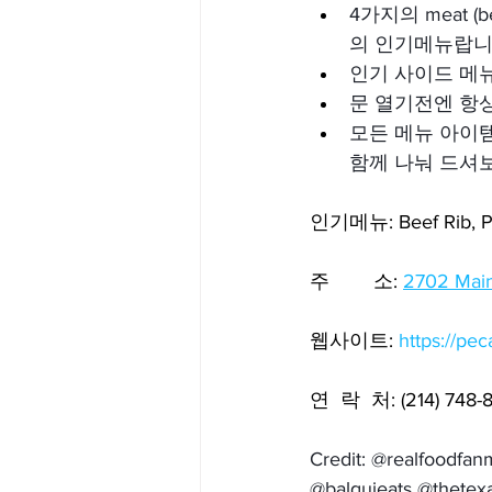
4가지의 meat (bee
의 인기메뉴랍니
인기 사이드 메
문 열기전엔 항상
모든 메뉴 아이템
함께 나눠 드셔
인기메뉴: Beef Rib, Pul
주        소: 
2702 Main
웹사이트: 
https://pe
연  락  처: (214) 748-
Credit: @realfoodfa
@balquieats @thete