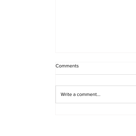
Comments
Write a comment...
[맛집/텍사스 Dallas/레스토랑]
Petra and the Beast