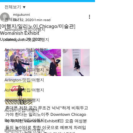
전체보기
migukunni
전체보기
Dec 12, 2020
1 min read
[여행지/일리노이 Chicago/미술관]
Abingdon-맛집/여행지
Womanish Exhibit
Updated:
Jun 29, 2021
alamogordo-맛집/여행지
Anchorage-맛집/여행지
Ann Arbor-맛집/여행지
Arlington-맛집/여행지
Arlington-맛집/여행지
Asheville-맛집/여행지
Atlanta-맛집/여행지
휴대폰 저장 공간 무조건 넉넉~하게 비워두고 
Austin-맛집/여행지
가야 한다는 일리노이주 Downtown Chicago
Badlands-맛집/여행지
에 위치한 Womanish Exhibit!💃🏻 요즘 여성분
들의 놀이터로 핫한 이곳으로 예쁘게 차려입
Baltimore-맛집/여행지