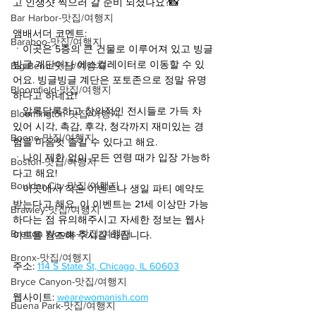
고 인생샷 찍으러 갈 준비 되셨나요?📸
Bar Harbor-맛집/여행지
앰배서더 코멘트:
Baraboo-맛집/여행지
ㆍ이곳은 5층의 큰 건물로 이루어져 있고 빙글
빙글 계단이나 에스컬레이터로 이동할 수 있
Big Bend-맛집/여행지
어요. 빙글빙글 계단은 포토존으로 정말 유명
Bloomfield-맛집/여행지
하다고 하네요!
ㆍ알록달록하고 창의적인 전시들로 가득 차 
Bloomington-맛집/여행지
있어 시각, 촉감, 후각, 청각까지 재미있는 경
Boone-맛집/여행지
험을 마음껏 즐길 수 있다고 해요.
ㆍ나이 제한 없이 모든 연령 때가 입장 가능하
Boston-맛집/여행지
다고 해요!
Boulder City-맛집/여행지
ㆍ이곳에서 작은 이벤트나 생일 파티 예약도 
받는다고 해요. 이 이벤트는 21세 이상만 가능
Brawley-맛집/여행지
하다는 점 유의해주시고 자세한 정보는 웹사
Bretton Woods-맛집/여행지
이트를 참조해 주시길 바랍니다.
Bronx-맛집/여행지
주소: 
114 S State St, Chicago, IL 60603
Bryce Canyon-맛집/여행지
웹사이트: 
wearewomanish.com
Buena Park-맛집/여행지