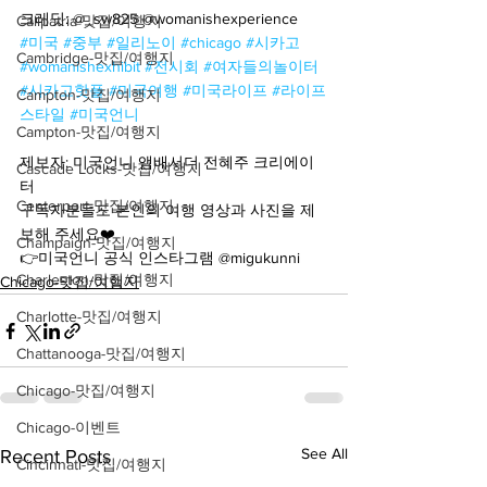
크레딧: @_sw825 @womanishexperience
Calipatria-맛집/여행지
#미국
#중부
#일리노이
#chicago
#시카고
Cambridge-맛집/여행지
#womanishexhibit
#전시회
#여자들의놀이터
#시카고핫플
#미국여행
#미국라이프
#라이프
Campton-맛집/여행지
스타일
#미국언니
Campton-맛집/여행지
제보자: 미국언니 앰배서더 전혜주 크리에이
Cascade Locks-맛집/여행지
터
Centerport-맛집/여행지
구독자분들도 본인의 여행 영상과 사진을 제
보해 주세요❤️
Champaign-맛집/여행지
👉미국언니 공식 인스타그램 @migukunni
Charleston-맛집/여행지
Chicago-맛집/여행지
Charlotte-맛집/여행지
Chattanooga-맛집/여행지
Chicago-맛집/여행지
Chicago-이벤트
See All
Recent Posts
Cincinnati-맛집/여행지