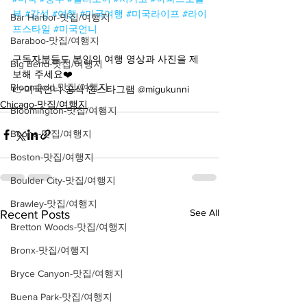
뷰
#감성
#여행
#미국여행
#미국라이프
#라이
Bar Harbor-맛집/여행지
프스타일
#미국언니
Baraboo-맛집/여행지
구독자분들도 본인의 여행 영상과 사진을 제
Big Bend-맛집/여행지
보해 주세요❤️
Bloomfield-맛집/여행지
👉미국언니 공식 인스타그램 @migukunni
Chicago-맛집/여행지
Bloomington-맛집/여행지
Boone-맛집/여행지
Boston-맛집/여행지
Boulder City-맛집/여행지
Brawley-맛집/여행지
See All
Recent Posts
Bretton Woods-맛집/여행지
Bronx-맛집/여행지
Bryce Canyon-맛집/여행지
Buena Park-맛집/여행지