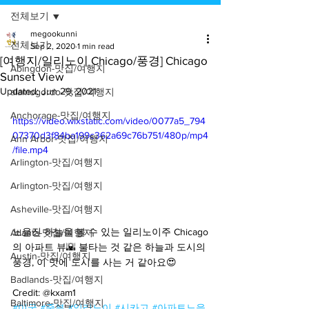
전체보기
megookunni
전체보기
Sep 2, 2020
1 min read
[여행지/일리노이 Chicago/풍경] Chicago
Abingdon-맛집/여행지
Sunset View
Updated:
Jun 29, 2021
alamogordo-맛집/여행지
Anchorage-맛집/여행지
https://video.wixstatic.com/video/0077a5_794
07370d3f84ba199c362a69c76b751/480p/mp4
Ann Arbor-맛집/여행지
/file.mp4
Arlington-맛집/여행지
Arlington-맛집/여행지
Asheville-맛집/여행지
노을진 하늘을 볼 수 있는 일리노이주 Chicago
Atlanta-맛집/여행지
의 아파트 뷰🌇 불타는 것 같은 하늘과 도시의 
Austin-맛집/여행지
풍경, 이 맛에 도시를 사는 거 같아요😍
Badlands-맛집/여행지
Credit: @kxam1
Baltimore-맛집/여행지
#미국
#중부
#일리노이
#시카고
#아파트노을