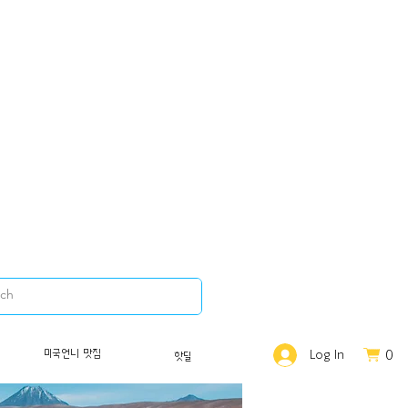
0
미국언니 맛집
Log In
핫딜