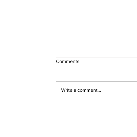
Comments
Write a comment...
[여행지/일리노이 Chicago/영
화 촬영지] Why So Serious?
‘다크 나이트(The Dark
Knight)’의 시카고 영화 촬영지