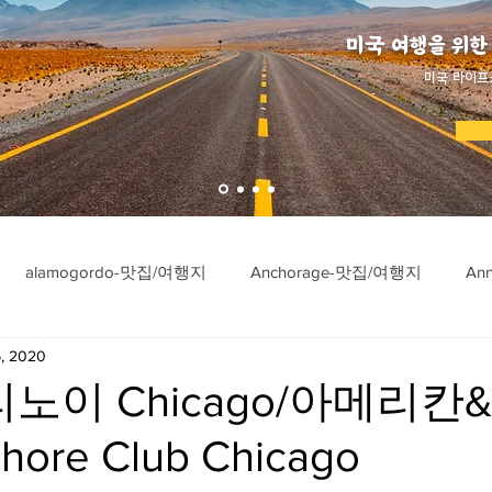
미국 여행을 위한
​미국 라이프
alamogordo-맛집/여행지
Anchorage-맛집/여행지
An
, 2020
ngton-맛집/여행지
Asheville-맛집/여행지
Atlanta-맛집/여행
리노이 Chicago/아메리
hore Club Chicago
imore-맛집/여행지
Bar Harbor-맛집/여행지
Baraboo-맛집