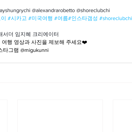
wayshungrychi @alexandrarobetto @shoreclubchi
노이
#시카고
#미국여행
#여름
#인스타갬성
#shoreclubch
앰배서더 임지혜 크리에이터
여행 영상과 사진을 제보해 주세요❤️
그램 @migukunni