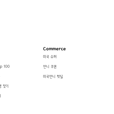
Commerce
미국 슈퍼
p 100
언니 쿠폰
품
미국언니 핫딜
행 찾기
기