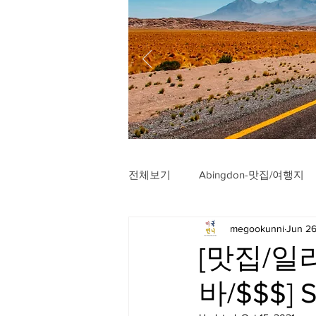
전체보기
Abingdon-맛집/여행지
megookunni
Jun 26
Arlington-맛집/여행지
Arli
[맛집/일
바/$$$] S
Badlands-맛집/여행지
Balt