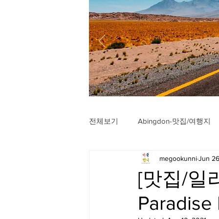
전체보기
Abingdon-맛집/여행지
megookunni
Jun 26
Arlington-맛집/여행지
Arli
[맛집/일리
Paradise
Badlands-맛집/여행지
Balt