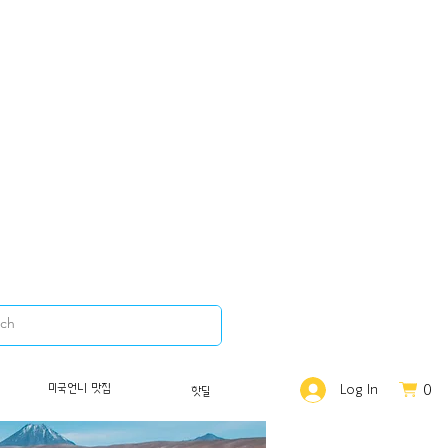
0
미국언니 맛집
Log In
핫딜