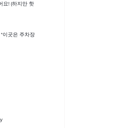
요! (하지만 핫
 *이곳은 주차장
y 