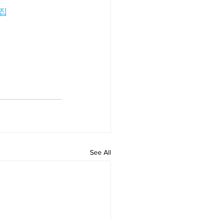
집
See All