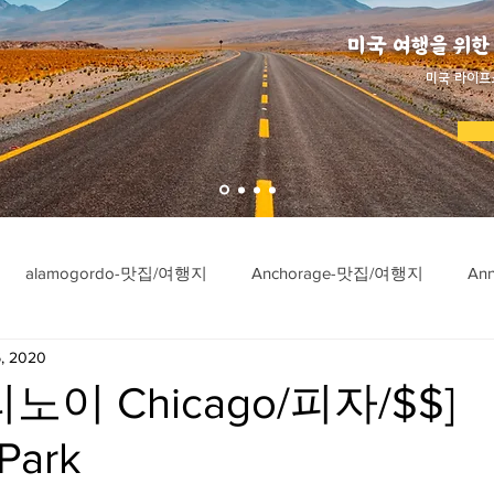
미국 여행을 위한
​미국 라이프
alamogordo-맛집/여행지
Anchorage-맛집/여행지
An
, 2020
ngton-맛집/여행지
Asheville-맛집/여행지
Atlanta-맛집/여행
노이 Chicago/피자/$$]
 Park
imore-맛집/여행지
Bar Harbor-맛집/여행지
Baraboo-맛집