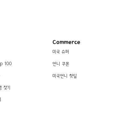
Commerce
미국 슈퍼
p 100
언니 쿠폰
품
미국언니 핫딜
행 찾기
기