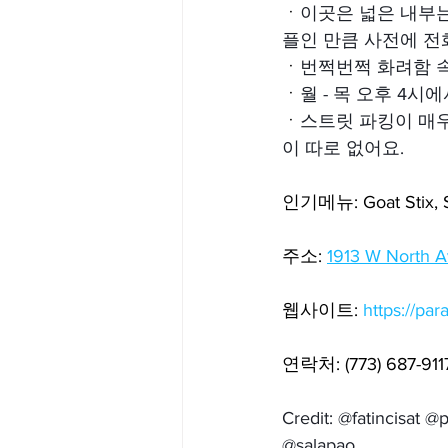
ㆍ
이곳은 넓은 내부는
플인 만큼 사전에 전
ㆍ
번쩍번쩍 화려함 
ㆍ
월 - 목 오후 4시에
ㆍ
스트릿 파킹이 매우
이 따로 없어요.
인기메뉴: Goat Stix, Sma
주소: 
1913 W North A
웹사이트: 
https://par
연락처: (773) 687-911
Credit: @fatincisat
@salapao____