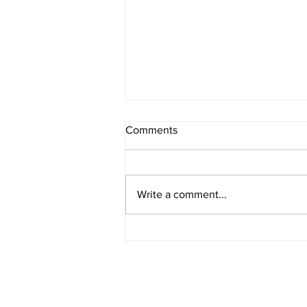
Comments
Write a comment...
[여행지/일리노이 Chicago/영
화 촬영지] Why So Serious?
‘다크 나이트(The Dark
Knight)’의 시카고 영화 촬영지
9곳