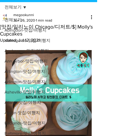
전체보기
megookunni
전체보기
Jun 26, 2020
1 min read
[맛집/일리노이 Chicago/디저트/$] Molly's
Abingdon-맛집/여행지
Cupcakes
Updated:
Jul 12, 2021
alamogordo-맛집/여행지
Anchorage-맛집/여행지
Ann Arbor-맛집/여행지
Arlington-맛집/여행지
Arlington-맛집/여행지
Asheville-맛집/여행지
Atlanta-맛집/여행지
Austin-맛집/여행지
Badlands-맛집/여행지
Baltimore-맛집/여행지