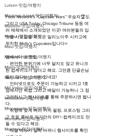
Lutsen-맛집/여행지
Mackinac Island-맛집/여행지
Food Network’s “Cupcake Wars” 우승자🏆🥇, 
그리고 USA Today, Chicago Tribune 등등 여
Madison-맛집/여행지
러 매체에서 소개되었던 이곳! 여러분들의 입
Malibu -맛집/여행지
맛을 사로잡을 이곳은 일리노이주 시카고에 
위치한 Molly’s Cupcakes입니다⭐️
Maui-맛집/여행지
Mexican Hat-맛집/여행지
앰배서더 코멘트:
ㆍ편안한 분위기에 너무 달지도 않고 유니크
Miami-맛집/여행지
한 컵케이크가 많다고 해요. 그만큼 단골손님
들이 많다는 소식이 있네요!
Midpines-맛집/여행지
ㆍ인터넷으로도 주문이 가능하고 시카고 1호
Mill Valley-맛집/여행지
점에서만 픽업 그리고 배달이 가능하니 그 점 
고려하시고 웹사이트를 통해 주문하시면 됩니
Milwaukee-맛집/여행지
다.
Minneapolis-맛집/여행지
ㆍ취향에 맞게 여러 가지 필링, 프로스팅 그리
고 토핑 콤비로 자기만의 DIY✨컵케이크도 만
Montana-맛집/여행지
들 수 있다고 해요.
Montauk-맛집/여행지
ㆍ매달 메뉴가 살짝 바뀌니 웹사이트를 확인