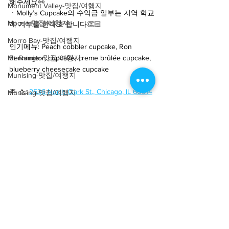
해주세요👀
Monument Valley-맛집/여행지
ㆍMolly’s Cupcake의 수익금 일부는 지역 학교
Moose-맛집/여행지
에 기부를 한다고 합니다👏🏻
Morro Bay-맛집/여행지
인기메뉴: Peach cobbler cupcake, Ron 
Mt. Rainier-맛집/여행지
Bennington cupcake, creme brûlée cupcake, 
blueberry cheesecake cupcake
Munising-맛집/여행지
주 소: 
2536 North Clark St., Chicago, IL 60614
Munising-맛집/여행지
Murrells Inlet-맛집/여행지
웹사이트:
www.mollyscupcakes.com
Mystic-맛집/여행지
연락처: (773) 883-7220
Nantucket-맛집/여행지
Credit: @mollyscupcakeschicago
Nashville-맛집/여행지
#미국
#미국중부
#일리노이
#시카고
Natural Bridge-맛집/여행지
#Chicago
#Mollyscupcakes
#cupcakes
#chicagodesserts
#시카고컵케이크
#시카고
New Jersey-맛집/여행지
디져트맛집
#컵케이크
#시카고디저트
#시카
New Mexico-맛집/여행지
고맛집
#시카고여행
#미국언니