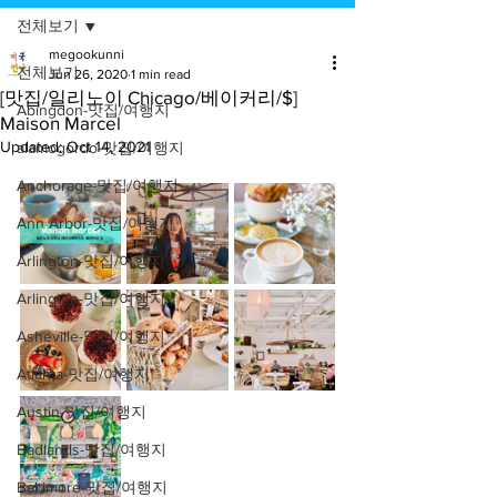
전체보기
megookunni
전체보기
Jun 26, 2020
1 min read
[맛집/일리노이 Chicago/베이커리/$]
Abingdon-맛집/여행지
Maison Marcel
Updated:
Oct 14, 2021
alamogordo-맛집/여행지
Anchorage-맛집/여행지
Ann Arbor-맛집/여행지
Arlington-맛집/여행지
Arlington-맛집/여행지
Asheville-맛집/여행지
Atlanta-맛집/여행지
Austin-맛집/여행지
Badlands-맛집/여행지
Baltimore-맛집/여행지