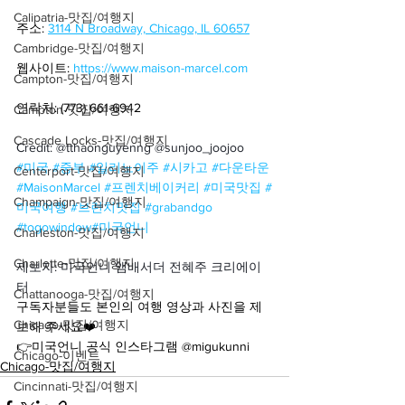
Calipatria-맛집/여행지
주소: 
3114 N Broadway, Chicago, IL 60657
Cambridge-맛집/여행지
웹사이트: 
https://www.maison-marcel.com
Campton-맛집/여행지
연락처: (773) 661-6942
Campton-맛집/여행지
Cascade Locks-맛집/여행지
Credit: @tthaonguyenng @sunjoo_joojoo
#미국
#중부
#일리노이주
#시카고
#다운타운
Centerport-맛집/여행지
#MaisonMarcel
#프렌치베이커리
#미국맛집
#
Champaign-맛집/여행지
미국여행
#브런치맛집
#grabandgo
#togowindow
#미국언니
Charleston-맛집/여행지
Charlotte-맛집/여행지
제보자: 미국언니 앰배서더 전혜주 크리에이
터
Chattanooga-맛집/여행지
구독자분들도 본인의 여행 영상과 사진을 제
Chicago-맛집/여행지
보해 주세요❤️
👉미국언니 공식 인스타그램 @migukunni
Chicago-이벤트
Chicago-맛집/여행지
Cincinnati-맛집/여행지