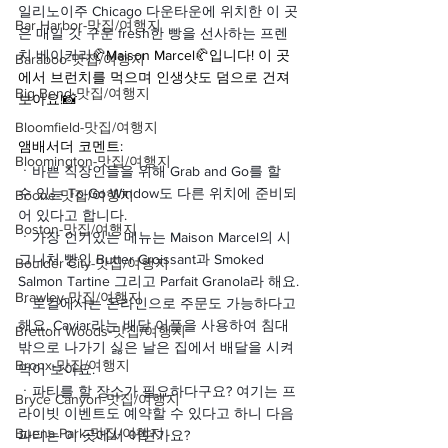
일리노이주 Chicago 다운타운에 위치한 이 곳
Bar Harbor-맛집/여행지
은 매일 갓 구운 fresh한 빵을 선사하는 프렌
치 베이커리
🥐Maison Marcel🥐입니다! 이 곳
Baraboo-맛집/여행지
에서 브런치를 먹으며 인생샷도 덤으로 건져
Big Bend-맛집/여행지
보아요!📸
Bloomfield-맛집/여행지
앰배서더 코멘트:
Bloomington-맛집/여행지
ㆍ
바쁜 직장인들을 위해 Grab and Go를 할 
수 있는 To-Go Window도 다른 위치에 준비되
Boone-맛집/여행지
어 있다고 합니다.
Boston-맛집/여행지
ㆍ
가장 인기있는 메뉴는 Maison Marcel의 시
그니처 빵인 Butter Croissant과 Smoked 
Boulder City-맛집/여행지
Salmon Tartine 그리고 Parfait Granola라 해요.
Brawley-맛집/여행지
ㆍ
로컬에서는 온라인으로 주문도 가능하다고 
해요. Caviar라는 배달 어플을 사용하여 침대 
Bretton Woods-맛집/여행지
밖으로 나가기 싫은 날은 집에서 배달을 시켜
Bronx-맛집/여행지
먹어 보아요.
ㆍ
파티를 할 장소가 필요하다구요? 여기는 프
Bryce Canyon-맛집/여행지
라이빗 이벤트도 예약할 수 있다고 하니 다음 
Buena Park-맛집/여행지
파티는 이 곳에서 어떤가요?