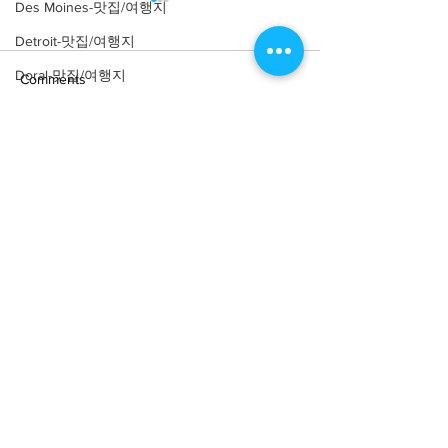
Des Moines-맛집/여행지
Detroit-맛집/여행지
Doral-맛집/여행지
Comments
Dripping Springs-맛집/여행지
Dry Tortugas-맛집/여행지
Write a comment...
[여행지/일리노이 Chicago/
[맛집/일리노이 Ch
Edgewater-맛집/여행지
공원] Nature Boardwalk
식] Parachute
El Paso-맛집/여행지
Empire-맛집/여행지
Essex-맛집/여행지
Eureka Springs-맛집/여행지
everett-맛집/여행지
About
회사소개
광고문의
Forest Grove-맛집/여행지
제휴문의
서포터즈
Fort Worth-맛집/여행지