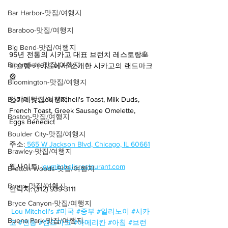
Bar Harbor-맛집/여행지
Baraboo-맛집/여행지
Big Bend-맛집/여행지
95년 전통의 시카고 대표 브런치 레스토랑🥞 
Bloomfield-맛집/여행지
미슐랭 가이드에서 소개한 시카고의 랜드마크
🎡
Bloomington-맛집/여행지
Boone-맛집/여행지
인기메뉴: Lou Mitchell's Toast, Milk Duds, 
French Toast, Greek Sausage Omelette, 
Boston-맛집/여행지
Eggs Benedict
Boulder City-맛집/여행지
주소:
 565 W Jackson Blvd, Chicago, IL 60661
Brawley-맛집/여행지
웹사이트: 
loumitchellsrestaurant.com
Bretton Woods-맛집/여행지
Bronx-맛집/여행지
연락처: (312) 939-3111
Bryce Canyon-맛집/여행지
Lou Mitchell's
#미국
#중부
#일리노이
#시카
Buena Park-맛집/여행지
고
#전통
#랜드마크
#아메리칸
#아침
#브런