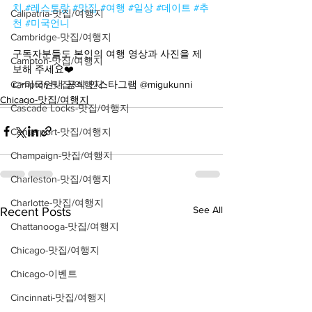
치
#레스토랑
#맛집
#여행
#일상
#데이트
#추
Calipatria-맛집/여행지
천
#미국언니
Cambridge-맛집/여행지
구독자분들도 본인의 여행 영상과 사진을 제
Campton-맛집/여행지
보해 주세요❤️
Campton-맛집/여행지
👉미국언니 공식 인스타그램 @migukunni
Chicago-맛집/여행지
Cascade Locks-맛집/여행지
Centerport-맛집/여행지
Champaign-맛집/여행지
Charleston-맛집/여행지
Charlotte-맛집/여행지
See All
Recent Posts
Chattanooga-맛집/여행지
Chicago-맛집/여행지
Chicago-이벤트
Cincinnati-맛집/여행지