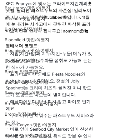
KFC, Popeyes에 맞서는 프라이드치킨계의
🐥
Bar Harbor-맛집/여행지
샛별, 필리핀 패스트푸드의 자존심! 일리노이
주 시카고에 위치한🐝Jollibee🐝입니다. 11월
Baraboo-맛집/여행지
에 눈내리는 ️시카고에서 갓튀긴 빠삭한 프라
Big Bend-맛집/여행지
이드치킨은 언제나 옳다구요! nomnom🍟🐔
Bloomfield-맛집/여행지
앰배서더 코멘트:
Bloomington-맛집/여행지
ㆍ
치밥(치킨+밥)과 치누(치킨+누들) 메뉴가 있
어 빵을 제외한 탄수화물 섭취도 가능해 든든
Boone-맛집/여행지
한 식사가 가능해요.
Boston-맛집/여행지
ㆍ
프라이드치킨 외에도 Fiesta Noodles와 
Aloha burger가 유명해요. 전설의 Jolly 
Boulder City-맛집/여행지
Spaghetti는 크리미 치즈와 썰려진 미니 핫도
Brawley-맛집/여행지
그가 토핑으로 나오는데 별미랍니다.
ㆍ
애플파이보다 맛난 피치 망고 파이도 인기
Bretton Woods-맛집/여행지
에요!
Bronx-맛집/여행지
ㆍ
두고 나가면 치워주는 패스트푸드 서비스라
는 점:)
Bryce Canyon-맛집/여행지
ㆍ
바로 옆에 Seafood City Market 있어 신선한 
Buena Park-맛집/여행지
해산물 요리와 푸드코드 음식도 맛볼 수 있다