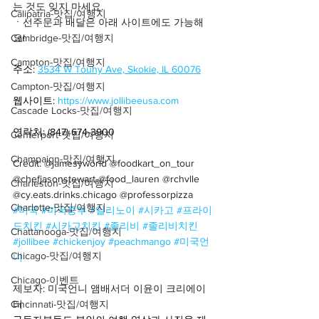
는 것도 잊지 마세요.
Calipatria-맛집/여행지
ㆍ
선주문과 배달은 아래 사이트에도 가능해
Cambridge-맛집/여행지
요!
Campton-맛집/여행지
주소: 
3534 W Touhy Ave, Skokie, IL 60076
Campton-맛집/여행지
웹사이트: 
https://www.jollibeeusa.com
Cascade Locks-맛집/여행지
연락처: (847) 674-3900
Centerport-맛집/여행지
Champaign-맛집/여행지
Credit: @jamesyworld @foodkart_on_tour 
@chefjasonstewart @food_lauren @rchvlle 
Charleston-맛집/여행지
@cy.eats.drinks.chicago @professorpizza
Charlotte-맛집/여행지
#미국
#미국중부
#일리노이
#시카고
#프라이
드치킨
#시카고치킨
#졸리비
#졸리비치킨
Chattanooga-맛집/여행지
#jollibee
#chickenjoy
#peachmango
#미국언
Chicago-맛집/여행지
니
Chicago-이벤트
제보자: 미국언니 앰배서더 이윤이 크리에이
Cincinnati-맛집/여행지
터