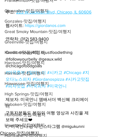
Frankenmuth-맛집/여행지
Glennallen-맛집/여행지
주소: 
223 W Jackson Blvd, Chicago, IL 60606
Gonzales-맛집/여행지
웹사이트: 
https://giordanos.com
Great Smoky Mountain-맛집/여행지
연락처: (312) 583-9400
Greenville-맛집/여행지
Harrison-맛집/여행지
Credit: @lovey45_ @justfoodiething 
@followyourbelly @geaux.wild 
Harrison-맛집/여행지
@chicagofoodgoals
#미국중부
#일리노이
#시카고
#Chicago
#지
Harrison-맛집/여행지
오다노스피자
#Giordanospizza
#시카고맛집
Hiawassee-맛집/여행지
#피자맛집
#미국피자
#미국언니
High Springs-맛집/여행지
제보자: 미국언니 앰배서더 백신혜 크리에이
Hoboken-맛집/여행지
터
구독자분들도 본인의 여행 영상과 사진을 제
Honolulu-맛집/여행지
보해 주세요❤️
Houston-맛집/여행지
👉미국언니 공식 인스타그램 @migukunni
Chicago-맛집/여행지
Hurricane-맛집/여행지