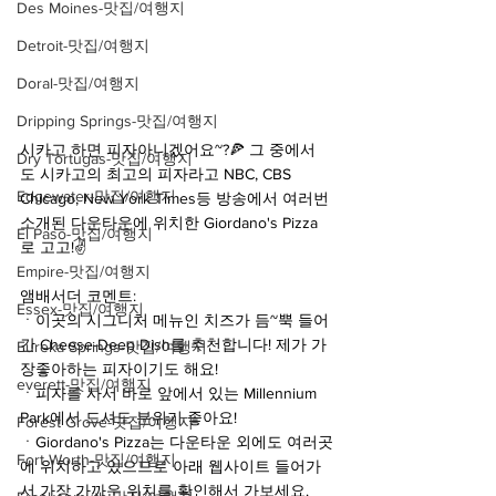
Des Moines-맛집/여행지
Detroit-맛집/여행지
Doral-맛집/여행지
Dripping Springs-맛집/여행지
시카고 하면 피자아니겠어요~?🍕 그 중에서
Dry Tortugas-맛집/여행지
도 시카고의 최고의 피자라고 NBC, CBS 
Edgewater-맛집/여행지
Chicago, New York Times등 방송에서 여러번 
소개된 다운타운에 위치한 Giordano's Pizza
El Paso-맛집/여행지
로 고고!✌️
Empire-맛집/여행지
앰배서더 코멘트:
Essex-맛집/여행지
ㆍ이곳의 시그니처 메뉴인 치즈가 듬~뿍 들어
간 Cheese-Deep Dish를 추천합니다! 제가 가
Eureka Springs-맛집/여행지
장좋아하는 피자이기도 해요!
everett-맛집/여행지
ㆍ피자를 사서 바로 앞에서 있는 Millennium 
Park에서 드셔도 분위기 좋아요!
Forest Grove-맛집/여행지
ㆍGiordano's Pizza는 다운타운 외에도 여러곳
Fort Worth-맛집/여행지
에 위치하고 있으므로 아래 웹사이트 들어가
서 가장 가까운 위치를 확인해서 가보세요.