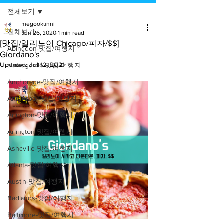
전체보기
megookunni
전체보기
Jun 26, 2020
1 min read
[맛집/일리노이 Chicago/피자/$$]
Abingdon-맛집/여행지
Giordano's
Updated:
Jul 12, 2021
alamogordo-맛집/여행지
Anchorage-맛집/여행지
Ann Arbor-맛집/여행지
Arlington-맛집/여행지
Arlington-맛집/여행지
Asheville-맛집/여행지
Atlanta-맛집/여행지
Austin-맛집/여행지
Badlands-맛집/여행지
Baltimore-맛집/여행지