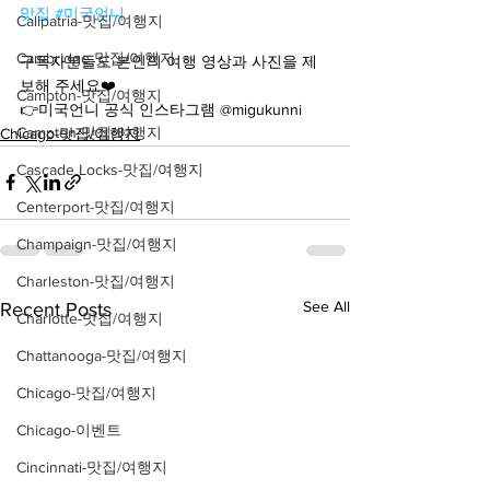
맛집
#미국언니
Calipatria-맛집/여행지
Cambridge-맛집/여행지
구독자분들도 본인의 여행 영상과 사진을 제
보해 주세요❤️
Campton-맛집/여행지
👉미국언니 공식 인스타그램 @migukunni
Campton-맛집/여행지
Chicago-맛집/여행지
Cascade Locks-맛집/여행지
Centerport-맛집/여행지
Champaign-맛집/여행지
Charleston-맛집/여행지
See All
Recent Posts
Charlotte-맛집/여행지
Chattanooga-맛집/여행지
Chicago-맛집/여행지
Chicago-이벤트
Cincinnati-맛집/여행지