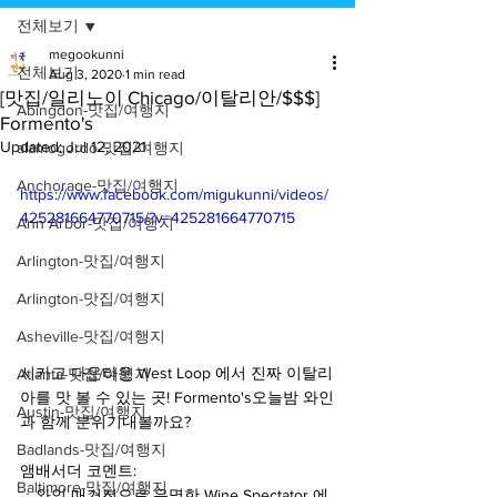
전체보기
megookunni
전체보기
Aug 3, 2020
1 min read
[맛집/일리노이 Chicago/이탈리안/$$$]
Abingdon-맛집/여행지
Formento's
Updated:
Jul 12, 2021
alamogordo-맛집/여행지
Anchorage-맛집/여행지
https://www.facebook.com/migukunni/videos/
425281664770715/?v=425281664770715
Ann Arbor-맛집/여행지
Arlington-맛집/여행지
Arlington-맛집/여행지
Asheville-맛집/여행지
시카고 다운타운 West Loop 에서 진짜 이탈리
Atlanta-맛집/여행지
아를 맛 볼 수 있는 곳! Formento's오늘밤 와인
Austin-맛집/여행지
과 함께 분위기내볼까요?
Badlands-맛집/여행지
앰배서더 코멘트:
Baltimore-맛집/여행지
ㆍ와인 매거진으로 유명한 Wine Spectator 에