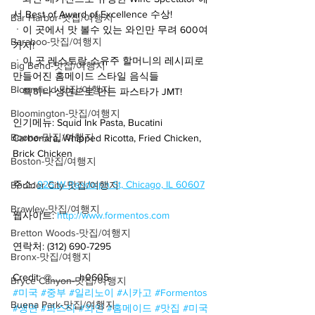
서 Best of Award of Excellence 수상!
Bar Harbor-맛집/여행지
ㆍ이 곳에서 맛 볼수 있는 와인만 무려 600여
Baraboo-맛집/여행지
가지!
ㆍ이 곳 레스토랑 소유주 할머니의 레시피로 
Big Bend-맛집/여행지
만들어진 홈메이드 스타일 음식들
Bloomfield-맛집/여행지
ㆍ특히나 생면으로 만든 파스타가 JMT!
Bloomington-맛집/여행지
인기메뉴: Squid Ink Pasta, Bucatini 
Boone-맛집/여행지
Carbonara, Whipped Ricotta, Fried Chicken, 
Brick Chicken
Boston-맛집/여행지
주소: 
925 W Randolph St, Chicago, IL 60607
Boulder City-맛집/여행지
Brawley-맛집/여행지
웹사이트: 
http://www.formentos.com
Bretton Woods-맛집/여행지
연락처: (312) 690-7295
Bronx-맛집/여행지
Credit: @_____h0605
Bryce Canyon-맛집/여행지
#미국
#중부
#일리노이
#시카고
#Formentos
Buena Park-맛집/여행지
#생면
#파스타
#와인
#홈메이드
#맛집
#미국