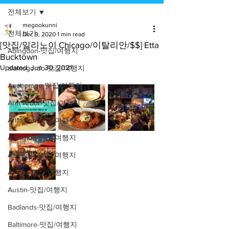
전체보기
megookunni
전체보기
Dec 9, 2020
1 min read
[맛집/일리노이 Chicago/이탈리안/$$] Etta
Abingdon-맛집/여행지
Bucktown
Updated:
Jun 30, 2021
alamogordo-맛집/여행지
Anchorage-맛집/여행지
Ann Arbor-맛집/여행지
Arlington-맛집/여행지
Arlington-맛집/여행지
Asheville-맛집/여행지
Atlanta-맛집/여행지
Austin-맛집/여행지
Badlands-맛집/여행지
Baltimore-맛집/여행지