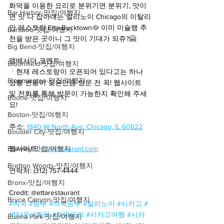
화덕을 이용한 요리로 분위기면 분위기, 맛이
Bar Harbor-맛집/여행지
면 맛 다 잡아내는 일리노이 Chicago의 이탈리
안 레스토랑 Etta Bucktown🥘 이미 미슐랭 추
Baraboo-맛집/여행지
천을 받은 곳이니 그 맛이 기대가 되쥬?🤗
Big Bend-맛집/여행지
앰배서더 코멘트:
Bloomfield-맛집/여행지
ㆍ현재 레스토랑이 오픈되어 있다고는 하나 
Bloomington-맛집/여행지
상황 변동이 잦은만큼 방문 전 꼭! 웹사이트 
및 전화를 통해 방문이 가능한지 확인해 주세
Boone-맛집/여행지
요!
Boston-맛집/여행지
주소: 
1840 W North Ave, Chicago, IL 60622
Boulder City-맛집/여행지
Brawley-맛집/여행지
웹사이트: 
ettarestaurant.com
Bretton Woods-맛집/여행지
연락처: (312) 757-4444
Bronx-맛집/여행지
Credit: @ettarestaurant
Bryce Canyon-맛집/여행지
#미국
#중부
#미국중부
#일리노이
#시카고
#
벅타운
#화덕
#화덕요리
#시카고여행
#시카
Buena Park-맛집/여행지