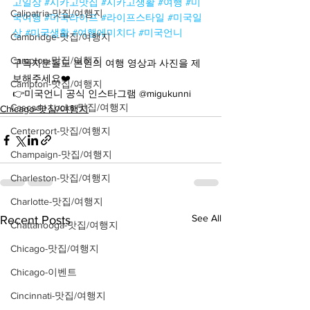
고일상
#시카고맛집
#시카고생활
#여행
#미
Calipatria-맛집/여행지
국여행
#미국라이프
#라이프스타일
#미국일
상
#미국생활
#여행에미치다
#미국언니
Cambridge-맛집/여행지
Campton-맛집/여행지
구독자분들도 본인의 여행 영상과 사진을 제
보해주세요❤️
Campton-맛집/여행지
👉미국언니 공식 인스타그램 @migukunni
Cascade Locks-맛집/여행지
Chicago-맛집/여행지
Centerport-맛집/여행지
Champaign-맛집/여행지
Charleston-맛집/여행지
Charlotte-맛집/여행지
See All
Recent Posts
Chattanooga-맛집/여행지
Chicago-맛집/여행지
Chicago-이벤트
Cincinnati-맛집/여행지