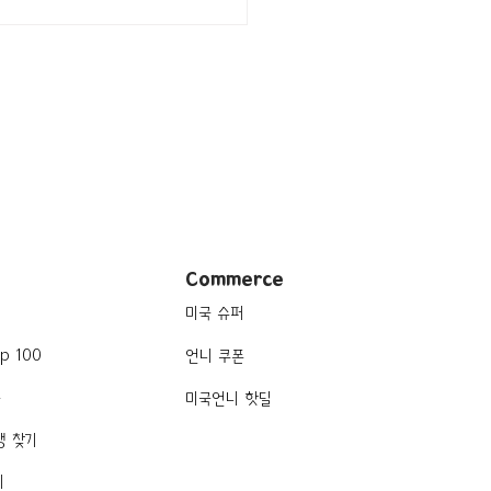
/일리노이 Chicago/한식]
chute
Commerce
미국 슈퍼
p 100
언니 쿠폰
품
미국언니 핫딜
행 찾기
기