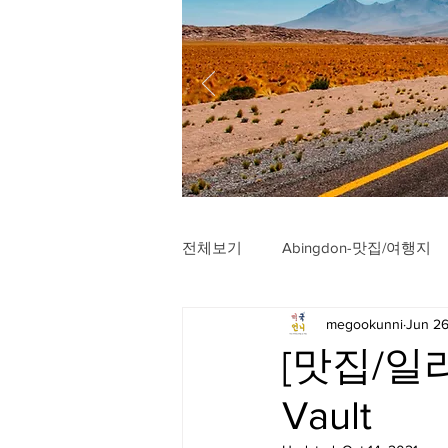
전체보기
Abingdon-맛집/여행지
megookunni
Jun 26
Arlington-맛집/여행지
Arli
[맛집/일리
Vault
Badlands-맛집/여행지
Balt