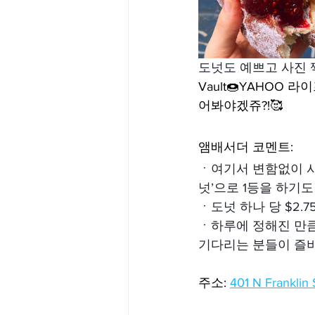
도넛도 예쁘고 사진 찍기
Vault🍩YAHOO
어봐야겠쥬?!🥰
앰배서더 코멘트:
ㆍ
여기서 변함없이 사랑
넛’으로 1등을 하기도
ㆍ
도넛 하나 당 $2.7
ㆍ
하루에 정해진 만큼만
기다리는 분들이 즐비
주소: 
401 N Franklin 