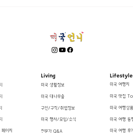
[여행지/일리노이 Chicago/공
[맛집
Para
원] Nature Boardwalk
Living
Lifestyle
미국 여행지
티
미국 생활정보
미국 맛집 To
티
미국 대나무숲
미국 여행상
티
구인/구직/취업정보
티
미국 행사/모임/소식
미국 여행 동
k 페이지
미국 여행 후
전문가 Q&A