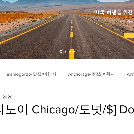
미국 여행을 위한
​미국 라이프
alamogordo-맛집/여행지
Anchorage-맛집/여행지
An
, 2020
ngton-맛집/여행지
Asheville-맛집/여행지
Atlanta-맛집/여행
노이 Chicago/도넛/$] Do
imore-맛집/여행지
Bar Harbor-맛집/여행지
Baraboo-맛집