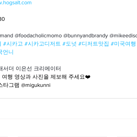
w.hogsalt.com
30
rmand @foodacholicmomo @bunnyandbrandy @mikeediso
이
#시카고
#시카고디저트
#도넛
#디저트맛집
#미국여행
국언니
앰배서더 이은선 크리에이터
여행 영상과 사진을 제보해 주세요❤️
그램 @migukunni