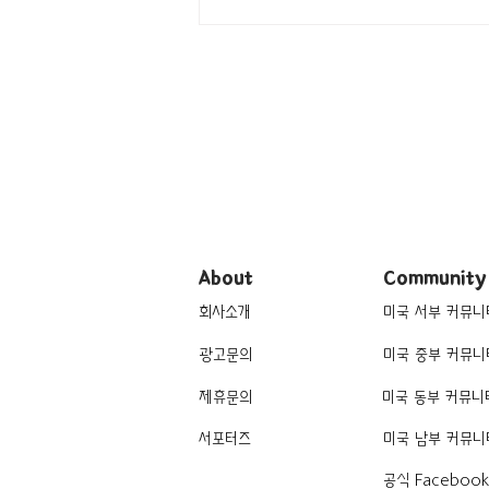
[여행지/일리노이 Chicago/영
화 촬영지] Why So Serious?
‘다크 나이트(The Dark
Knight)’의 시카고 영화 촬영지
9곳
About
Community
회사소개
미국 서부 커뮤니
광고문의
미국 중부 커뮤니
제휴문의
미국 동부 커뮤니
서포터즈
미국 남부 커뮤니
공식 Faceboo