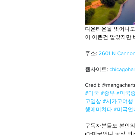
다운타운을 벗어나도 여전
이 이쁜건 알았지만
주소: 
2601 N Cannon 
웹사이트: 
chicagohar
Credit: @mangachart
#미국
#중부
#미국
고일상
#시카고여행
행에미치다
#미국언
구독자분들도 본인의 
👉미국언니 공식 인스타