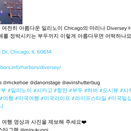
히 아름다운 일리노이 Chicago의 마리나 Diversey H
 배를 정박시키는 부두까지 이렇게 아름다우면 어떡하나요
Dr, Chicago, IL 60614
bors.info/harbors/diversey/
a @
mckehoe @danonstage @avinshutterbug
중부
#일리노이
#시카고
#항만
#부두
#하버
#도시뷰
#시
#여행
#미국여행
#미국라이프
#라이프스타일
#미국일
니
여행 영상과 사진을 제보해 주세요❤️
그램 @migukunni