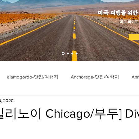
미국 여행을 위한
​미국 라이프
alamogordo-맛집/여행지
Anchorage-맛집/여행지
An
5, 2020
ngton-맛집/여행지
Asheville-맛집/여행지
Atlanta-맛집/여행
리노이 Chicago/부두] Div
imore-맛집/여행지
Bar Harbor-맛집/여행지
Baraboo-맛집