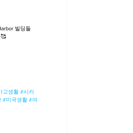
arbor 빌딩들
🥰
카고생활
#시카
상
#미국생활
#여