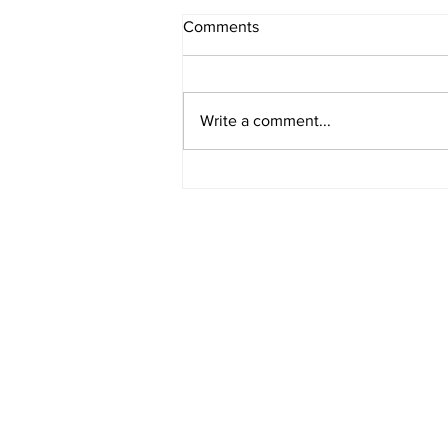
Comments
Write a comment...
[여행지/일리노이 Chicago/영
화 촬영지] Why So Serious?
‘다크 나이트(The Dark
Knight)’의 시카고 영화 촬영지
9곳