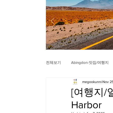
전체보기
Abingdon-맛집/여행지
megookunni
Nov 2
Arlington-맛집/여행지
Arli
[여행지/일
Harbor
Badlands-맛집/여행지
Balt