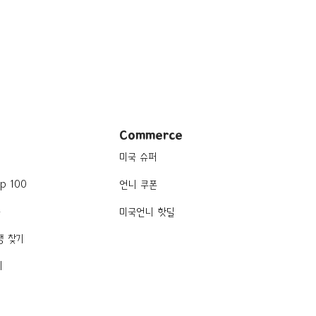
Commerce
미국 슈퍼
p 100
언니 쿠폰
품
미국언니 핫딜
행 찾기
기