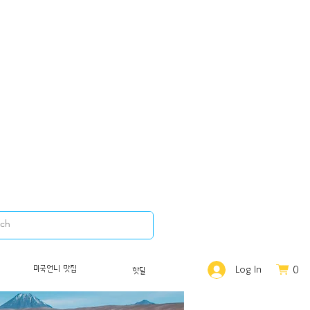
0
미국언니 맛집
Log In
핫딜