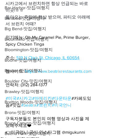
시카고에서 브런치하면 항상 언급되는 바로 
Bar Harbor-맛집/여행지
이곳!ㅎㅎ
돌아오는 주말에 햇살 받으며, 파티오 아래에
Baraboo-맛집/여행지
서 브런치 어때? 
Big Bend-맛집/여행지
인기메뉴: Oh My Caramel Pie, Prime Burger, 
Bloomfield-맛집/여행지
Spicy Chicken Tinga
Bloomington-맛집/여행지
주소: 
519 N Clark St, Chicago, IL 60654
Boone-맛집/여행지
Boston-맛집/여행지
웹사이트: 
https://www.beatrixrestaurants.com
Boulder City-맛집/여행지
연락처: (312) 284-1377
Brawley-맛집/여행지
#미국
#시카고
#아메리칸
#다운타운
#카페도있
Bretton Woods-맛집/여행지
음#맛집
#beatrix
#브런치
#미국언니
Bronx-맛집/여행지
구독자분들도 본인의 여행 영상과 사진을 제
Bryce Canyon-맛집/여행지
보해주세요❤️
👉미국언니 공식 인스타그램 @migukunni
Buena Park-맛집/여행지