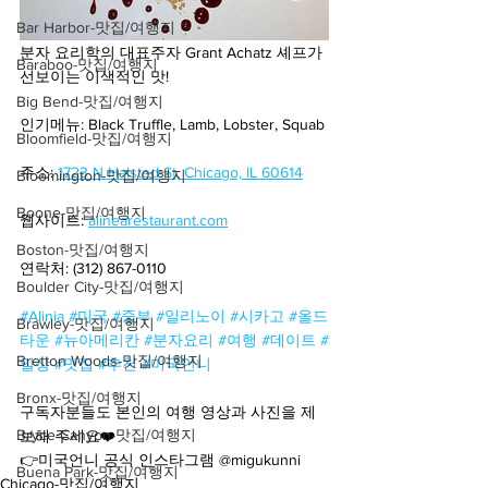
Bar Harbor-맛집/여행지
분자 요리학의 대표주자 Grant Achatz 셰프가 
Baraboo-맛집/여행지
선보이는 이색적인 맛!
Big Bend-맛집/여행지
인기메뉴: Black Truffle, Lamb, Lobster, Squab
Bloomfield-맛집/여행지
주소:
1723 N Halsted St, Chicago, IL 60614
Bloomington-맛집/여행지
Boone-맛집/여행지
웹사이트: 
alinearestaurant.com
Boston-맛집/여행지
연락처: (312) 867-0110
Boulder City-맛집/여행지
#Alinia
#미국
#중부
#일리노이
#시카고
#올드
Brawley-맛집/여행지
타운
#뉴아메리칸
#분자요리
#여행
#데이트
#
Bretton Woods-맛집/여행지
일상
#맛집
#추천
#미국언니
Bronx-맛집/여행지
구독자분들도 본인의 여행 영상과 사진을 제
Bryce Canyon-맛집/여행지
보해 주세요❤️
👉미국언니 공식 인스타그램 @migukunni
Buena Park-맛집/여행지
Chicago-맛집/여행지