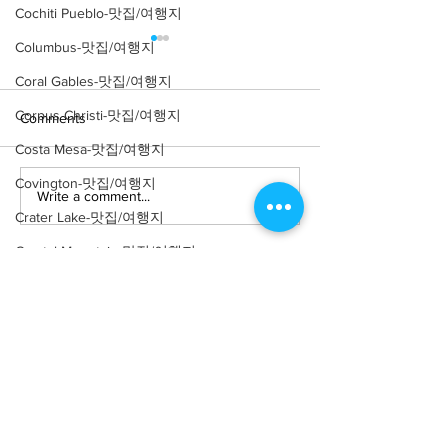
Cochiti Pueblo-맛집/여행지
Columbus-맛집/여행지
Coral Gables-맛집/여행지
Corpus Christi-맛집/여행지
Comments
Costa Mesa-맛집/여행지
Covington-맛집/여행지
Write a comment...
[여행지/일리노이 Chicago/
[맛집/일리노이 Ch
Crater Lake-맛집/여행지
공원] Nature Boardwalk
식] Parachute
Crystal Mountain-맛집/여행지
Cuyahoga Valley-맛집/여행지
Dallas-맛집/여행지
Death Valley-맛집/여행지
Death Valley-맛집/여행지
About
회사소개
광고문의
Denver-맛집/여행지
제휴문의
서포터즈