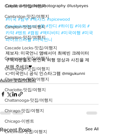
Credit: @mingchenphotography @lustyeyes
Calipatria-맛집/여행지
Cambridge-맛집/여행지
#미국
#남부
#텍사스
#spicewood
#muleshoebend
#꽃
#잔디
#하이킹
#야외
#
Campton-맛집/여행지
카약
#텐트
#캠핑
#액티비티
#미국여행
#미국
Campton-맛집/여행지
라이프스타일
#미국언니
Cascade Locks-맛집/여행지
제보자: 미국언니 앰배서더 최예빈 크레이터
Centerport-맛집/여행지
구독자분들도 본인의 여행 영상과 사진을 제
보해 주세요❤
Champaign-맛집/여행지
👉미국언니 공식 인스타그램 @migukunni
Charleston-맛집/여행지
Austin-맛집/여행지
Charlotte-맛집/여행지
Chattanooga-맛집/여행지
Chicago-맛집/여행지
Chicago-이벤트
See All
Recent Posts
Cincinnati-맛집/여행지