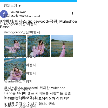
전체보기
young kwon
전체보기
Mar 5, 2022
1 min read
[여행지/텍사스 Spicewood/공원] Muleshoe
Abingdon-맛집/여행지
Bend
alamogordo-맛집/여행지
Anchorage-맛집/여행지
Ann Arbor-맛집/여행지
Arlington-맛집/여행지
Arlington-맛집/여행지
Asheville-맛집/여행지
Atlanta-맛집/여행지
텍사스주 Spicewood에 위치한 Muleshoe 
Austin-맛집/여행지
Bend는 41개에 캠프 사이트를 자랑하는 공원
Badlands-맛집/여행지
이라고 합니다. 여러 레크레이션과 야외 액티
비티를 즐길 수 있다고 합니다🌸🌼
Baltimore-맛집/여행지