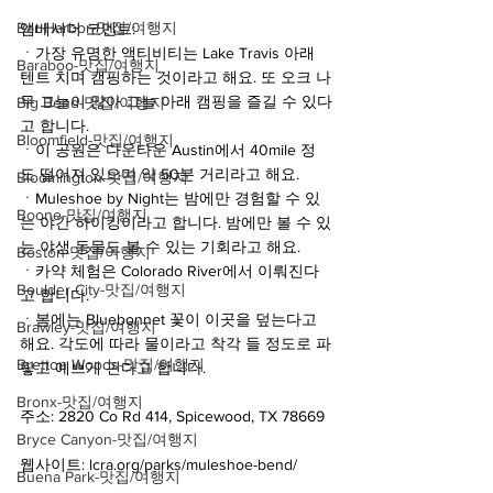
Bar Harbor-맛집/여행지
앰베서더 코멘트:
ㆍ가장 유명한 액티비티는 Lake Travis 아래 
Baraboo-맛집/여행지
텐트 치며 캠핑하는 것이라고 해요. 또 오크 나
무 그늘이 많아 그늘 아래 캠핑을 즐길 수 있다
Big Bend-맛집/여행지
고 합니다.
Bloomfield-맛집/여행지
ㆍ이 공원은 다운타운 Austin에서 40mile 정
도 떨어져 있으며 약 50분 거리라고 해요.
Bloomington-맛집/여행지
ㆍMuleshoe by Night는 밤에만 경험할 수 있
Boone-맛집/여행지
는 야간 하이킹이라고 합니다. 밤에만 볼 수 있
는 야생 동물도 볼 수 있는 기회라고 해요.
Boston-맛집/여행지
ㆍ카약 체험은 Colorado River에서 이뤄진다
Boulder City-맛집/여행지
고 합니다.
ㆍ봄에는 Bluebonnet 꽃이 이곳을 덮는다고 
Brawley-맛집/여행지
해요. 각도에 따라 물이라고 착각 들 정도로 파
Bretton Woods-맛집/여행지
랗고 예쁘게 핀다고 합니다.
Bronx-맛집/여행지
주소: 2820 Co Rd 414, Spicewood, TX 78669
Bryce Canyon-맛집/여행지
웹사이트: lcra.org/parks/muleshoe-bend/
Buena Park-맛집/여행지