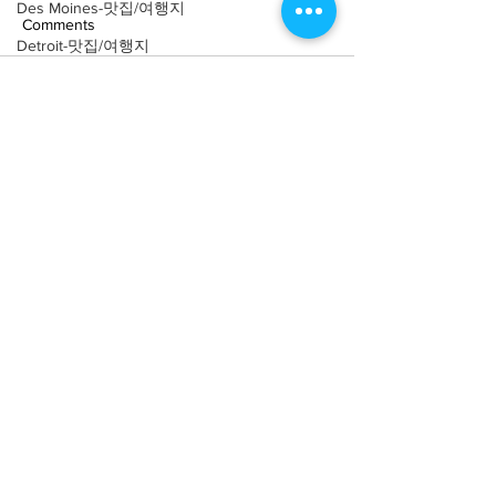
Des Moines-맛집/여행지
Comments
Detroit-맛집/여행지
Doral-맛집/여행지
Write a comment...
[여행지/콜로라도 Estes
[여행지/콜로라도 C
Dripping Springs-맛집/여행지
Park/호수] Emerald Lake
Springs/공원] Gar
Dry Tortugas-맛집/여행지
the Gods
Edgewater-맛집/여행지
El Paso-맛집/여행지
Empire-맛집/여행지
Essex-맛집/여행지
About
회사소개
광고문의
Eureka Springs-맛집/여행지
제휴문의
서포터즈
everett-맛집/여행지
Forest Grove-맛집/여행지
Community
미국 서부 커뮤니티
Fort Worth-맛집/여행지
미국 중부 커뮤니티