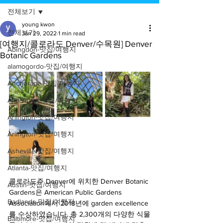
전체보기
young kwon
전체보기
Jan 29, 2022
1 min read
[여행지/콜로라도 Denver/수목원] Denver
Abingdon-맛집/여행지
Botanic Gardens
alamogordo-맛집/여행지
Anchorage-맛집/여행지
Ann Arbor-맛집/여행지
Arlington-맛집/여행지
Arlington-맛집/여행지
Asheville-맛집/여행지
Atlanta-맛집/여행지
콜로라도주 Denver에 위치한 Denver Botanic 
Austin-맛집/여행지
Gardens은 American Public Gardens 
Badlands-맛집/여행지
Association에서 2018년에 garden excellence
를 수상하였습니다. 총 2,300개의 다양한 식물
Baltimore-맛집/여행지