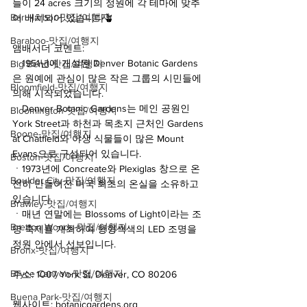
들이 24 acres 크기의 정원에 각 테마에 맞추
Bar Harbor-맛집/여행지
어 배치되어 있습니다🪴
Baraboo-맛집/여행지
앰배서더 코멘트:
ㆍ1951년에 개설된 Denver Botanic Gardens
Big Bend-맛집/여행지
은 원예에 관심이 많은 작은 그룹의 시민들에 
Bloomfield-맛집/여행지
의해 시작되었습니다.
ㆍDenver Botanic Gardens는 메인 공원인 
Bloomington-맛집/여행지
York Street과 하천과 목초지 근처인 Gardens 
Boone-맛집/여행지
at Chatfield와 야생 식물들이 많은 Mount 
Evans으로 구성되어 있습니다.
Boston-맛집/여행지
ㆍ1973년에 Concreate와 Plexiglas 창으로 온
Boulder City-맛집/여행지
전히 만들어진 미국 최초의 온실을 소유하고 
있습니다.
Brawley-맛집/여행지
ㆍ매년 연말에는 Blossoms of Light이라는 조
Bretton Woods-맛집/여행지
명 축제를 개최하여 형형색색의 LED 조명을 
정원 안에서 선보입니다.
Bronx-맛집/여행지
Bryce Canyon-맛집/여행지
주소: 1007 York St, Denver, CO 80206
Buena Park-맛집/여행지
웹사이트: botanicgardens.org