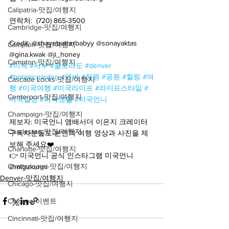
Calipatria-맛집/여행지
연락처:  (720) 865-3500
Cambridge-맛집/여행지
Credit: @shayebutterbabyy @sonayaktas 
Campton-맛집/여행지
@gina.kwak @ji_honey
Campton-맛집/여행지
#미국
#서부
#콜로라도
#denver
#botanicgarden
#덴버
#정원
#공원
#힐링
#여
Cascade Locks-맛집/여행지
행
#미국여행
#미국라이프
#라이프스타일
#
Centerport-맛집/여행지
미국일상
#미국생활
#미국언니
Champaign-맛집/여행지
제보자: 미국언니 앰배서더 이은지 크레이터
Charleston-맛집/여행지
구독자분들도 본인의 여행 영상과 사진을 제
보해 주세요❤️
Charlotte-맛집/여행지
👉 미국언니 공식 인스타그램 미국언니 
Chattanooga-맛집/여행지
@migukunni
Denver-맛집/여행지
Chicago-맛집/여행지
Chicago-이벤트
Cincinnati-맛집/여행지