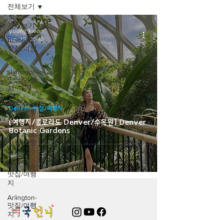
전체보기
전체보기
young kwon
Jan 29, 2022
Abingdon-
맛집/여행
지
alamogordo-
맛집/여행
지
Anchorage-
Denver-맛집/여행지
맛집/여행
지
[여행지/콜로라도 Denver/수목원] Denver
Botanic Gardens
Ann Arbor-
맛집/여행
지
Arlington-
맛집/여행
지
Arlington-
맛집/여행
지