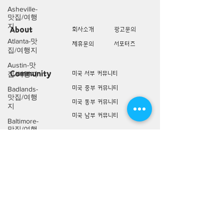
Asheville-
맛집/여행
지
About
회사소개
광고문의
Atlanta-맛
제휴문의
서포터즈
집/여행지
Austin-맛
Community
미국 서부 커뮤니티
집/여행지
미국 중부 커뮤니티
Badlands-
맛집/여행
미국 동부 커뮤니티
지
미국 남부 커뮤니티
Baltimore-
맛집/여행
지
미국 생활정보
Living
미국 대나무숲
Bar
Harbor-맛
구인/구직/취업정보
집/여행지
미국 행사/모임/소식
Baraboo-맛
전문가 Q&A
집/여행지
Big Bend-
맛집/여행
미국 여행지
Lifestyle